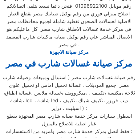
رقم موبايل 01096922100 فنحن دائما نسعد بتلقى اتصالاتكم
اصلاح منزلي فوري من رقم توكيل صيانتك مصر بقطع الغيار
الاصلية لغسالات الصحون تغطية شاملة لجميع محافظات مصر
في مركز خدمة غسالات الاطباق شارب مصر كل ماعليكم هو
الاتصال المباشر علي رقم توكيل صيانة ماكينات شارب المعتمد
في مصر .
مركز صيانة الاجهزة
مركز صيانة غسالات شارب في مصر
رقم صيانة غسالات شارب مصر ( استبدال ومبيعات وصيانه شارب
مصر جميع الموديلات . غسالة تحميل امامي او تحميل علوي
،ثلاجة ،مكنسة ،تكييف ، ،ميكروويف ،غسالة ملابس ،غسالة اطباق
،شاشة lcd ، شاشة led ، ديب فريزر ،تكييف شباك ،تكييف
اسبليت ، دراير ) :
اسطول سيارات مركز خدمة صيانه شارب مصر المجهزة بقطع
غيار اصلية للاصلاح بالمنزل
؛ فقط اتصل بمركز خدمة شارب مصر ولمزيد من الاستفسارات