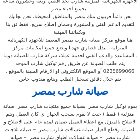
الاجهزة الكهربائية المنزلية شارب بحد اقصي اربعة وعشرون ساعة
بجميع احياء مصر .
نحن دائماً قريبون منك بمصر والمناطق المحيطة، نحن بجانبك
لتقديم الدعم الفني والمشورة وضمان إصلاح سريع، فقط ثق بنا
وبكفائتنا المهنية.
هنا موقع مركز صيانه شارب بمصر المعتمد للاجهزة الكهربائية
المنزلية ، نبذل قصاري جهدنا ونضع جميع امكانيات مركز
المساعدة والدعم الفني لخدمة عملاء شركة شارب للصيانة دوما .
يتم طلب الصيانة عن طريق رقم توكيل شارب الموحد
0235699066 أو الموقع الالكترونى او الارقام المبينة بالموقع .
يتم خلال دقائق تسجيل الطلب ويتابع مندوب خاص
صيانة شارب بمصر
يقوم توكيل شارب مصر بصيانة جميع منتجات شارب مصر صيانة
منزلية ( فقط ) حيث لا نقوم بسحب الجهاز اي كان العطل ويتم
الاصلاح بالمنزل مع اعطاء العميل ضمان لمدة عام على الاصلاح و
الصيانة وقطع الغيار صيانه غسالات شارب مصر – صيانه ثلاجات
شارب مصر – صيانه غسالات اطباق شارب مصر – صيانه