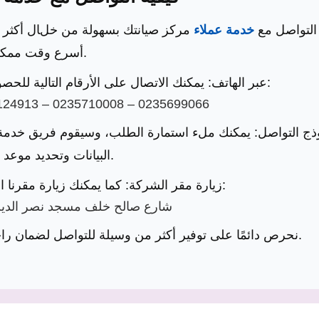
التواصل مع
خدمة عملاء
مركز صيانتك بسهولة من خلال أكثر م
أسرع وقت ممكن.
📞 عبر الهاتف: يمكنك الاتصال على الأرقام التالية للحصول على الدعم أو حجز موعد صيانة:
124913 – 0235710008 – 0235699066
البيانات وتحديد موعد الصيانة.
📍 زيارة مقر الشركة: كما يمكنك زيارة مقرنا الرئيسي في العنوان التالي:
24 شارع صالح خلف مسجد نصر الد
نحرص دائمًا على توفير أكثر من وسيلة للتواصل لضمان راحتك وسرعة الاستجابة لجميع طلبات الصيانة.