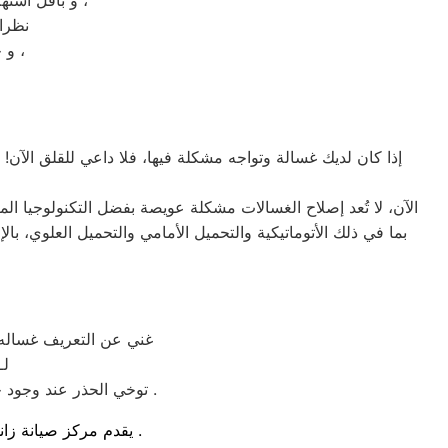
و باقل استهلاك للكهرباء ؛ كما انكم تستطيعوا تخزين ما شئتم من الاطعمة بالجهاز بدون اي صعوبة ،
نظرا 
و حتي تتضح لكم الصورة و تتعرفوا علي ديب فريزر زانوسي 6 درج بشكل اكبر ،
إذا كان لديك غسالة وتواجه مشكلة فيها، فلا داعي للقلق الآن!
الآن، لا تُعد إصلاح الغسالات مشكلة عويصة بفضل التكنولوجيا ا
غني عن التعريف غساله 
لـ
توخي الحذر عند وجود خلل بالجهاز او عطل و الاتصال بمركز الصيانة لضمان تقديم خدمة صيانة بها اعلي معايير السلامة .
يقدم مركز صيانة زانوسي لـ غساله اطباق في مصر خدمات منزلية فورية بمصر و مصر و جميع المحافظات .