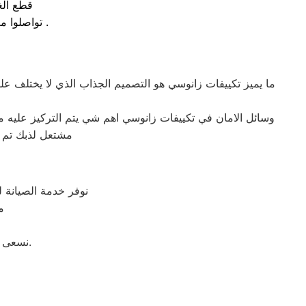
قطع الغ
تواصلوا معنا علي رقم مركز خدمة توكيل زانوسي لـ غساله اطباق بمصر و المحافظات .
ما يميز تكييفات زانوسي هو التصميم الجذاب الذي لا يختلف عل
وسائل الامان في تكييفات زانوسي اهم شي يتم التركيز عليه من
مشتعل لذبك تم 
نوفر خدمة الصيانة 
م
نسعى لتحقيق مستوى جديد من الإنجازات من خلال تحدي ومواجة طريقة تفكيرنا دائمًا.