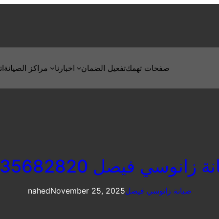
صفحات تهمك
تفعيل الضمان
اخبارنا
مراكز الصيانة
ات
 زانوسي فيصل 0235682820
صيانة زانوسي فيصل
November 25, 2025
nahed