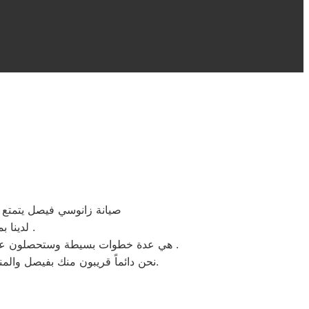
صيانة زانوسي فيصل يتمتع ا
لدينا بمقر مركز صيانه زانوسي فيصل ستجدون سهولة الخدمة لتواجد المكونات الاصلية .
هي عدة خطوات بسيطة وستحصلون علي افضل خدمات اصلاح الاجهزة الكهربائية المنزلية زانوسي بحد اقصي اربعة وعشرون ساعة بجميع احياء فيصل .
نحن دائماً قريبون منك بفيصل والمناطق المحيطة، نحن بجانبك لتقديم الدعم الفني والمشورة وضمان إصلاح سريع، فقط ثق بنا وبكفائتنا المهنية.