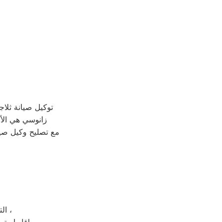
توكيل صيانة ثلا
زانوسي هي الأكث
مع تصليح وكيل صيا
التي ستضمن لكم الحصول علي طعام صحي و طازج مهما امتدت فترة تخزينه ،