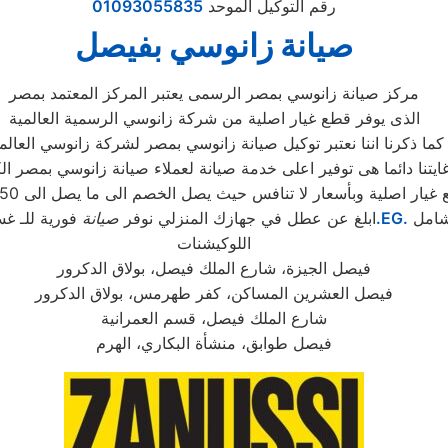
رقم التوكيل الموحد
01093055835
صيانة زانوسي بفيصل
مركز صيانة زانوسي بمصر الرسمى يعتبر المركز المعتمد بمصر
الذى يوفر قطع غيار اصلية من شركة زانوسي الرسمية العالمية
كما ذكرنا اننا نعتبر توكيل صيانة زانوسي بمصر لشركة زانوسي العالم
ايتنا دائما هى توفير اعلى خدمة صيانة لعملاء صيانة زانوسي بمصر ال
ر اصلية وبأسعار لا تنافس حيث يصل الخصم الى ما يصل الى 50% من الثمن الاساسى
شامل
.EG.
ابلغ عن عطل في جهازك المنزلي نوفر
صيانة
فورية للـ غس
اللوكيشنات
فيصل الجيزة، شارع الملك فيصل، بولاق الدكرور
فيصل العشرين المساكن، كفر طهرمس، بولاق الدكرور
شارع الملك فيصل، قسم العمرانية
فيصل طوابق، منشأة البكاري، الهرم