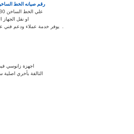
رقم صيانه الخط الساخ
علي الخط الساخن 01220261030 يصلك مندوب من مركز صيانه زانوسي فيصل لتحديد العطل واصلاحه بالمنزل
او نقل الجهاز
يوفر خدمة عملاء ودعم فني علي مدار الساعة وبتنسيق كامل بين عملاء زانوسي فيصل و مهندسينا في مختلف مناطق محافظة فيصل .
اجهزة زانوسي فيص
التالفة بأخري اصلية س