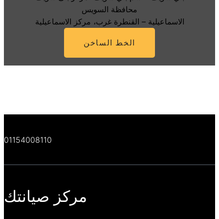
محافظة السويس
الاسماعيلية – القنطرة غرب، مركز الاسماعيلية
الخط الساخن
01154008110
مركز صيانتك