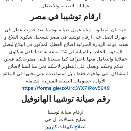
عمليات الصيانة والاعطال
ارقام توشيبا في مصر
حيث ان المطلوب منك عميل صيانة توشيبا عند حدوث عطل فى
جهازك اتصل على ارقام توشيبا في مصر لتسجيل شكوى البلاغ و
تحديد موعد الزيارة المنزلية اصلاح العطل المذكور فى البلاغ ليصل
المندوب الخاص بالصيانة فى 24 ساعة يسعدنا تلقي شكاوى
عملائنا والتعامل معها باحتراف كما يسعدنا تلقى مقترحاتكم فنحن
منكم وفيكم ونعمل على التطوير لأجلكم نحن هنا لسنا لإصلاح
المشاكل التي تواجهك فقط ، بل لمساعدتك على تجنبها في المقام
الأول ، خصومات الصيانة المنزلية الشاملة
https://forms.gle/zoUrc3YX71Pov5949
رقم صيانة توشيبا الهانوفيل
ارقام صيانة توشيبا
تصليح غسالات ال جي
اصلاح تكييفات كاريير