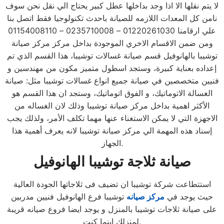
لا يتم نقلها الا اذا وجد بداخلها عطل كبير يحتاج الي نقل نحن سوف
نامن كل المعدات اللازمه للصيانة باحدث تكنولوجيا فقط اتصل بنا
علي ارقامنا 01220261030 – 0235710008 – 01154008110
ومن ضمن الاقسام الاخري الموجودة بداخل مركز مركز صيانة
توشيبا بالهانوفيل قسم صيانة غسالات توشيبا، هذا القسم الذي تم
إعداده بعناية كبيرة، وستجد اسطول متميز مكون من مهندسين و
فنيين متخصصين في صيانة جميع انواع غسالات توشيبا مثل: صيانة
الغسالة الاتوماتيك، و الفوق اتوماتيك، وستجد ان هذا القسم هو
الأكثر اهمية بداخل مركز صيانة توشيبا وذلك لان الغساله من
الاجهزة التي لا يمكن الاستغناء عنها مهما تكلف الأمر، ولذلك يجب
إسناد هذه المهمة الي مركز صيانة توشيبا لانه يعرف أهمية هذا
الجهاز.
صيانة ثلاجة توشيبا
الهانوفيل
استتطاعت شركة توشيبا ان تضيف فى ثلاجاتها الجودة العالية
حيث يوجد في
مركز صيانه
توشيبا فرع الهانوفيل فنيين مدربين
على صيانة ثلاجات توشيبا بالمنزل و يوجد ايضا فروع صيانه قريبة
لمنزلك اينما كنت.