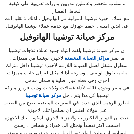
واسلوب متحضر وعاملين مدربين بدورات تدريبية على كيفية
التعامل الممتاز
مع عملاء اجهزة توشيبا المنزلية فى الهانوفيل . لذلك لا تقلق انت
فى ايدين امينه . احفظ جهازك مع خدمة عملاء توشيبا الهانوفيل
مركز صيانة توشيبا
الهانوفيل
ان مركز صيانة توشيبا يلفت إنتباه جميع عملاء ثلاجات توشيبا
ما يميز
مراكز الصيانة المعتمدة
لاجهزة توشيبا من مميزات .
اسطول متنقل لعمل الصيانة اللازمة لأجهزة توشيبا داخل منزلك
بتقنية تفوق الوصف . وسرعة أدا لا مثيل له إلى جانب مميزات
أخرى وهى قطع غيار اصلية و ضمان شامل
في مصر وجوده فائقه لأداء غسالات وثلاجات وديب فريزر ماركة
توشيبا كل هذا يتم داخل
مركز صيانة توشيبا
التطور الرهيب الذي حدث في السنوات الماضية اصبح من الصعب
على هؤلاء الفنيين ان يصلحوا تلك الاجهزة
حيث ان الدوائر الالكترونية والاجزاء الاخري المكونة لتلك الاجهزة
اصبحت اكثر تعقيداً وتحتاج الى خبراء واشخاص دارسين
لصيانتها او تصليحها واعادتها للعمل مرة اخري وبنفس مستوي