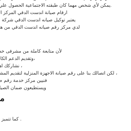
يمكن لأي شخص مهما كان طبقته الاجتماعية الحصول علي كافة الخدمات وأعمال التصليح التي يُقدمها توكيل ميكروويف اندست المُدعمة بباقات من الخصومات والعروض التي ليس لها مثيل.
ارقام صيانة اندست الدقي المركز ا
يعتبر توكيل صيانه اندست الدقي شركة ر
لدي مركز رقم صيانه اندست الدقي من هم 
لأن متابعة كاملة من مشرفى خ
وتقديم الدعم الكامل لخدمة ما بعد البيع. دعم فنى شامل على مدار اليوم من خدمة عملاء اندست فى الدقي،
نشاركك اهتمامك ونقدر مدى الارتباك فى حالة حدوث خلل او عطل فى ايا من اجهزتنا المنزلية ،
لكن اتصالك بنا على رقم صيانة الاجهزة المنزلية لتقديم المشورة القنية ومساعدتك فى انهاء مشكلة طارئة او عطل بسيط هو امر نقدره تمام ونقدم لك الحلول الممكنة والمساعدة قدر المستطاع ،
فنيين مركز خدمة رقم صيا
ويستطيعون ضمان الصيانة
مم
كما تتميز غسالة ملابس اندست بسهولة التنظيف وبها خاصة التنظيف الذاتي للحله بعد الغسيل .