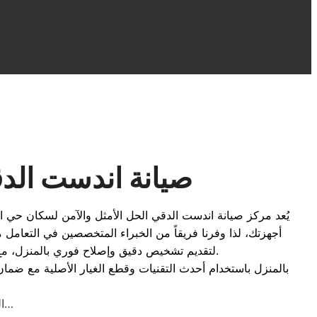
صيانة اندست الدق
يُعد مركز صيانة اندست الدقي الحل الأمثل والآمن لسكان حي ا
أجهزتك، لذا وفرنا فريقاً من الخبراء المتخصصين في التعام
لتقديم تشخيص دقيق وإصلاح فوري بالمنزل، مع الالتزام التام بمعايير الجودة وتركيب قطع الغيار الأصلية التي تعيد لجهازك كفاءته المعهودة وتطيل من عمره الافتراضي.
المعتمد بالدقي اتصل بنا على الخط الساخن لصيانة غسالات اندست اتصل بنا…