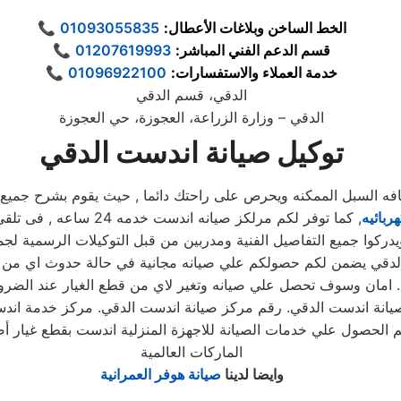
الخط الساخن وبلاغات الأعطال:
01093055835
📞
قسم الدعم الفني المباشر:
01207619993
📞
خدمة العملاء والاستفسارات:
01096922100
📞
الدقي، قسم الدقي
الدقي – وزارة الزراعة، العجوزة، حي العجوزة
توكيل صيانة اندست الدقي
لسبل الممكنه ويحرص على راحتك دائما , حيث يقوم بشرح جميع المن
ربائيه
, كما توفر لكم مرلكز صي
كوا جميع التفاصيل الفنية ومدربين من قبل التوكيلات الرسمية لجمي
الدقي يضمن لكم حصولكم علي صيانه مجانية في حالة حدوث اي من ال
امان وسوف تحصل علي صيانه وتغير لاي من قطع الغيار عند الضرورة .
يانة اندست الدقي. رقم مركز صيانة اندست الدقي. مركز خدمة اند
كم الحصول علي خدمات الصيانة للاجهزة المنزلية اندست بقطع غيار 
الماركات العالمية
وايضا لدينا
صيانة هوفر العمرانية