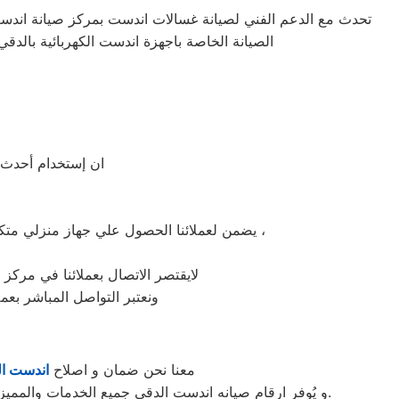
تحدث مع الدعم الفني لصيانة غسالات اندست بمركز صيانة اندس
الصيانة الخاصة باجهزة اندست الكهربائية بالد
ان إستخدام أحدث ا
يضمن لعملائنا الحصول علي جهاز منزلي متكامل يعمل بأعلى مستوى من الكفاءة التي ينتظرها عملائنا ولتعزيز الثقة في مركز صيانة اندست الدقي المعتمد بالدقي ،
لايقتصر الاتصال بعملائنا في مركز 
ونعتبر التواصل المباشر بعم
معنا نحن ضمان و اصلاح
اندست ا
و يُوفر ارقام صيانه اندست الدقي جميع الخدمات والمميزات التي تُساهم في تحقيق راحة وأمان العملاء من خلال تخفيض أسعار تلك الخدمات والبُعد التام عن التكاليف المالية باهظة الثمن.