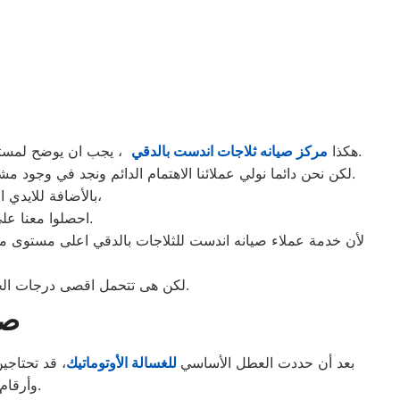
، يجب ان يوضح لمستخدمى ثلاجات اندست بالدقي ان كلنا يعلم مدى اهمية الثلاجة بالمنزل ونحن لا ندخر جهدا كي نلبي جميع طلبات الصيانه لثلاجات اندست.
هكذا
مركز صيانه ثلاجات اندست بالدقي
لكن نحن دائما نولي عملائنا الاهتمام الدائم ونجد في وجود مشرفي مراقبة الجودة الاختيار الامثل لخروج اجهزة الثلاجات سواء من مركز الصيانه لثلاجات اندست المعتمد بالدقي او من منزل العميل.
بالأضافة للايدي المدربة صاحبة الخبرة في كافة اعطال ثلاجات اندست بجميع موديلاتها القديم منها والحديث،
احصلوا معنا على افضل خدمة للثلاجات في الدقي من خلال رقم مركز صيانه اندست المعتمد في الدقي.
لأن خدمة عملاء صيانه اندست للثلاجات بالدقي اعلى مستوى م
لكن هى تتحمل اقصى درجات الحرارة الصيف تعمل فى اسواء الظروف باستمرارية فى التشغيل المتواصل حيث لا يضاهيها اى ثلاجات اخر.
صي
بعد أن حددت العطل الأساسي
للغسالة الأوتوماتيك
، قد تحتاجي
وأرقام التليفونات الوهمية لشركات صيانة غير معروفة، ما قد يعرضك لعمليات النصب.