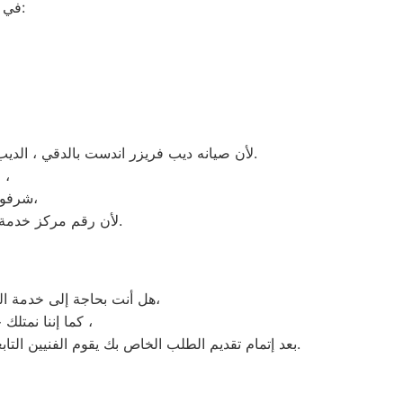
في ما يلي جمعنا لك أرقام صيانة الغسالة الأوتوماتيك لأشهر الماركات في الدقي:
لأن صيانه ديب فريزر اندست بالدقي ، الديب فريزر اندست غني عن التعريف فائق الجودة دائما ما تبهرنا بموديلات فريدة و مختلفة التقنية عن مثيلاتها انها اندست.
انت الان تتعامل مع خبراء من مركز صيانه اندست للديب فريزر في الدقي ،
و بصيانة الفورية،
شرفونا
لأن رقم مركز خدمة عملاء اندست للديب فريزر بجميع المحافظات اتصلوا الان مركز صيانه اندست الدقي مباشرة.
هل أنت بحاجة إلى خدمة الصيانة الفورية لغسالة الأطباق اندست الدقي لديك؟ نحن نمنحك خدمة الصيانة الفورية التي ترغب بها،
كافة أنواع غسالات الأطباق اندست الدقي ،
كما إننا نمتلك خبرة 
بعد إتمام تقديم الطلب الخاص بك يقوم الفنيين التابعين لـ غسالات الاطباق اندست الدقي ، بعمل معاينة بالمنزل لتحديد العطل، ثم القيام بإصلاحه دون سحب الجهاز إلى التوكيل.