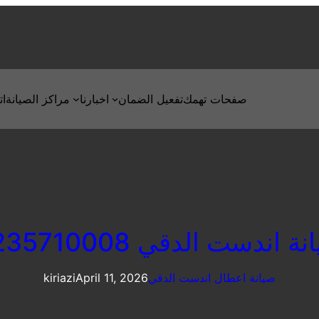
صفحات تهمك
تفعيل الضمان
اخبارنا
مراكز الصيانة
ات
ة اندست الدقي 0235710008
صيانة اعطال اندست الدقي
April 11, 2026
kiriazi