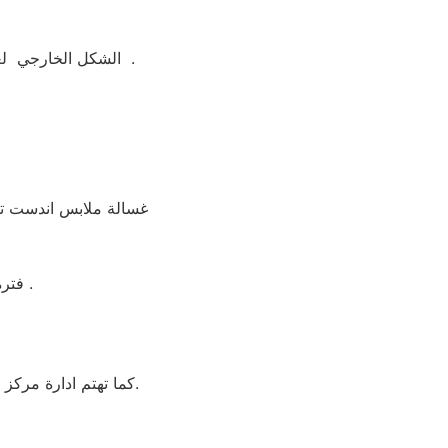
الشكل الخارجي لغسالة ملابس اندست جيد ومتوفر منها اكثر من لون مثل ابيض واسود وسيلفر لتناسب الجميع .
غسالة ملابس اندست تتو
فترة الضمان غسالة ملابس اندست 5 سنوات شامل بضمان شركة العربي جروب .
كما تهتم ادارة مركز صيانه اندست بالدقي بأنتقاء امهر الدقي و الفنيين للعمل علي تقديم خدمة تليق بعملائنا بالدقي.