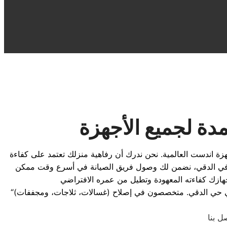
دة لجميع الأجهزة
زة اندست العالمية. نحن ندرك أن رفاهية منزلك تعتمد على كفاءة
وعنا في الدقي، نضمن لك وصول فريق الصيانة في أسرع وقت ممكن
“احصل على خدمة صيانة اندست المعتمدة في حي الدقي. متخصصون في إصلاح (غسالات، ثلاجات، ومجففات) Indesit بالمنزل باستخدام أحدث التقنيات وقطع الغيار الأصلية مع ضمان شامل لضمان