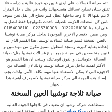
تتم صيانة الغسالات علي ايدي فنيين ذو خبرة عالية و دراسه فلا
تقلق بشان تصليح غسالتك هنصلحهالك وانت في بيتك داخل المنزل
لا يتم نقلها الا اذا وجد بداخلها عطل كبير يحتاج الي نقل نحن سوف
نامن كل المعدات اللازمه للصيانة باحدث تكنولوجيا فقط اتصل بنا
علي ارقامنا 01220261030 – 0235710008 – 01154008110
ومن ضمن الاقسام الاخري الموجودة بداخل مركز صيانة توشيبا
بالعين السخنة قسم صيانة غسالات توشيبا، هذا القسم الذي تم
إعداده بعناية كبيرة، وستجد اسطول متميز مكون من مهندسين و
فنيين متخصصين في صيانة جميع انواع غسالات توشيبا مثل: صيانة
الغسالة الاتوماتيك، و الفوق اتوماتيك، وستجد ان هذا القسم هو
الأكثر اهمية بداخل مركز صيانة توشيبا وذلك لان الغساله من
الاجهزة التي لا يمكن الاستغناء عنها مهما تكلف الأمر، ولذلك يجب
إسناد هذه المهمة الي مركز صيانة توشيبا لانه يعرف أهمية هذا
الجهاز.
صيانة ثلاجة توشيبا
العين السخنة
استتطاعت شركة توشيبا ان تضيف فى ثلاجاتها الجودة العالية
حيث يوجد في
مركز صيانه
توشيبا فرع العين السخنة فنيين مدربين