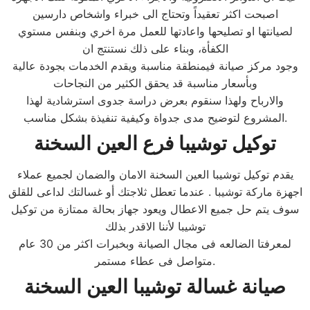
اصبحت اكثر تعقيداً وتحتاج الى خبراء واشخاص دارسين
لصيانتها او تصليحها واعادتها للعمل مرة اخري وبنفس مستوي
الكفأة، وبناء على ذلك نستنتج ان
وجود مركز صيانة فيمنطقة مناسبة ويقدم الخدمات بجودة عالية
وبأسعار مناسبة قد يحقق الكثير من النجاحات
والارباح ولهذا سنقوم بعرض دراسة جدوى استرشادية لهذا
المشروع لتوضيح مدى جدواة وكيفية تنفيذة بشكل مناسب.
توكيل توشيبا
فرع
العين السخنة
يقدم توكيل توشيبا العين السخنة الامان والضمان لجميع عملاء
اجهزة ماركة توشيبا . عندما تعطل ثلاجتك أو غسالتك لداعى للقلق
سوف يتم حل جميع الاعطال ويعود جهاز بحالة ممتازة من توكيل
توشيبا لأننا الاقدر بذلك
لمعرفتا الضالعه فى مجال الصيانة وبخبرات اكثر من 30 عام
متواصل فى عطاء مستمر.
صيانة غسالة توشيبا
العين السخنة