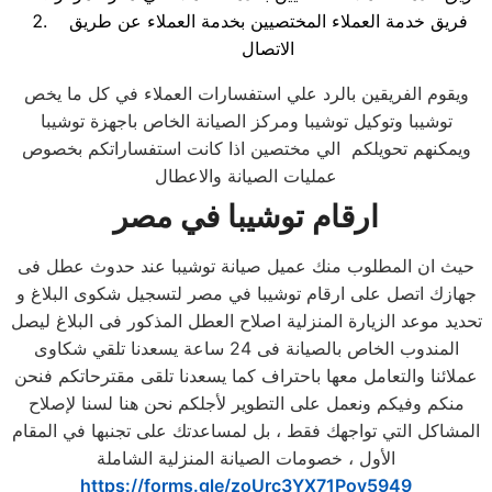
فريق خدمة العملاء المختصيين بخدمة العملاء عن طريق
الاتصال
ويقوم الفريقين بالرد علي استفسارات العملاء في كل ما يخص
توشيبا وتوكيل توشيبا ومركز الصيانة الخاص باجهزة توشيبا
ويمكنهم تحويلكم الي مختصين اذا كانت استفساراتكم بخصوص
عمليات الصيانة والاعطال
ارقام توشيبا في مصر
حيث ان المطلوب منك عميل صيانة توشيبا عند حدوث عطل فى
جهازك اتصل على ارقام توشيبا في مصر لتسجيل شكوى البلاغ و
تحديد موعد الزيارة المنزلية اصلاح العطل المذكور فى البلاغ ليصل
المندوب الخاص بالصيانة فى 24 ساعة يسعدنا تلقي شكاوى
عملائنا والتعامل معها باحتراف كما يسعدنا تلقى مقترحاتكم فنحن
منكم وفيكم ونعمل على التطوير لأجلكم نحن هنا لسنا لإصلاح
المشاكل التي تواجهك فقط ، بل لمساعدتك على تجنبها في المقام
الأول ، خصومات الصيانة المنزلية الشاملة
https://forms.gle/zoUrc3YX71Pov5949