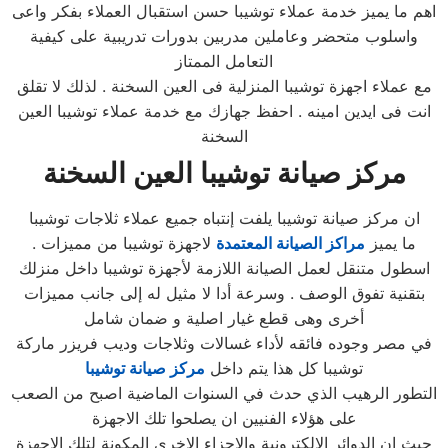
اهم ما يميز خدمة عملاء توشيبا حسن استقبال العملاء بفكر واعى
واسلوب متحضر وعاملين مدربين بدورات تدريبية على كيفية
التعامل الممتاز
مع عملاء اجهزة توشيبا المنزلية فى العين السخنة . لذلك لا تقلق
انت فى ايدين امينه . احفظ جهازك مع خدمة عملاء توشيبا العين
السخنة
مركز صيانة توشيبا
العين السخنة
ان مركز صيانة توشيبا يلفت إنتباه جميع عملاء ثلاجات توشيبا
ما يميز
مراكز الصيانة المعتمدة
لاجهزة توشيبا من مميزات .
اسطول متنقل لعمل الصيانة اللازمة لأجهزة توشيبا داخل منزلك
بتقنية تفوق الوصف . وسرعة أدا لا مثيل له إلى جانب مميزات
أخرى وهى قطع غيار اصلية و ضمان شامل
في مصر وجوده فائقه لأداء غسالات وثلاجات وديب فريزر ماركة
توشيبا كل هذا يتم داخل
مركز صيانة توشيبا
التطور الرهيب الذي حدث في السنوات الماضية اصبح من الصعب
على هؤلاء الفنيين ان يصلحوا تلك الاجهزة
حيث ان الدوائر الالكترونية والاجزاء الاخري المكونة لتلك الاجهزة