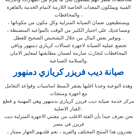
الفنية ويملكون المعدات الخاصة اللازمة لاتمام الخدمة بالقاهرة
والمحافظات ،
ويستطيعون ضمانَ الصيانة المنزلية وكلِ مكون من مكوناتها ،
ومساعدتِك على اجتياز الكثير من الوقت بالمواعيد المنضبطة ،
وتوفير بعض المال من خلال التشخيص الصحيح للعطل .
تخضع عملية الصيانة لاجهزة غسالات كريازي دمنهور وباقي
المحافظات لتجاربَ صارمة لضمان مطابقتها لمعايير الامان
والسلامة الصناعية.
صيانة ديب فريزر كريازي دمنهور
وهذة النوعية وجدنا اغلبها يفتقر لأبسط اساسيات وقواعد التعامل
مع اجهزة ومنتجات
مركز خدمة صيانة ديب فريزر كريازي بدمنهور وهي المهنية و قطع
الغيار الاصلية .
نحن نعرف جيدا بأن الفئة الاغلب من مقتني الاجهزة المنزلية ديب
فريزر في مصر
، يقدرون هذا المنتج المختلف والفريد ، نعم فلديهم الجهاز ممتاز