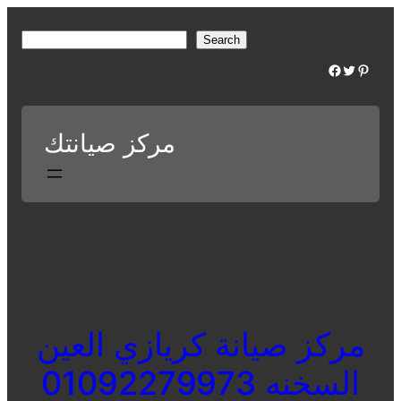
Skip
to
S
Search
content
e
Facebook
Twitter
Pinterest
a
r
c
مركز صيانتك
h
مركز صيانة كريازي العين
السخنه 01092279973