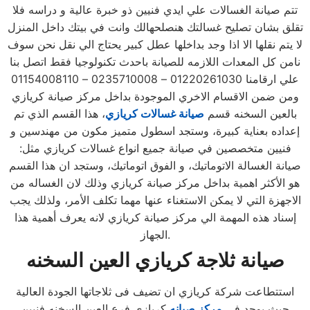
تتم صيانة الغسالات علي ايدي فنيين ذو خبرة عالية و دراسه فلا
تقلق بشان تصليح غسالتك هنصلحهالك وانت في بيتك داخل المنزل
لا يتم نقلها الا اذا وجد بداخلها عطل كبير يحتاج الي نقل نحن سوف
نامن كل المعدات اللازمه للصيانة باحدث تكنولوجيا فقط اتصل بنا
علي ارقامنا 01220261030 – 0235710008 – 01154008110
ومن ضمن الاقسام الاخري الموجودة بداخل مركز صيانة كريازي
بالعين السخنه قسم
صيانة غسالات كريازي
، هذا القسم الذي تم
إعداده بعناية كبيرة، وستجد اسطول متميز مكون من مهندسين و
فنيين متخصصين في صيانة جميع انواع غسالات كريازي مثل:
صيانة الغسالة الاتوماتيك، و الفوق اتوماتيك، وستجد ان هذا القسم
هو الأكثر اهمية بداخل مركز صيانة كريازي وذلك لان الغساله من
الاجهزة التي لا يمكن الاستغناء عنها مهما تكلف الأمر، ولذلك يجب
إسناد هذه المهمة الي مركز صيانة كريازي لانه يعرف أهمية هذا
الجهاز.
صيانة ثلاجة كريازي
العين السخنه
استتطاعت شركة كريازي ان تضيف فى ثلاجاتها الجودة العالية
حيث يوجد في
مركز صيانه
كريازي فرع العين السخنه فنيين