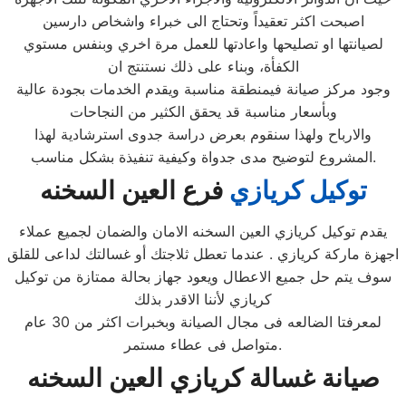
اصبحت اكثر تعقيداً وتحتاج الى خبراء واشخاص دارسين
لصيانتها او تصليحها واعادتها للعمل مرة اخري وبنفس مستوي
الكفأة، وبناء على ذلك نستنتج ان
وجود مركز صيانة فيمنطقة مناسبة ويقدم الخدمات بجودة عالية
وبأسعار مناسبة قد يحقق الكثير من النجاحات
والارباح ولهذا سنقوم بعرض دراسة جدوى استرشادية لهذا
المشروع لتوضيح مدى جدواة وكيفية تنفيذة بشكل مناسب.
توكيل كريازي
فرع
العين السخنه
يقدم توكيل كريازي العين السخنه الامان والضمان لجميع عملاء
اجهزة ماركة كريازي . عندما تعطل ثلاجتك أو غسالتك لداعى للقلق
سوف يتم حل جميع الاعطال ويعود جهاز بحالة ممتازة من توكيل
كريازي لأننا الاقدر بذلك
لمعرفتا الضالعه فى مجال الصيانة وبخبرات اكثر من 30 عام
متواصل فى عطاء مستمر.
صيانة غسالة كريازي
العين السخنه