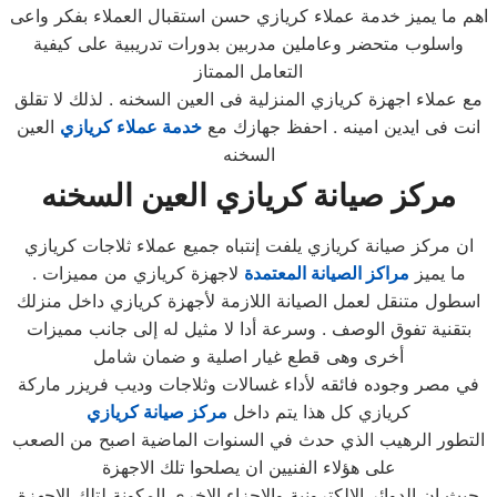
اهم ما يميز خدمة عملاء كريازي حسن استقبال العملاء بفكر واعى
واسلوب متحضر وعاملين مدربين بدورات تدريبية على كيفية
التعامل الممتاز
مع عملاء اجهزة كريازي المنزلية فى العين السخنه . لذلك لا تقلق
انت فى ايدين امينه . احفظ جهازك مع
خدمة عملاء كريازي
العين
السخنه
مركز صيانة كريازي
العين السخنه
ان مركز صيانة كريازي يلفت إنتباه جميع عملاء ثلاجات كريازي
ما يميز
مراكز الصيانة المعتمدة
لاجهزة كريازي من مميزات .
اسطول متنقل لعمل الصيانة اللازمة لأجهزة كريازي داخل منزلك
بتقنية تفوق الوصف . وسرعة أدا لا مثيل له إلى جانب مميزات
أخرى وهى قطع غيار اصلية و ضمان شامل
في مصر وجوده فائقه لأداء غسالات وثلاجات وديب فريزر ماركة
كريازي كل هذا يتم داخل
مركز صيانة كريازي
التطور الرهيب الذي حدث في السنوات الماضية اصبح من الصعب
على هؤلاء الفنيين ان يصلحوا تلك الاجهزة
حيث ان الدوائر الالكترونية والاجزاء الاخري المكونة لتلك الاجهزة