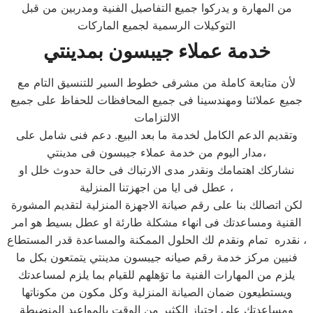
من المهارة و يدركوا جميع التفاصيل الفنية ومدربين من قبل
التوكيلات الرسمية لجميع الماركات
خدمة عملاء جيبسون بمدينتي
لأن متابعة كاملة من مشرفى خطوط السير للتنسيق التام مع
جميع عملائنا ومهندسينا فى جميع المحافظات للحفاظ على جميع
الالتزامات
وتقديم الدعم الكامل لخدمة ما بعد البيع. دعم فنى شامل على
مدار اليوم من خدمة عملاء جيبسون فى مدينتي،
نشاركك اهتمامك ونقدر مدى الارتباك فى حالة حدوث خلل او
عطل فى ايا من اجهزتنا المنزلية ،
لكن اتصالك بنا على رقم صيانة الاجهزة المنزلية لتقديم المشورة
القنية ومساعدتك فى انهاء مشكلة طارئة او عطل بسيط هو امر
نقدره تمام ونقدم لك الحلول الممكنة والمساعدة قدر المستطاع ،
فنيين مركز خدمة رقم صيانه جيبسون مدينتي يتمتعون بكل ما
يلزم من المهارات الفنية ما تؤهلهم للقيام بما يلزم لمساعدتك
ويستطيعون ضمان الصيانة المنزلية وكل مكون من مكوناتها
ومساعدتك على اجتياز الكثير من الوقت بالمواعيد المنضبطة