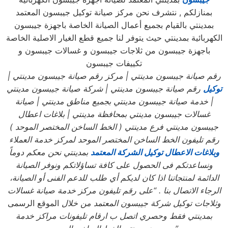
بمنازلكم , نتشرف نحن مركز صيانة توكيل جيبسون المعتمد
بمدينتي بالقيام بجميع أعمال الصيانة الخاصة باجهزة جيبسون
الكهربائية بمدينتي حيث يتوفر لنا جميع قطع الغيار الاصلية الخاصة
باجهزة جيبسون من ثلاجات جيبسون و غسالات جيبسون و
تكييفات جيبسون
رقم صيانة جيبسون
مدينتي
| مركز رقم صيانة جيبسون
مدينتي
|
توكيل
رقم صيانة جيبسون
مدينتي
| شركة صيانة جيبسون
مدينتي
| خدمة صيانة جيبسون
مدينتي بجميع مناطق مدينتي
| صيانة
غسالات جيبسون
مدينتي بمحافظة مدينتي
| بلاغات اعطال
جيبسون
مدينتي فرع مدينتي
( الخط الساخن المختصر الموحد
)
رقم تليفون الخط الساخن المختصر الموحد لمركز خدمة العملاء
وبلاغات الاعطال توكيل الشركة المعتمد
بمدينتي نحن معكم دوماً
ونساعدتكم فى الحصول على كافة تساؤلاتكم ونوفر الصيانة
الدائمة لمنتجاتنا اذا كان لديكم أي طلب للدعم الفنى أو الصيانة،
الرجاء الاتصال بنا . “على رقم تليفون مركز خدمة صيانة غسالات
وثلاجات توكيل شركة جيبسون المعتمد من خلال
الموقع الرسمى
بمدينتي فقط وحصري اتصل ب ارقام تليفونات مراكز خدمة