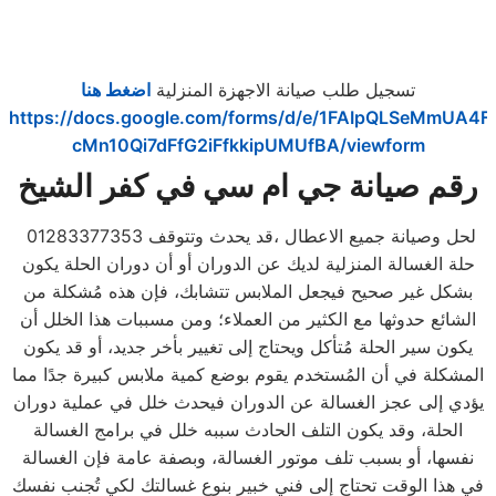
تسجيل طلب صيانة الاجهزة المنزلية
اضغط هنا
https://docs.google.com/forms/d/e/1FAIpQLSeMmUA4F
cMn10Qi7dFfG2iFfkkipUMUfBA/viewform
رقم صيانة جي ام سي
في كفر الشيخ
01283377353 لحل وصيانة جميع الاعطال ،قد يحدث وتتوقف
حلة الغسالة المنزلية لديك عن الدوران أو أن دوران الحلة يكون
بشكل غير صحيح فيجعل الملابس تتشابك، فإن هذه مُشكلة من
الشائع حدوثها مع الكثير من العملاء؛ ومن مسببات هذا الخلل أن
يكون سير الحلة مُتأكل ويحتاج إلى تغيير بأخر جديد، أو قد يكون
المشكلة في أن المُستخدم يقوم بوضع كمية ملابس كبيرة جدًا مما
يؤدي إلى عجز الغسالة عن الدوران فيحدث خلل في عملية دوران
الحلة، وقد يكون التلف الحادث سببه خلل في برامج الغسالة
نفسها، أو بسبب تلف موتور الغسالة، وبصفة عامة فإن الغسالة
في هذا الوقت تحتاج إلى فني خبير بنوع غسالتك لكي تُجنب نفسك