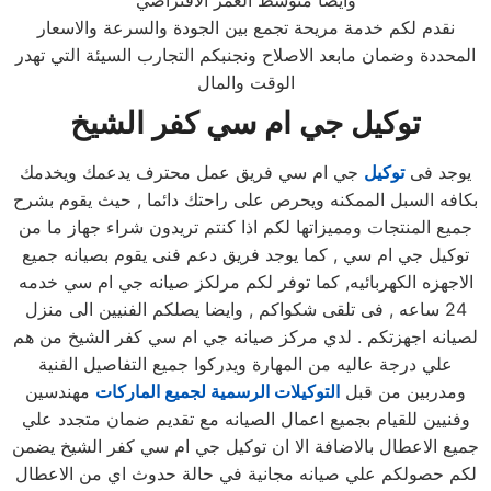
وايضا متوسط العمر الافتراضي
نقدم لكم خدمة مريحة تجمع بين الجودة والسرعة والاسعار
المحددة وضمان مابعد الاصلاح ونجنبكم التجارب السيئة التي تهدر
الوقت والمال
توكيل جي ام سي كفر الشيخ
يوجد فى
توكيل
جي ام سي فريق عمل محترف يدعمك ويخدمك
بكافه السبل الممكنه ويحرص على راحتك دائما , حيث يقوم بشرح
جميع المنتجات ومميزاتها لكم اذا كنتم تريدون شراء جهاز ما من
توكيل جي ام سي , كما يوجد فريق دعم فنى يقوم بصيانه جميع
الاجهزه الكهربائيه, كما توفر لكم مرلكز صيانه جي ام سي خدمه
24 ساعه , فى تلقى شكواكم , وايضا يصلكم الفنيين الى منزل
لصيانه اجهزتكم . لدي مركز صيانه جي ام سي كفر الشيخ من هم
علي درجة عاليه من المهارة ويدركوا جميع التفاصيل الفنية
ومدربين من قبل
التوكيلات الرسمية لجميع الماركات
مهندسين
وفنيين للقيام بجميع اعمال الصيانه مع تقديم ضمان متجدد علي
جميع الاعطال بالاضافة الا ان توكيل جي ام سي كفر الشيخ يضمن
لكم حصولكم علي صيانه مجانية في حالة حدوث اي من الاعطال