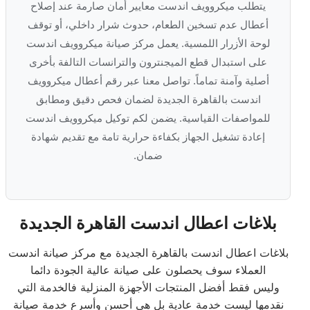
يتطلب ميكروويف اندست معايير أمان صارمة عند إصلاح
أعطال عدم تسخين الطعام، حدوث شرار داخلي، أو توقف
لوحة الأزرار اللمسية. يعمل مركز صيانة ميكروويف اندست
على استبدال قطع الميجنترون والترانسات التالفة بأخرى
أصلية وآمنة تماماً. تواصل معنا عبر رقم أعطال ميكروويف
اندست بالقاهرة الجديدة لضمان فحص دقيق ومطابق
للمواصفات القياسية. يضمن لكم توكيل ميكروويف اندست
إعادة تشغيل الجهاز بكفاءة حرارية تامة مع تقديم شهادة
ضمان.
بلاغات اعطال اندست القاهرة الجديدة
بلاغات اعطال اندست بالقاهرة الجديدة مع مركز صيانة اندست
العملاء سوف يحصلون على صيانة عالية الجودة دائما
وليس فقط أفضل المنتجات الأجهزة المنزلية فالخدمة التي
نقدمها ليست خدمة عادية بل هي أحسن وأسرع خدمة صيانة