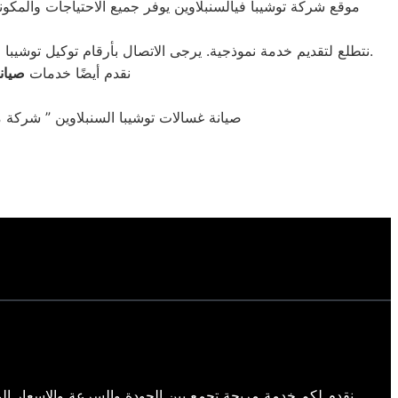
نتطلع لتقديم خدمة نموذجية. يرجى الاتصال بأرقام توكيل توشيبا فيالسنبلاوين. نوفر ضماناً معتمداً من خدمة عملاء صيانة توشيبا. اتصلوا الآن للحصول على خدماتنا المهنية والمتخصصة لجميع أجهزة توشيبا.
نقدم أيضًا خدمات
صيان
صيانة غسالات توشيبا السنبلاوين ” شركة 
نقدم لكم خدمة مريحة تجمع بين الجودة والسرعة والاسعار الم