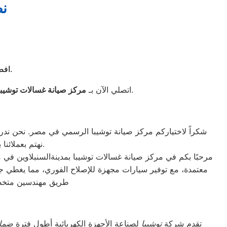
نص
افصلي الكهرباء بعد كل دورة غسيل للحفاظ على العمر الافتراضي للجهاز.
المعتمد للحصول على خدمة صيانة فورية باستخدام القطع الأصلية وبضمان رسمي من الشركة الأم.
? اتصلي الآن بـ
مركز صيانة غسالات توشيبا 
شكراً لاختياركم مركز صيانة توشيبا الرسمي في مصر. نحن ندرك أ
نهتم بعملائنا بشكل مستمر ونعتبر وجود مشرفي الجودة الاختيار الأمثل لضمان عمل الأجهزة بكفاءة.
مرحبًا بكم في مركز صيانة غسالات توشيبا بمدينةالسنبلاوين في
طريق مهندسين متخصصي
تقدم شركة
توشيبا
لصناعة الأجهزة الكهربائية أطول فترة
ضما