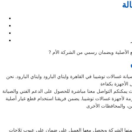
لة
ة غسالات توشيبا في القاهرة وايتاي البارود وايتاي البارود. نحن
ث يمكنكم التواصل معنا مباشرة للحصول على الدعم الفني والصيانة
جهزة غسالات توشيبا. يضمن فريقنا استخدام قطع غيار أصلية “beko” معتمدة، مع توفير سيارات مجهزة للإصلاح الفوري، مما يغطي جميع محافظات الجمهورية. جميع عمليات الصيانة تتم عن
ين، والمحافظات الأخرى
تضمنها الشركة ويحصل معها العميل على ضمان علي عيوب ثلاجات