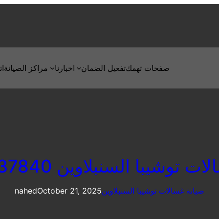
صفحات تهمك
تفعيل الضمان
اخبارنا
مراكز الصيانة
ات
توشيبا السنبلاوين 01060037840
صيانة غسالات توشيبا السنبلاوين
October 21, 2025
nahed