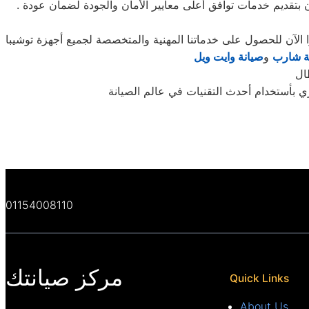
. موقع شركة توشيبا فيالسنبلاوين يوفر جميع الاحتياجات والمكونات لإصلاحات توشيبا في القاهرة وايتاي البارود والتجمع. نحن ملتزمون بتقديم خدمات توافق أعلى معايير الأمان والجودة لضمان عودة
ة شارب
و
صيانة وايت ويل
 بأستخدام أحدث التقنيات في عالم الصيانة
01154008110
مركز صيانتك
Quick Links
About Us