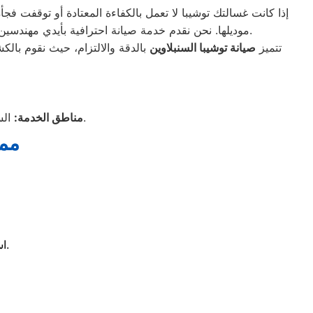
إذا كانت غسالتك توشيبا لا تعمل بالكفاءة المعتادة أو توقفت فجأ
موديلها. نحن نقدم خدمة صيانة احترافية بأيدي مهندسين وفنيين معتمدين، مدربين على أعلى مستوى للتعامل مع أحدث أنظمة التشغيل في غسالات توشيبا الأوتوماتيك والفوق أوتوماتيك.
تتميز
صيانة توشيبا السنبلاوين
بالدقة والالتزام، حيث نقوم بالك
السنبلاوين، ميت غمر، دكرنس، شربين، المنزلة، نبروه، بلقاس، المنصورة، محافظة الدقهلية.
مناطق الخدمة:
ممي
? استقبال بلاغات الأعطال طوال اليوم وخدمة عملاء متاحة 24 ساعة.