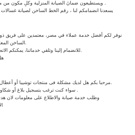
ويستطيعون ضمانَ الصيانة المنزلية وكلِ مكون من مكوناتها ، ومساعدتِك على اجتياز الكثير من الوقت بالمواعيد المنضبطة ، وتوفير بعض المال من خلال التشخيص الصحيح للعطل .
يسعدنا انضمامكم لنا ، رقم الخط الساخن لصيانة غسالات 
نوفر لكم أفضل خدمة عملاء في مصر، معتمدين على فريق ذو خبر
الساخن المعتمد لصيانة توشيبا السنبلاوين للحصول على خدمة سريعة وموثوقة تلبي كل احتياجاتكم.
للانضمام إلينا وتلقي خدماتنا، يمكنكم الاتصال عبر الخط الساخن المعتمد لصيانة غسالات توشيبا فيالسنبلاوين. نحن هنا لنوفر لكم تجربة صيانة سريعة وسهلة.
هل
مرحبا بكم هل لديك مشكلة فى منتجات توشيبا أو أعطال في منتجات توشيبا التى تتطلب الدعم الفنى أو هل لديك سؤال؟ يمكننا المساعدة بسهولة لاننا أفضل خدمة عملاء صيانة فى مصر.
سواء كنت ترغب بتسجيل بلاغ أو شكاوى صيانة بالمنتج الخاص بك أو التواصل مع أحد ممثلي خدمة العملاء أو طلب خدمة صيانة الخاصة بمنتجات توشيبا .
وطلب خدمة صيانة والاطلاع على معلومات لان هدفن
ال