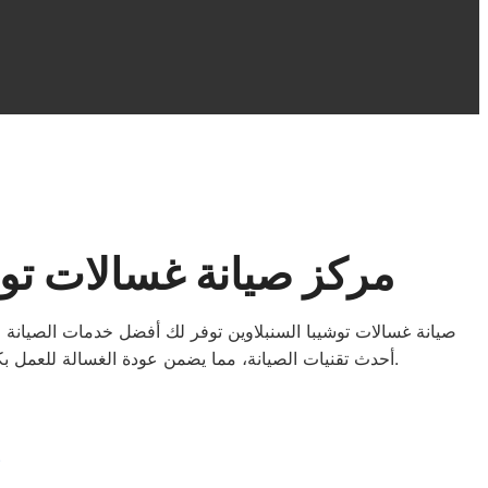
مركز صيانة غسالات توش
صيانة غسالات توشيبا السنبلاوين توفر لك أفضل خدمات الصيانة 
أحدث تقنيات الصيانة، مما يضمن عودة الغسالة للعمل بكفاءة تامة في وقت قصير. نحن نستخدم قطع غيار أصلية مع تقديم ضمان معتمد على الخدمة لضمان راحة بالك وثقتك المستمرة.
ص