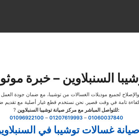
يبا السنبلاوين – خبرة موثو
والإصلاح لجميع موديلات الغسالات من توشيبا، مع ضمان جودة العمل
للتواصل المباشر مع مركز صيانة توشيبا السنبلاوين:
?
01096922100
–
01207619993
–
01060037840
يانة غسالات توشيبا في السنبلاوي