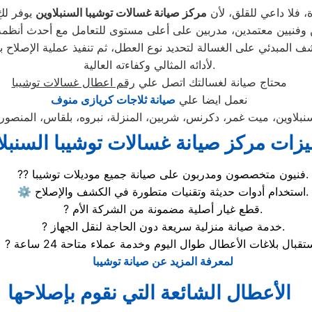
ة، فلا داعي للقلق، لأن
مركز صيانة غسالات توشيبا السنبلاوين
يوفر لكِ
شف المبدئي على الغسالة لتحديد نوع العطل، ثم تنفيذ عملية الإصلاح 
لأدائه المثالي وكفاءته العالية.
محتاج صيانة لغسالتك اتصل علي
رقم اعطال غسالات توشيبا
نعمل ايضا علي
صيانة ثلاجات كريازى منوف
زات مركز صيانة غسالات توشيبا السنبلا
?‍? فنيون متخصصون ومدربون على صيانة جميع موديلات توشيبا.
⚙️ استخدام أدوات حديثة وتقنيات متطورة في الكشف والإصلاح.
? قطع غيار أصلية مضمونة من الشركة الأم.
? خدمة صيانة منزلية سريعة دون الحاجة لنقل الجهاز.
لمعرفة المزيد عن صيانة توشيبا
الأعطال الشائعة التي نقوم بإصلاحها