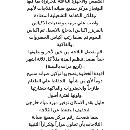
الشمس والاجهزة الباعثة للحراراة بما فيها
البوتجاز مركز سميج صيانه الثلاجات لأنهم
يقللان الكفاءة التشغيلية المعتادة،
واظب علي ترتيب وضعيات الاكياس
بالفريزر اكياس الدجاج بالاسفل ثم اكياس
اللحوم ثم بعدها رتب اكياس الخضروات
والفاكهة،
قم بفصل الثلاجة من حين لأخر وتنظيفها
جيداً يفضل تنظيم المدة مثلاً كل ثلاثة اشهر
(اربع مرات بالسنة) .
افهذة الخطوة ينصح بها توكيل صيانه سميج
دوماً لأن من شأنها . الحفاظ علي الطعام
طازجاً والخضروات والفاكهة بنضارتها
ولونها لفترة أطول.
حاول بقدر الامكان توفير مبرد مياة خارجي
لتخفيف الضغط عن الثلاجة.
بينما ينصحك رقم مركز سميج صيانة
الثلاجات بأن تحاول مراراً وتكراراً التنبية