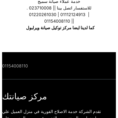
خدمة عملاء صيانة سميج
. للاستفسار اتصل بينا || 023710008
| 01112124913 | 01220261030
| 01154008110|
كما لدينا ايضا مركز توكيل صيانة ويرلبول
01154008110
مركز صيانتك
تقدم الشركة خدمة الاصلاح الفورية في منزل العميل علي