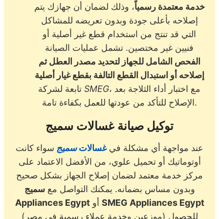
خدمة معتمدة رسمياً
، وذلك لضمان أن جهازك يتم
إصلاحه بأعلى جودة وبدون تعريضه للمشاكل
التي قد تنتج من استخدام قطع غير أصلية أو
فنيين غير مختصين. تشمل عمليات الصيانة
الفحص الشامل للجهاز لتحديد مصدر العطل ثم
إصلاحه أو استبدال القطع التالفة بقطع غيار أصلية
، مع اختبار أداء الثلاجة بعد
SMEG
تابعة لشركة
الإصلاح للتأكد من عودتها للعمل بكفاءة تامة.
توكيل صيانة غسالات سميج
عند مواجهة أي مشكلة في
غسالات
سميج
سواء كانت
أوتوماتيك أو تحميل علوي، من الأفضل الاعتماد على
مركز خدمة معتمد لضمان إصلاح الجهاز بشكل صحيح
وبدون مساس بضمانه. يمكنك التواصل مع
سميج
SMEG Appliances Egypt
أو
Appliances Egypt
(موزعين وخدمة عملاء رسمية في مصر) للحصول