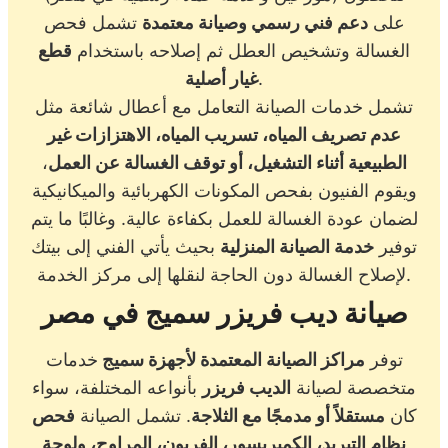
على
دعم فني رسمي وصيانة معتمدة
تشمل فحص
الغسالة وتشخيص العطل ثم إصلاحه باستخدام
قطع
.
غيار أصلية
تشمل خدمات الصيانة التعامل مع أعطال شائعة مثل
عدم تصريف المياه، تسريب المياه، الاهتزازات غير
الطبيعية أثناء التشغيل، أو توقف الغسالة عن العمل
،
ويقوم الفنيون بفحص المكونات الكهربائية والميكانيكية
لضمان عودة الغسالة للعمل بكفاءة عالية. وغالبًا ما يتم
توفير
خدمة الصيانة المنزلية
بحيث يأتي الفني إلى بيتك
لإصلاح الغسالة دون الحاجة لنقلها إلى مركز الخدمة.
صيانة ديب فريزر سميج في مصر
توفر
مراكز الصيانة المعتمدة لأجهزة سميج
خدمات
متخصصة لصيانة
الديب فريزر
بأنواعه المختلفة، سواء
كان
مستقلاً أو مدمجًا مع الثلاجة
. تشمل الصيانة
فحص
نظام التبريد، الكمبريسور، الفريون، المراوح، ولوحة