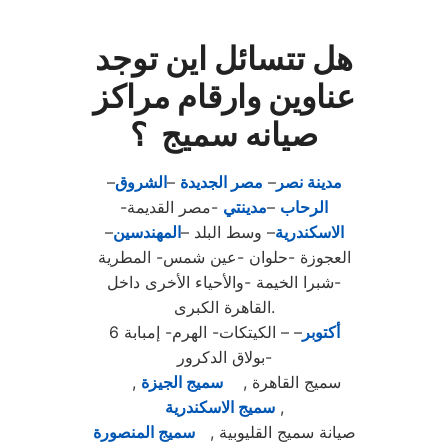
هل تتسائل اين توجد
عناوين وارقام مراكز
صيانه سميج ؟
مدينة نصر
–
مصر الجديدة
–
الشروق
–
الرحاب
–
مدينتي
-مصر القديمة-
الاسكندرية
– وسط البلد –
المهندسين
–
العجوزة -حلوان -عين شمس- المطرية
-شبرا الخيمة -والأحياء الأخرى داخل
القاهرة الكبرى.
أكتوبر
– – الكيتكات- الهرم- إمبابة
6
-بولاق الدكرور
سميج القاهرة ,
سميج الجيزة
,
,
سميج الاسكندرية
صيانة سميج القليوبية ,
سميج المنصورة