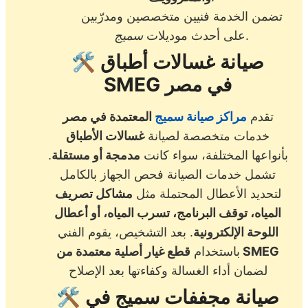
تضمن الخدمة فنيين متخصصين ومدرّبين
.
على أحدث موديلات
سميج
صيانة غسالات أطباق
🛠️
SMEG في مصر
تقدم
مراكز صيانة سميج
المعتمدة في مصر
خدمات متخصصة لصيانة
غسالات الأطباق
بأنواعها المختلفة، سواء كانت
مدمجة أو مستقلة
.
تشمل خدمات الصيانة فحص الجهاز بالكامل
لتحديد الأعطال المحتملة مثل
مشاكل تصريف
المياه، توقف البرنامج، تسرب المياه، أو أعطال
اللوحة الإلكترونية
. بعد التشخيص، يقوم الفني
قطع غيار أصلية معتمدة من SMEG
باستخدام
لضمان أداء الغسالة وكفاءتها بعد الإصلاح
صيانة مجففات سميج في
🛠️