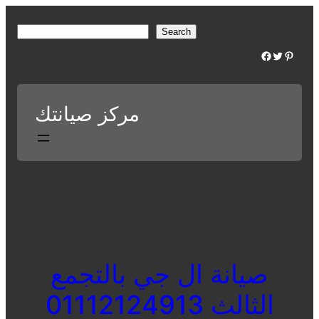
Skip
to
S
Search
content
e
Facebook
Twitter
Pinterest
a
r
c
مركز صيانتك
h
صيانة ال جي بالتجمع
الثالث 01112124913