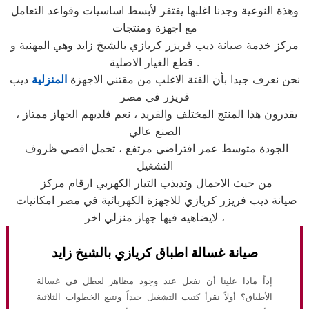
وهذة النوعية وجدنا اغلبها يفتقر لأبسط اساسيات وقواعد التعامل
مع اجهزة ومنتجات
مركز خدمة صيانة ديب فريزر كريازي بالشيخ زايد وهي المهنية و
قطع الغيار الاصلية .
نحن نعرف جيدا بأن الفئة الاغلب من مقتني الاجهزة
المنزلية
ديب
فريزر في مصر
، يقدرون هذا المنتج المختلف والفريد ، نعم فلديهم الجهاز ممتاز
الصنع عالي
الجودة متوسط عمر افتراضي مرتفع ، تحمل اقصي ظروف
التشغيل
من حيث الاحمال وتذبذب التيار الكهربي ارقام مركز
صيانة ديب فريزر كريازي للاجهزة الكهربائية في مصر امكانيات
لايضاهيه فيها جهاز منزلي اخر ،
صيانة غسالة اطباق كريازي بالشيخ زايد
إذاً ماذا علينا أن نفعل عند وجود مظاهر لعطل في غسالة
الأطباق؟ أولاً نقرأ كتيب التشغيل جيداً ونتبع الخطوات الثلاثية