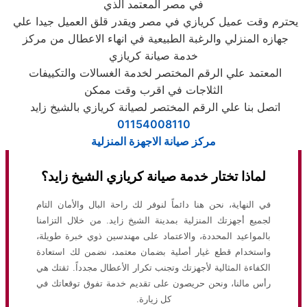
في مصر المعتمد الذي
يحترم وقت عميل كريازي في مصر ويقدر قلق العميل جيدا علي
جهازه المنزلي والرغبة الطبيعية في انهاء الاعطال من مركز
خدمة صيانة كريازي
المعتمد علي الرقم المختصر لخدمة الغسالات والتكييفات
الثلاجات في اقرب وقت ممكن
اتصل بنا علي الرقم المختصر لصيانة كريازي بالشيخ زايد
01154008110
مركز صيانة الاجهزة المنزلية
لماذا تختار خدمة صيانة كريازي الشيخ زايد؟
في النهاية، نحن هنا دائماً لنوفر لك راحة البال والأمان التام
لجميع أجهزتك المنزلية بمدينة الشيخ زايد. من خلال التزامنا
بالمواعيد المحددة، والاعتماد على مهندسين ذوي خبرة طويلة،
واستخدام قطع غيار أصلية بضمان معتمد، نضمن لك استعادة
الكفاءة المثالية لأجهزتك وتجنب تكرار الأعطال مجدداً. ثقتك هي
رأس مالنا، ونحن حريصون على تقديم خدمة تفوق توقعاتك في
كل زيارة.