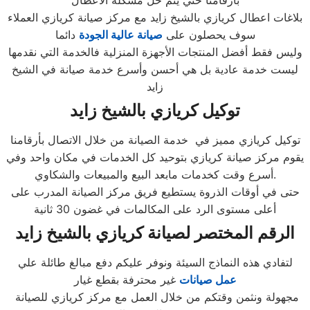
بارقامنا حتي يتم حل مشكله الاعطال
بلاغات اعطال كريازي بالشيخ زايد مع مركز صيانة كريازي العملاء
سوف يحصلون على
صيانة عالية الجودة
دائما
وليس فقط أفضل المنتجات الأجهزة المنزلية فالخدمة التي نقدمها
ليست خدمة عادية بل هي أحسن وأسرع خدمة صيانة في الشيخ
زايد
توكيل كريازي بالشيخ زايد
توكيل كريازي مميز في خدمة الصيانة من خلال الاتصال بأرقامنا
يقوم مركز صيانة كريازي بتوحيد كل الخدمات في مكان واحد وفي
أسرع وقت كخدمات مابعد البيع والمبيعات والشكاوي.
حتى في أوقات الذروة يستطيع فريق مركز الصيانة المدرب على
أعلى مستوى الرد على المكالمات في غضون 30 ثانية
الرقم المختصر لصيانة كريازي بالشيخ زايد
لتفادي هذه النماذج السيئة ونوفر عليكم دفع مبالغ طائلة علي
عمل صيانات
غير محترفة بقطع غيار
مجهولة ونثمن وقتكم من خلال العمل مع مركز كريازي للصيانة