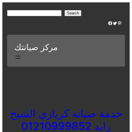
Skip
to
S
Search
content
e
Facebook
Twitter
Pinterest
a
r
c
مركز صيانتك
h
خدمة صيانة كريازي الشيخ
زايد 01210999852