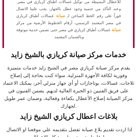
للأعطال البسيطة من توكيل غسالات أطباق كريازي في مصر.
وعند التأكد من حتمية وجود عطل بالجهاز، يجب علينا الاتصال
فوراً على رقم الخط الساخن لـ
صيانة
غسالات أطباق كريازي
في مصر المعتمد الرسمي، أرقام الخطوط الأرضية من مركز
صيانة
غسالات أطباق كريازي في مصر حتى نضمن خدمة موثوقة
وبالضمان المعتمد.
خدمات مركز صيانة كريازي بالشيخ زايد
يقدم مركز صيانة كريازي مصر في الشيخ زايد خدمات متميزة
وفورية لكافة الأجهزة المنزلية. سواء كنت بحاجة إلى إصلاح
ثلاجات، غسالات، بوتاجازات أو أي جهاز منزلي آخر، يمكنك الاعتماد
على فريق الفنيين ذو الخبرة العالية لديهم. يضمن الفنيون في
مركز الصيانة إصلاح الأعطال بكفاءة وفعالية، وضمان عمر طويل
لجهازك.
بلاغات اعطال كريازي الشيخ زايد
اذا اردت تقديم بلاغ صيانة تفضل بتقديمه علي موقعنا او الاتصال