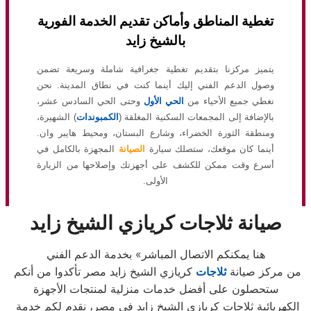
تغطية المناطق وأماكن تقديم الخدمة الفورية
بالشيخ زايد
يتميز مركزنا بتقديم تغطية جغرافية شاملة وسريعة تضمن
وصول الدعم الفني إليك أينما كنت في نطاق المدينة. نحن
نغطي جميع الأحياء من
الحي الأول
وحتى الحي السادس عشر،
بالإضافة إلى المجمعات السكنية المغلقة (
الكمبوندات
) الشهيرة،
ومنطقة الثورة الخضراء، وشارع البستان، ومحيط هايبر وان.
أينما كان موقعك، ستصلك سيارة
الصيانة
المجهزة بالكامل في
أسرع وقت ممكن للكشف على أجهزتك وإصلاحها من الزيارة
الأولى.
صيانة ثلاجات كريازي الشيخ زايد
هنا يمكنكم الاتصال المباشر» بخدمة الدعم الفني
من مركز صيانة
ثلاجات
كريازي الشيخ زايد مصر تأكدوا من أنكم
ستحصلون على أفضل خدمات منزلية لمنتجات الأجهزة
الكهربائية ثلاجات كريازي الشيخ زايد في مصر، نقدم لكم خدمة