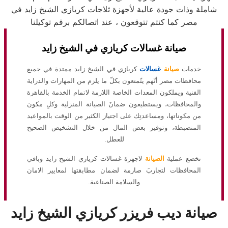
شاملة وذات جودة عالية لأجهزة ثلاجات كريازي الشيخ زايد في
مصر كما كنتم تتوقعون ، عند اتصالكم برقم توكيلنا
صيانة غسالات كريازي في الشيخ زايد
خدمات
صيانة
غسالات
كريازي في الشيخ زايد ممتدة في جميع
محافظات مصر أنّهم يتّمتعون بكلّ ما يلزم من المهارات والدراية
الفنية ويملكون المعدات الخاصة اللازمة لاتمام الخدمة بالقاهرة
والمحافظات، ويستطيعون ضمانَ الصيانة المنزلية وكلِ مكون
من مكوناتها، ومساعدتِك على اجتياز الكثير من الوقت بالمواعيد
المنضبطة، وتوفير بعض المال من خلال التشخيص الصحيح
للعطل.
تخضع عملية
الصيانة
لاجهزة غسالات كريازي الشيخ زايد وباقي
المحافظات لتجاربَ صارمة لضمان مطابقتها لمعايير الامان
والسلامة الصناعية.
صيانة ديب فريزر كريازي الشيخ زايد