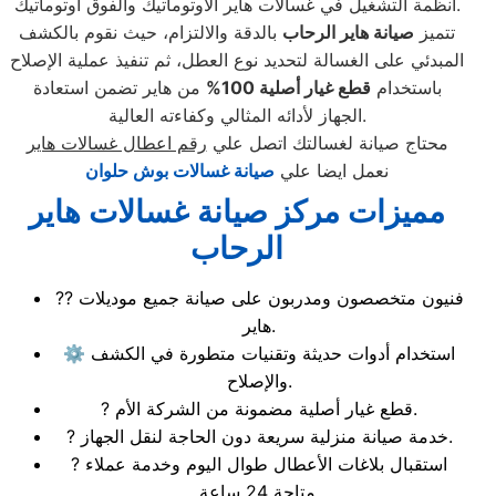
أنظمة التشغيل في غسالات هاير الأوتوماتيك والفوق أوتوماتيك.
تتميز
صيانة هاير الرحاب
بالدقة والالتزام، حيث نقوم بالكشف
المبدئي على الغسالة لتحديد نوع العطل، ثم تنفيذ عملية الإصلاح
باستخدام
قطع غيار أصلية 100
%
من هاير تضمن استعادة
الجهاز لأدائه المثالي وكفاءته العالية.
محتاج صيانة لغسالتك اتصل علي
رقم اعطال غسالات هاير
نعمل ايضا علي
صيانة غسالات بوش حلوان
مميزات مركز صيانة غسالات هاير
الرحاب
?‍? فنيون متخصصون ومدربون على صيانة جميع موديلات
هاير.
⚙️ استخدام أدوات حديثة وتقنيات متطورة في الكشف
والإصلاح.
? قطع غيار أصلية مضمونة من الشركة الأم.
? خدمة صيانة منزلية سريعة دون الحاجة لنقل الجهاز.
? استقبال بلاغات الأعطال طوال اليوم وخدمة عملاء
متاحة 24 ساعة.