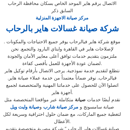
الاتصال برقم هاير الموحد الخاص بسكان محافظة الرحاب
السابق ذكر
مركز صيانة الاجهزة المنزلية
شركة صيانة غسالات هاير بالرحاب
. موقع شركة هاير فيالرحاب يوفر جميع الاحتياجات والمكونات
لإصلاحات هاير في القاهرة وايتاي البارود والتجمع. نحن
ملتزمون بتقديم خدمات توافق أعلى معايير الأمان والجودة
لضمان عودة الأجهزة للعمل بأقصى كفاءة.
نتطلع لتقديم خدمة نموذجية. يرجى الاتصال بأرقام توكيل هاير
فيالرحاب. نوفر ضماناً معتمداً من خدمة عملاء صيانة هاير.
اتصلوا الآن للحصول على خدماتنا المهنية والمتخصصة لجميع
أجهزة هاير.
نقدم أيضًا خدمات
صيانة
متكاملة عبر مواقعنا المتخصصة مثل
صيانة سامسونج و
مركز صيانة شارب
و
صيانة وايت ويل
لتغطية جميع الماركات، مع ضمان حلول احترافية وسريعة لكل
الأعطال.
صيانة غسالات هاير الرحاب ” شركة مصرية متخصصة بتقديم