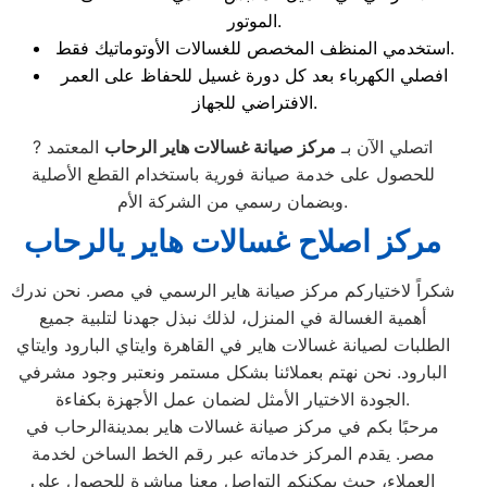
الموتور.
استخدمي المنظف المخصص للغسالات الأوتوماتيك فقط.
افصلي الكهرباء بعد كل دورة غسيل للحفاظ على العمر
الافتراضي للجهاز.
? اتصلي الآن بـ
مركز صيانة غسالات هاير الرحاب
المعتمد
للحصول على خدمة صيانة فورية باستخدام القطع الأصلية
وبضمان رسمي من الشركة الأم.
مركز اصلاح غسالات هاير يالرحاب
شكراً لاختياركم مركز صيانة هاير الرسمي في مصر. نحن ندرك
أهمية الغسالة في المنزل، لذلك نبذل جهدنا لتلبية جميع
الطلبات لصيانة غسالات هاير في القاهرة وايتاي البارود وايتاي
البارود. نحن نهتم بعملائنا بشكل مستمر ونعتبر وجود مشرفي
الجودة الاختيار الأمثل لضمان عمل الأجهزة بكفاءة.
مرحبًا بكم في مركز صيانة غسالات هاير بمدينةالرحاب في
مصر. يقدم المركز خدماته عبر رقم الخط الساخن لخدمة
العملاء، حيث يمكنكم التواصل معنا مباشرة للحصول على