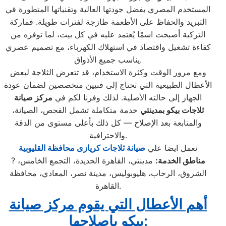
المستخدم المصري بفضل جودتها العالية وتقنياتها المتطورة في
التبريد والحفاظ على الأطعمة طازجة لفترات طويلة. فماركة
التركية أصبحت اسمًا يُعتمد عليه في كل بيت، لما توفره من
كفاءة تشغيل واقتصاد في استهلاك الكهرباء، مع تصميم عصري
يناسب جميع الأذواق.
ومع مرور الوقت وكثرة الاستخدام، قد تتعرض الثلاجة لبعض
الأعطال الطبيعية التي تحتاج إلى فنيين متخصصين لضمان عودة
الجهاز إلى حالته الأصلية. لذلك وفرنا لكم في
مركز صيانة
ثلاجات بيكو بمدينتي
خدمة متكاملة تشمل الفحص، الصيانة،
والمتابعة بعد الإصلاح — كل ذلك بأعلى مستوى من الدقة
والاحترافية.
نعمل ايضا علي
صيانة ثلاجات كريازى محافظة القليوبية
مناطق الخدمة:
مدينتي، القاهرة الجديدة، التجمع الخامس،
?
الشروق، الرحاب، هليوبوليس، مدينة نصر، المعادي، محافظة
القاهرة.
أهم الأعطال التي يقوم مركز صيانة
:
بيكو بإصلاحها