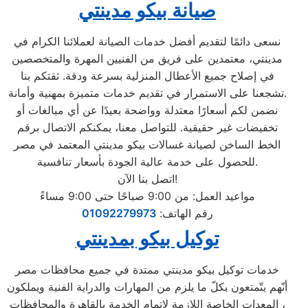
صيانة بيكو مدينتي
نسعى دائمًا لتقديم أفضل خدمات الصيانة لعملائنا الكرام في
مدينتي، معتمدين على فريق من الفنيين المهرة والمتخصصين
في إصلاح جميع الأعطال المنزلية بسرعة ودقة. ثقتكم بنا
تشجعنا على الاستمرار في تقديم خدمات متميزة بمهنية وأمانة.
نضمن لكم أسعارًا معتدلة وواضحة بعيدًا عن أي مبالغات أو
تخفيضات غير حقيقية. للتواصل معنا، يمكنكم الاتصال برقم
الخط الساخن لصيانة غسالات بيكو مدينتي المعتمد في مصر
للحصول على خدمة عالية الجودة بأسعار تنافسية.
اتصل بنا الآن!
مواعيد العمل: من 9:00 صباحًا حتى 9:00 مساءً
رقم الهاتف:
01092279973
توكيل بيكو بمدينتي
خدمات توكيل بيكو مدينتي ممتدة في جميع محافظات مصر
أنّهم يتّمتعون بكلّ ما يلزم من المهارات والدراية الفنية ويملكون
المعدات الخاصة اللازمة لاتمام الخدمة بالقاهرة والمحافظات ،