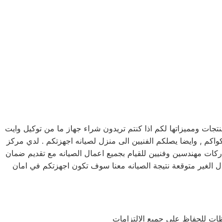
ت ومميزاتها لكم اذا كنتم تريدون شراء جهاز ما من توكيل وايت
 الاجهزه الكهربائيه, كما توفر لكم مرلكز صيانه وايت ويل خدمه 24 ساعه , فى تلقى شكواكم , وايضا يصلكم الفنيين الى منزل لصيانه اجهزتكم . لدي مركز
اركات مهندسين وفنيين للقيام بجميع اعمال الصيانه مع تقديم ضمان
 الغير متوقعة نتيجة الصيانه معنا سوف تكون اجهزتكم في امان
ظات للحفاظ على جميع الالتزامات