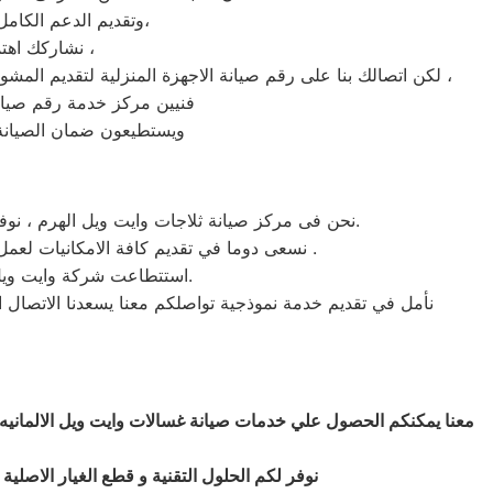
وتقديم الدعم الكامل لخدمة ما بعد البيع. دعم فنى شامل على مدار اليوم من خدمة عملاء وايت ويل فى الهرم،
نشاركك اهتمامك ونقدر مدى الارتباك فى حالة حدوث خلل او عطل فى ايا من اجهزتنا المنزلية ،
لكن اتصالك بنا على رقم صيانة الاجهزة المنزلية لتقديم المشورة القنية ومساعدتك فى انهاء مشكلة طارئة او عطل بسيط هو امر نقدره تمام ونقدم لك الحلول الممكنة والمساعدة قدر المستطاع ،
فنيين مركز خدمة رقم صيانه 
ويستطيعون ضمان الصيانة 
نحن فى مركز صيانة ثلاجات وايت ويل الهرم ، نوفر الاحتياجات والمكونات اللازمة لعمل صيانة ثلاجات وايت ويل المنزلية حيث تحظي بكامل اهتمامنا من فنيين ومهندسين.
نسعى دوما في تقديم كافة الامكانيات لعمل صيانة بأفضل الطرق الممكنة من خلال مركز صيانة وايت ويل بالهرم كي تتوافق مع اعلي معايير الامان و الجودة .
استتطاعت شركة وايت ويل ان تضيف فى ثلاجاتها الجودة الواضحة هى ايضا تمتاز بموديلاتها حيث تمتاز بالانسيابية والرفاهية.
نأمل في تقديم خدمة نموذجية تواصلكم معنا يسعدنا الاتصال 
معنا يمكنكم الحصول علي خدمات صيانة غسالات وايت ويل الالمانيه 
نوفر لكم الحلول التقنية و قطع الغيار الاصلية