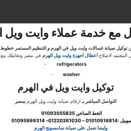
 مع خدمة عملاء وايت ويل ا
ل المعتمد لاصلاح
اعطال اجهزة وايت ويل الهرم
في مصر وتعاملك مع ا
· refrigerators
· washer
توكيل وايت ويل في الهرم
التواصل المباشر بـ
ارقام صيانة وايت ويل الهرم
بمصر
الخط الساخن 01093055835
وبيل :01010916814 – 01220261030– 01095999314
وايضا نعمل على صيانة سامسونج الهرم