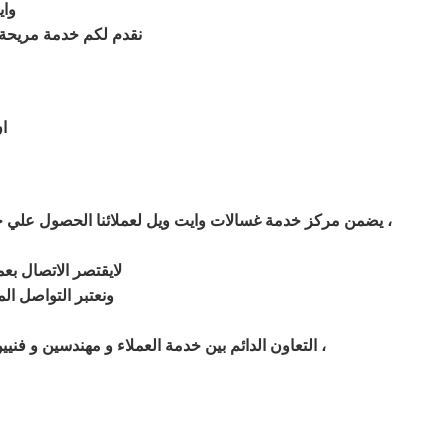
واي
نقدم لكم خدمة مريحة ت
ا
للغسالات ،
يضمن مركز خدمة غسالات وايت ويل لعملائنا الحصول علي جها
لايقتصر الاتصال بعم
ونعتبر التواصل ال
التعاون الدائم بين خدمة العملاء و مهندسين و فنيين توكيل صيانة غسالات وايت ويل في الهرم و التنظيم المستمر خطوط السير يضعنا في المقدمة دائما ونحن فخورون لذلك ،