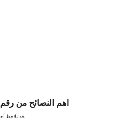
اهم النصائح من
رقم 
– قد تلاحظ أحيانا حدوث اهتزاز في ماسورة الراجع ويتم صيانته من خلال ضبط ماسورة الراجع.