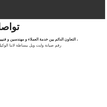
تواصل
التعاون الدائم بين خدمة العملاء و مهندسين و فنيين توكيل صيانة غسالات وايت ويل في الهرم و التنظيم المستمر خطوط السير يضعنا في المقدمة دائما ونحن فخورون لذلك ،
رقم صيانة وايت ويل ببساطة لاننا الوكي
م