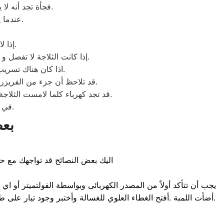
– فجأة تجد أنه لا يوجد تبريد بالفريزر غالبًا يكون السبب عدم وجود الكهرباء فقم بضبط الكابل بالفيشة.
– عندما يكون الثرموستات لا يعمل وصيانته الوحيدة هي أن تقوم بتغيير الثرموستات.
– إذا لاحظت تسرب في الغاز مع انسداد في دائرة الغاز فقط قم بشحن الثلاجة.
– إذا كانت الثلاجة لا تفصل و تعمل باستمرار و التبريد جيد فان العطل يكون من الثرموستات لا تعمل فقم بتغيير الثرموستات.
– اذا كان هناك تسريب للمياه في أسفل الثلاجة فهذا يتم تشخيصه على انه عيب في العازل ويتم تزويد العازل.
– قد تلاحظ أن جزء من الفريزر يبرد والجزء الآخر لا يقوم بالتبريد و السبب يكون عدم انتظام الثرموستات و يتم تغير الثرموستات.
– قد تجد كهرباء كلما لامست الثلاجة من الخارج أي أن بها ماس كهربائي وهذا عيب في الثرموستات و إصلاحه من خلال تغيير الثرموستات.
– في حالة وجود ثقب في الفريزر فإنه يكون بهذا الشكل تالفًا ولابد من تغييره.
بع
اليك بعض النصائح قد تواجهك مع ح
أضأت اللمبة .أفتح الغطاء العلوي للغسالة وأختبر وجود تيار على طرفي روزتة الدخول. إذا لم يتحرك مؤشر الجهاز في هذة الحالة فمعنى ذلك أنه يوجد فصل في الفيشة أو تلف كابل توصيل الغسالة.