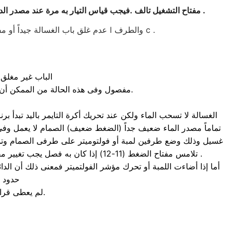
.
مفتاح التشغيل تالف .فيجب قياس التيار به مرة عند مصدر الدخول وأخرى بعد الخروج فإذا كان المؤشر يتحرك على طرفي الدخول ولا يتحرك على طرفي الخروج فى هذه الحالة يجب تغيير المفتاح
عدم غلق باب الغسالة جيداً أو مفتاح الباب تالف ومن الممكن عمل كوبري بين طرفيه أو إذا كان بمسخن فيجب أن تتأكد من أن الكوبري بين الطرف l والطرف c .
الباب غير مغلق ج
طرف النيوترال (n) مفصول وفى هذه الحالة من الممكن أن تضئ لمبة البيان اضاءة ضعيفة , ولكن لا يوجد فرق جهد وبالتالى لم تبدأ اى برنامج.
تماماً مصدر الماء ضعيف جداً (الضغط ضعيف) الصمام لا يعمل وفى ه
غسيل وذلك وضع طرفين لمبة أو فولتوميتر على طرفى الصمام وتوصيل
تلامس مفتاح الضغط (11-12) إذا كان به فصل يجب تغيير مفتاح الضغط , وإذا كانت موصلة فاحتمال تلف فى نقطة تلامس التايمر الخاصة بالصمام وفى هذه الحالة يجب مراجعة الدائرة .
أما إذا أضاءت اللمبة أو تحرك مؤشر الفولتميتر فمعنى ذلك أن ال
حدود 3000 أوم فى المتوسط إذا كان الصمام يعمل على 220 فولت , فإذا
لم يعطى قراءة فمعنى ذلك ان ملف الصمام به فصل (او محترق) ويجب تغييره بآخر جديد.