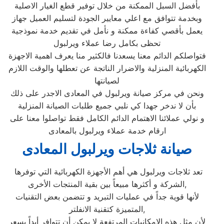
بأفضل السبل الممكنة من خلال توفير قطع الغيار الاصلية
وبخدمة تتوافق مع اعلي معايير الجودة لتسليم العميل جهاز
يعمل بأقصي كفاءة ممكنة و نأمل في تقديم خدمة نموذجية
تحظى بكامل رضا عملاء ويرلبول
فتواصلكم الدائم معنا يسعدنا فالكثير منا يعرف اهمية الاجهزة
الكهربائية المنزلية والاضرار الناتجة عن تعطلها والوقت اللازم
لصيانتها
ونحن في مركز صيانة ويرلبول في المعادى الاجدر على ذلك
بأن لا ندخر جهدا كي نلبي جميع طلبات الصيانة المنزلية
و نولي عملائنا الاهتمام الدائم الكامل فقط تواصلوا معنا على
ارقام خدمة عملاء ويرلبول بالمعادى
صيانة ثلاجات ويرلبول المعادى
تعد ثلاجات ويرلبول هي أهم الأجهزة الكهربائية التي توفرها
الشركة و أكثرها مبيعاً بين بقية المنتجات الأخرى,
لأنها قوية جداً في عمليات التبريد و تتضمن بعض التقنيات
المتميزة كتقنية الانفلتر,
لأن مثل هذه الإمكانيات المرتفعة لا يمكن أن تتوافر أبداً بسعر