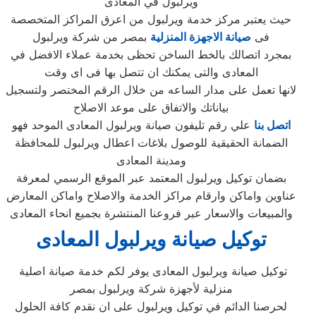
ويرلبول في المعادى
حيث يعتبر مركز خدمة ويرلبول من اعرق المراكز المتخصصة
فى
صيانة الاجهزة المنزلية
بمصر من شركة ويرلبول
بمجرد اتصالك بالخط الساخن تحظى بخدمة عملاء الافضل في
المعادى والتى يمكنك ان تتصل بها فى اى وقت
لانها تعمل على مدار الساعه من خلال الرقم المختصر ولتسجيل
بياناتك والاتفاق على موعد الاصلاح
اتصل بنا
علي رقم تليفون صيانة ويرلبول المعادى الموحد فهو
الضمانة الحقيقية للوصول بلاغات اعطال ويرلبول للمحافظة
ومدينة المعادى
بضمان توكيل ويرلبول المعتمد عبر الموقع الرسمي لمعرفة
عناوين واماكن وارقام مراكز الخدمة والاصلاح واماكن المعارض
والمبيعات والاسعار عبر فروعنا المنتشرة بجميع انحاء المعادى
توكيل صيانة ويرلبول المعادى
توكيل صيانة ويرلبول المعادى يوفر لكم خدمة صيانة اصلية
منزلية لأجهزة شركة ويرلبول بمصر
لحرصنا الدائم في توكيل ويرلبول على ان نقدم كافة الحلول