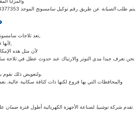
والمزايا الم
يتم طلب
الصيانة
عن طريق رقم توكيل
سامسونج
الموحد 01283377353 أو مركز صيانة سامسونج القاهرة الموقع الالكترونى او الارقام المبينة بالموقع . يتم خلال دقائق تسجيل الطلب ويتابع مندوب خاص
ص
تعد ثلاجات سامسونج هي أهم الأجهزة الكهربائية التي توفرها الشركة و أكثرها مبيعاً بين بقية المنتجات الأخرى,
لأنها قوية جداً في عمليات التبريد و تتضمن بعض التقنيات المتميزة كتقنية الانفلتر,
لأن مثل هذه الإمكا
نحن نعرف جيدا مدي التوتر والارتباك عند حدوث عطل في ثلاجة سام
ولتعويض ذلك نقوم بتوجية خطوط سير منظمة من المقر الرئيسي ل صيانه سامسونج القاهرة لتلك المحافظات.
والمحافظات التي بها فروع لكنها ذات كثافة سكانية عالية. ن
تقدم شركة
توشيبا
لصناعة الأجهزة الكهربائية أطول فترة
ضمان
على