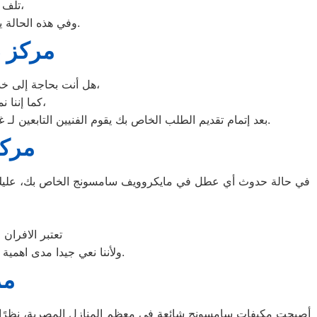
تلف التايمر، أو مشكلة في الترموستات، أو السخان، أو عطل بالدائرة الكهربائية،
وفي هذه الحالة يجب عليك الاتصال بخدمة صيانة ديب فريزر سامسونج القاهرة لعمل الإصلاحات اللازمة.
مركز ص
هل أنت بحاجة إلى خدمة الصيانة الفورية لغسالة الأطباق لديك؟ نحن نمنحك خدمة الصيانة الفورية التي ترغب بها،
كما إننا نمتلك خبرة أكثر من 10 سنوات في خدمات إصلاحات كافة أنواع غسالات الأطباق،
بعد إتمام تقديم الطلب الخاص بك يقوم الفنيين التابعين لـ غسالات الاطباق ، بعمل معاينة بالمنزل لتحديد العطل، ثم القيام ب اصلاح غسالات اطباق سامسونج دون سحب الجهاز إلى الوكلاء.
مركز
في حالة حدوث أي عطل في مايكروويف سامسونج الخاص بك، عليك أن
تعتبر الافران
ولأننا نعي جيدا مدى اهمية صيانة ميكروويف سامسونج في المنزل فقد وفرنا خدمة مميزة وقطع غيار اصلية لكافة الأعطال.
مر
أصبحت مكيفات سامسونج شائعة في معظم المنازل المصرية، نظرًا للأدا