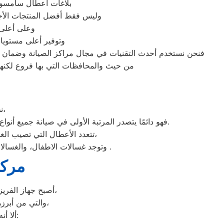
بلاغات اعطال سامسونج
وليس فقط أفضل المنتجات الأجه
وعلى أعلى 
وتوفير أعلى مستويات
فنحن نستخدم أحدث التقنيات في مجال مراكز الصيانة وضمان وص
من حيث والمحافظات التي بها فروع لكنها 
نظرًا لأن وكلاء سامسونج يدرك جيدًا ما يحتاجه العملاء بمحافظة القاهرة،
فهو دائمًا يتصدر المرتبة الأولى في صيانة جميع أنواع الغسالات الخاصة بماركة صيانه سامسونج القاهرة تحت أيدي أنسب القاهرة، مع مراعاة توفير أفضل خدمات الدعم الفنى.
تتعدد الأعطال التي تصيب الغسالات بمختلف فئات الصنع والنوع من غسالات اوتوماتيك، واخرى فوق اوتوماتيك، والنصف اتوماتيك،
وتوجد غسالات الاطفال، والغسالات العادية، ويتمتع مركز خدمة العملاء بوجود مهارة وخبرة عالية لافضل ارقام اعطال غسالات سامسونج .
مركز
أصبح جهاز الفريزر من ماركة سامسونج من الأجهزة الضرورية داخل كافة البيوت، وفقًا لمميزاته العديدة،
والتي من أبرزها حفظ الطعام لفترات طويلة، وتعدد موديلاته المختلفة، وبالرغم من مميزاته العديدة،
ألا أنه من المحتمل حدوث بعض الأعطال التي تتطلب الصيانة، ومن هذه الأعطال: