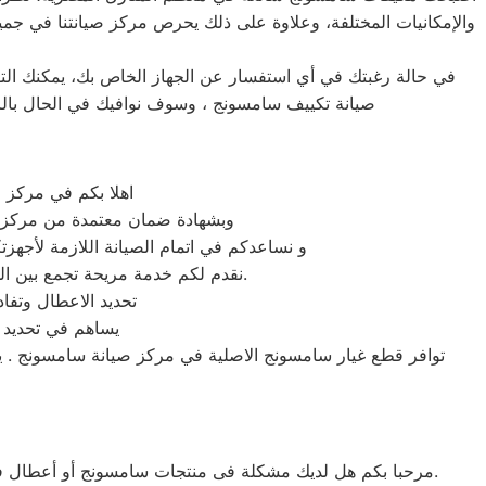
والإمكانيات المختلفة، وعلاوة على ذلك يحرص مركز صيانتنا في جمي
في حالة رغبتك في أي استفسار عن الجهاز الخاص بك، يمكنك التو
صيانة تكييف سامسونج ، وسوف نوافيك في الحال بالرد
اهلا بكم في مركز 
وبشهادة ضمان معتمدة من مركز صي
و نساعدكم في اتمام الصيانة اللازمة لأجهزت
نقدم لكم خدمة مريحة تجمع بين الجودة والسرعة والاسعار المحددة وضمان مابعد الاصلاح ونجنبكم التجارب السيئة التي تهدر الوقت والمال.
تحديد الاعطال وتفا
يساهم في تحديد ال
توافر قطع غيار سامسونج الاصلية في مركز صيانة سامسونج . يض
مرحبا بكم هل لديك مشكلة فى منتجات سامسونج أو أعطال في منتجات سامسونج التى تتطلب الدعم الفنى أو هل لديك سؤال؟ يمكننا المساعدة بسهولة لاننا أفضل خدمة عملاء صيانة فى مصر.