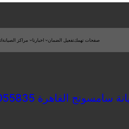
صفحات تهمك
تفعيل الضمان
اخبارنا
مراكز الصيانة
ات
سامسونج القاهرة 01093055835