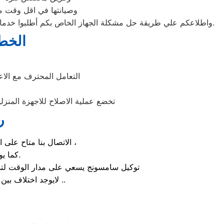
وصيانتها في اقل وقت مم
واطلاعكم علي طريقة حل مشكلة الجهاز الخاص بكم أطلبوا خدمات الصيانة لاجهزة وكلاء شركة سامسونج بالقاهرة اينما كنتم خلال وقت قياسي سوف يصل اليكم مهندسنا لمعاينة العطل وصيانة الجهاز.
الخط
التعامل المحترف مع ال
تخضع عملية الاصلاح للاجهزة المنزل
ر
الاتصال بنا متاح على الدوام من خلال رقم صيانة سامسونج الارضي او بالضغط علي ايقونة الهاتف ثم الاتصال ،
كما يوجد ايضاً ارقام تليفون سامسونج الموجودة بصفحة التواصل مع عملائنا.
توكيل سامسونج يسعي على مدار الوقت لتذل
لايوجد اختلاف بين مواعيد العمل بجميع الفروع المتواجد بالمدن والمحافظات نهدف دائماً لراحة عملائنا ..