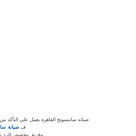
“تميز 
صيانه سامسونج القاهرة يعمل علي التأكد م
ف
صيانة سا
وفريق مخصص للرد علي كافة اسئلتكم علي مدار