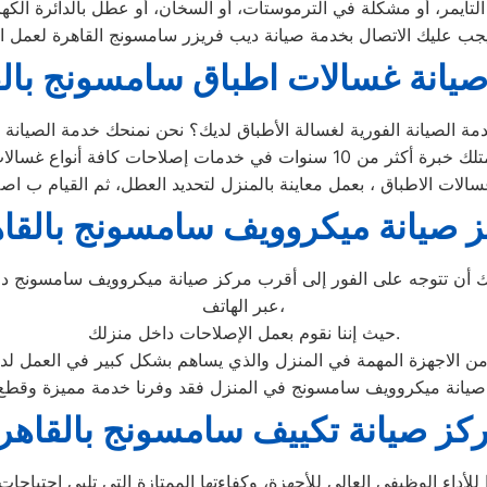
يانة غسالات اطباق سامسونج بال
 صيانة ميكروويف سامسونج بالقا
 تتوجه على الفور إلى أقرب مركز صيانة ميكروويف سامسونج داخل
عبر الهاتف،
حيث إننا نقوم بعمل الإصلاحات داخل منزلك.
 من الاجهزة المهمة في المنزل والذي يساهم بشكل كبير في العمل لد
كز صيانة تكييف سامسونج بالقاهر
ء الوظيفي العالي للأجهزة، وكفاءتها الممتازة التي تلبي احتياجات ا