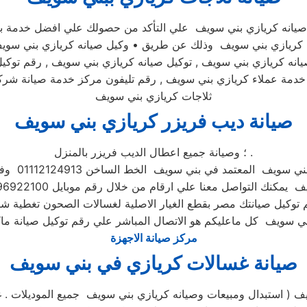
صيانه كريازي بني سويف علي التأكد من حصولك علي افضل خدمة بال
هزة كريازي بني سويف وذلك عن طريق • وكيل صيانه كريازي بني سويف 
انه كريازي بني سويف , توكيل صيانه كريازي بني سويف , رقم توكي
خدمة عملاء كريازي بني سويف , رقم تليفون مركز خدمة صيانة شر
ثلاجات كريازي بني سويف
صيانة ديب فريزر كريازي بني سويف
؛ وصيانة جميع اعطال الديب فريزر بالمنزل .
د في بني سويف الخط الساخن 01112124913 وفي حال انشغال الرقم المختصر
نا علي ارقام من خلال رقم موبايل 01096922100 فنحن دائما نسعد بتلقى اتصالاتكم
توكيل صيانتك مصر بقطع الغيار الاصلية لغسالات الصحون تغطية 
مركز صيانة الاجهزة
صيانة غسالات كريازي في بني سويف
 ( استبدال ومبيعات وصيانه كريازي بني سويف جميع الموديلات . 