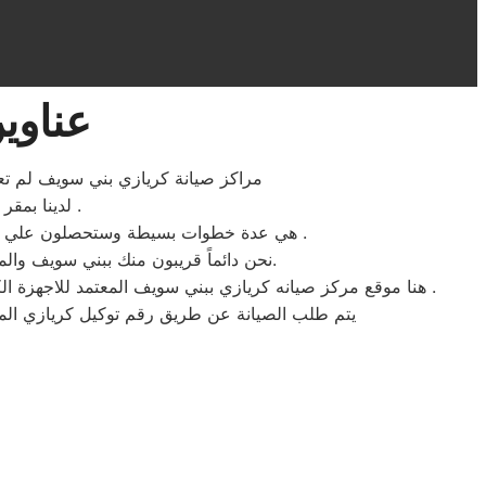
عناوي
مراكز صيانة كريازي بني سويف لم تعد 
لدينا بمقر مركز صيانه كريازي بني سويف ستجدون سهولة الخدمة لتواجد المكونات الاصلية .
هي عدة خطوات بسيطة وستحصلون علي افضل خدمات اصلاح الاجهزة الكهربائية المنزلية كريازي بحد اقصي اربعة وعشرون ساعة بجميع احياء بني سويف .
نحن دائماً قريبون منك ببني سويف والمناطق المحيطة، نحن بجانبك لتقديم الدعم الفني والمشورة وضمان إصلاح سريع، فقط ثق بنا وبكفائتنا المهنية.
هنا موقع مركز صيانه كريازي ببني سويف المعتمد للاجهزة الكهربائية المنزلية ، نبذل قصاري جهدنا ونضع جميع امكانيات مركز المساعدة والدعم الفني لخدمة عملاء شركة كريازي للصيانة دوما .
يتم طلب الصيانة عن طريق رقم توكيل كريازي الموحد 0235699066 أو الموقع الالكترونى او الارقام المبينة بالموقع . يتم خلال دقائق تسجيل الطلب وي