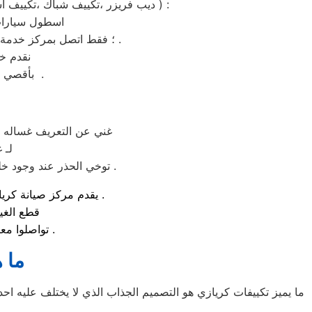
،ثلاجة ،مكنسة ،تكييف ، ،ميكروويف ،غسالة ملابس ،غسالة اطباق ،شاشة lcd ، شاشة led ، ديب فريزر ،تكييف شباك ،تكييف اسبليت ، دراير ) :
اسطول سيارات 
؛ فقط اتصل بمركز خدمة كريازي بني سويف ولمزيد من الاستفسارات كلمنا علي رقم توكيل كريازي بني سويف المختصر .
نقدم خد
بأقصي جهد ممكن وباسطة توكيل كريازي بني سويف– الخط الساخن 01210999852 .
غني عن التعريف غساله ا
لـ 
توخي الحذر عند وجود خلل بالجهاز او عطل و الاتصال بمركز الصيانة لضمان تقديم خدمة صيانة بها اعلي معايير السلامة .
يقدم مركز صيانة كريازي لـ غساله اطباق في مصر خدمات منزلية فورية بمصر و مصر و جميع المحافظات .
قطع الغي
تواصلوا معنا علي رقم مركز خدمة توكيل كريازي لـ غساله اطباق بمصر و المحافظات .
ما 
ما يميز تكييفات كريازي هو التصميم الجذاب الذي لا يختلف عليه اح