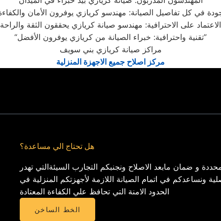
“المهندسون المدربون: صيانة كريازي بيد خبراء في الميدان”
“تقنية واحترافية: خبراء الصيانة من كريازي يوفرون الأفضل”
مراكز صيانة كريازي بني سويف
مركز اصلاح جميع الاجهزة المنزلية
هل تحتاج الي مساعدة؟
حددة و ضمان مابعد الاصلاح ونجنبكم التجارب السيئةالتي تهدر
لية ونساعدكم في اتمام الصيانة اللازمة لأجهزتكم المنزلية في
الحدود الامنة التي تحافظ علي الكفاءة المعتادة
الخط الساخن