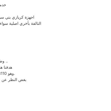
خدمة
اجهزة كريازي بني سوي
التالفة بأخري اصلية سواء 
وطوال أسبوع (15/7)، لاستقبال بلاغات الأعطال كريازي والشكاوى في مصر ..
هدفنا هو
، وهو 01154008110. نحن نؤدي صيانة لأي جهاز من جهزة كريازي في مصر بحضرتكم.
بغض النظر عن ا