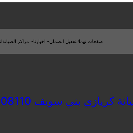
صفحات تهمك
تفعيل الضمان
اخبارنا
مراكز الصيانة
ات
 كريازي بني سويف 01154008110