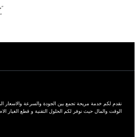
“جودة في كل تفاصيل الصيانة: مهندسو كريازي يوفرون الأمان والكفاءة”
“الاعتماد على الاحترافية: مهندسو صيانة كريازي يحققون الثقة والراحة”
نقدم لكم خدمة مريحة تجمع بين الجودة والسرعة والاسعار الم
الوقت والمال حيث نوفر لكم الحلول التقنية و قطع الغيار الاص