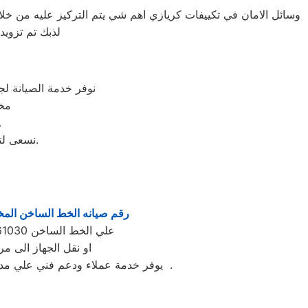
وسائل الامان في تكييفات كريازي اهم شي يتم التركيز عليه من خلا
لذبك تم تزوي
نوفر خدمة الصيانة ل
مخ
ولا يستلزم نقل الجهاز من المنزل ا
نسعى لتحقيق مستوى جديد من الإنجازات من خلال تحدي ومواجة طريقة تفكيرنا دائمًا.
رقم صيانه الخط الساخن الم
علي الخط الساخن 01220261030 يصلك مندوب من مركز صيانه كريازي بني سويف لتحديد العطل واصلاحه بالمنزل
او نقل الجهاز الى 
يوفر خدمة عملاء ودعم فني علي مدار الساعة وبتنسيق كامل بين عملاء كريازي بني سويف و مهندسينا في مختلف مناطق محافظة بني سويف .