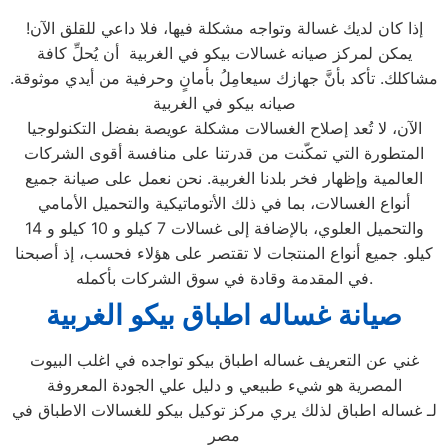
إذا كان لديك غسالة وتواجه مشكلة فيها، فلا داعي للقلق الآن!
يمكن لمركز صيانه غسالات بيكو في الغربية أن يُحلِّ كافة
مشاكلك. تأكد بأنَّ جهازك سيعامِلُ بأمانٍ وحرفية من أيدي موثوقة.
صيانه بيكو في الغربية
الآن، لا تُعد إصلاح الغسالات مشكلة عويصة بفضل التكنولوجيا
المتطورة التي تمكّنت من قدرتنا على منافسة أقوى الشركات
العالمية وإظهار فخر بلدنا الغربية. نحن نعمل على صيانة جميع
أنواع الغسالات، بما في ذلك الأتوماتيكية والتحميل الأمامي
والتحميل العلوي، بالإضافة إلى غسالات 7 كيلو و 10 كيلو و 14
كيلو. جميع أنواع المنتجات لا تقتصر على هؤلاء فحسب، إذ أصبحنا
في المقدمة وقادة في سوق الشركات بأكمله.
صيانة غساله اطباق بيكو الغربية
غني عن التعريف غساله اطباق بيكو تواجده في اغلب البيوت
المصرية هو شيء طبيعي و دليل علي الجودة المعروفة
لـ غساله اطباق لذلك يري مركز توكيل بيكو للغسالات الاطباق في
مصر