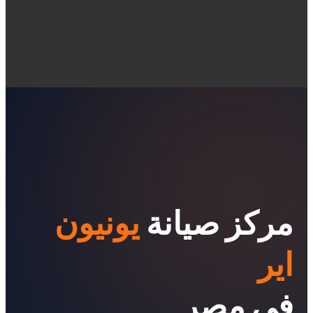
مركز صيانة
يونيون
اير
في مصر