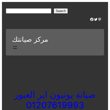
Skip
to
S
Search
content
e
Facebook
Twitter
Pinterest
a
r
c
مركز صيانتك
h
صيانة يونيون اير العبور
01207619993