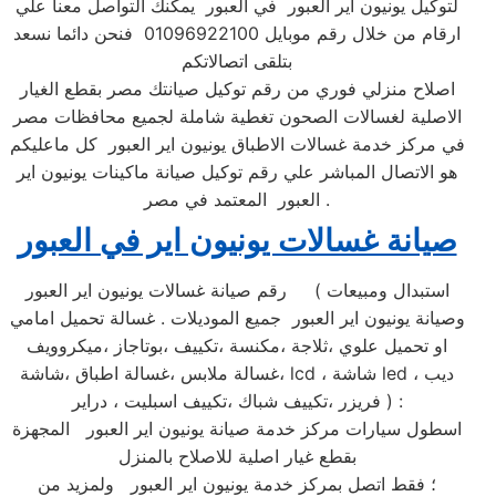
لتوكيل يونيون اير العبور في العبور يمكنك التواصل معنا علي
ارقام من خلال رقم موبايل 01096922100 فنحن دائما نسعد
بتلقى اتصالاتكم
اصلاح منزلي فوري من رقم توكيل صيانتك مصر بقطع الغيار
الاصلية لغسالات الصحون تغطية شاملة لجميع محافظات مصر
في مركز خدمة غسالات الاطباق يونيون اير العبور كل ماعليكم
هو الاتصال المباشر علي رقم توكيل صيانة ماكينات يونيون اير
العبور المعتمد في مصر .
صيانة غسالات يونيون اير في العبور
رقم صيانة غسالات يونيون اير العبور ( استبدال ومبيعات
وصيانة يونيون اير العبور جميع الموديلات . غسالة تحميل امامي
او تحميل علوي ،ثلاجة ،مكنسة ،تكييف ،بوتاجاز ،ميكروويف
،غسالة ملابس ،غسالة اطباق ،شاشة lcd ، شاشة led ، ديب
فريزر ،تكييف شباك ،تكييف اسبليت ، دراير ) :
اسطول سيارات مركز خدمة صيانة يونيون اير العبور المجهزة
بقطع غيار اصلية للاصلاح بالمنزل
؛ فقط اتصل بمركز خدمة يونيون اير العبور ولمزيد من