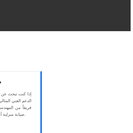
ص
إذا كنت تبحث عن 
الدعم الفني المثال
فريقاً من المهند
صيانة منزلية آمنة مع تركيب قطع غيار أصلية ومعتمدة لتعود أجهزتك للعمل بأعلى كفاءة تشغيلية وبأقل تكلفة ممكنة.