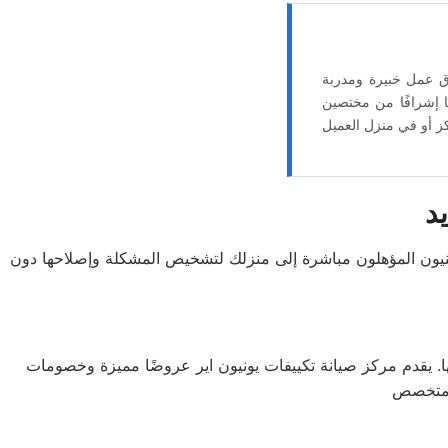
رق عمل خبيرة ومدربة
ًا إشرافًا من مختصين
د
ن 10 سنوات في إصلاح الأجهزة المنزلية. يتوجه الفنيون المؤهلون مباشرة إلى منزلك لتشخيص المشكلة وإصلاحها دون
عها. يقدم مركز صيانة تكييفات يونيون اير عروضًا مميزة وخصومات