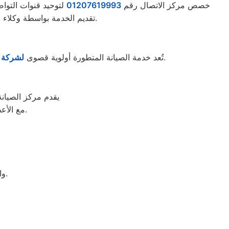
خصص مركز الاتصال رقم
01207619993
تقديم الخدمة بواسطة وكلاء مدربين محترفين ودودين يتحدثون بعدة لغات، ويحرصون دائمًا على تلبية احتياجات العملاء بشكل كامل.
في الشيخ زايد. تسعى الشركة جاهدة لتقديم حلول فعّالة تلبي جميع توقعات واحتياجات العملاء بكفاءة واحترافية.
تُعد خدمة الصيانة المتطورة أولوية قصوى
لشركة ي
يقدم مركز الصيان
مع الأعطال الحديثة وتقديم حلول سريعة للحفاظ على كفاءة الأجهزة لأطول فترة ممكنة.
والتعرف على أبرز الأسباب الشائعة للأعطال وطرق إصلاحها بشكل احترافي.