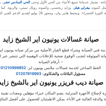
الحي السادس عشر
، ب
مثل كمبوند
بيفرلي هيلز
، وزايد ريجنسي، وكمبوند رويال سيتي، والربوة. كم
المتنقلة إلى منطقة الثورة الخضراء، ومحيط هايبر وان، ومحور 26
صيانة غسالات يونيون اير الشيخ زايد
فني الصيانة وشراء قطع الغيار الأصلية من مركز صيانة يونيون اير ا
أرقام الصيانة: –
الخط الساخن لخدمة غسالات ملابس يونيون اير:
01210999852
مسؤول البلاغات والشكاوى
:
01207619993
صيانة ديب فريزر يونيون اير بالشيخ زايد
ة لإصلاح الأجهزة المنزلية. يضم المكان خبراء مؤهلين ومعدات تقنية 