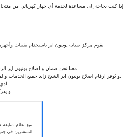
إذا كنت بحاجة إلى مساعدة لخدمة أي جهاز كهربائي من منتجات ي
تجربة موثوقة تحاف
يقوم مركز صيانة يونيون اير باستخدام تقنيات وأجهزة متطورة لتحديد الأجزاء التالفة بدقة واستبدالها فقط بقطع غيار أصلية. هذا النهج يساهم في تقليل التكاليف وتعزيز ثقة العملاء.
معنا نحن ضمان و اصلاح يونيون اير الرس
و يُوفر ارقام اصلاح يونيون اير الشيخ زايد جميع الخدمات والمميزات التي تُساهم في تحقيق راحة وأمان العملاء من خلال تخفيض أسعار تلك الخدمات والبُعد التام عن التكاليف المالية باهظة الثمن.
لدي مركز رقم اصلاح يونيون اير الشيخ زايد من هم علي درجة عاليه من المهارة.
و يدر
نتبع نظام متابعة
المنتشرين في جميع