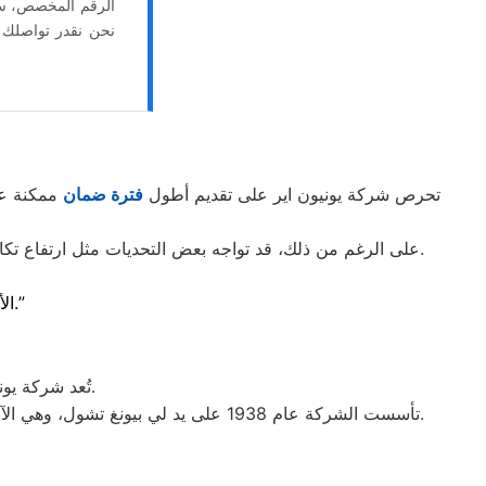
الرقم المخصص، سنق
نحن نقدر تواصلك م
تحرص شركة يونيون اير على تقديم أطول
فترة ضمان
ممكنة عل
على الرغم من ذلك، قد تواجه بعض التحديات مثل ارتفاع تكاليف الصيانة وقطع الغيار، انخفاض جودة التبريد في أوقات الصيف أحيانًا، بالإضافة إلى إمكانية حدوث تسريب طفيف في غاز الفريون.
بقطع غيار أصلية.”
ال
تُعد شركة يونيون اير إحدى المؤسسات البارزة التي تتخذ من سيؤول بكوريا الجنوبية مقرًا رئيسيًا لها.
تأسست الشركة عام 1938 على يد لي بيونغ تشول، وهي الآن جزء من مجموعة شركات متعددة الجنسيات تعمل تحت العلامة التجارية “يونيون اير”، وتضم العديد من الفروع والوحدات التابعة لها.