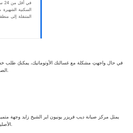
في أقل من 24 ساعة. تشمل خدماتنا جميع الأحياء من الحي الأول وحتى
السكنية الشهيرة 
في حال واجهتِ مشكلة مع غسالتك الأوتوماتيك، يمكنكِ طلب خدمة 
الصيانة الموثوقة لتجنب الوقوع ضحية للإعلانات الوهمية التي تنتشر عبر الإنترنت.
يمثل مركز صيانة ديب فريزر يونيون اير الشيخ زايد وجهة متميز
الأصلية والدقة العالية في الأداء، يمكن الاطمئنان للحصول على أفضل النتائج الممكنة.