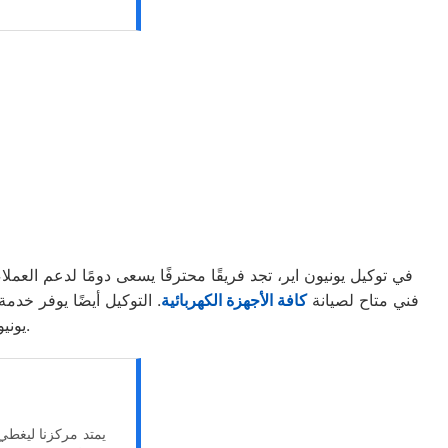
في توكيل يونيون اير، تجد فريقًا محترفًا يسعى دومًا لدعم العملا
فني متاح لصيانة
كافة الأجهزة الكهربائية
. التوكيل أيضًا يوفر خد
يونيون اير مدرب على أعلى مستوى ويوفر حلول الصيانة لماركات عالمية متنوعة.
يمتد مركزنا ليغطي 