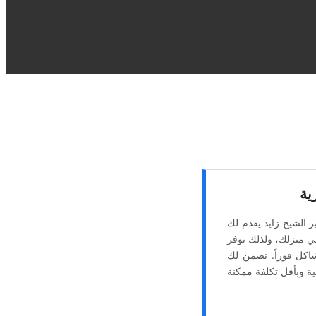
ية
ر الشيخ زايد يقدم لك
في منزلك، ولذلك نوفر
اكل فوراً. نضمن لك