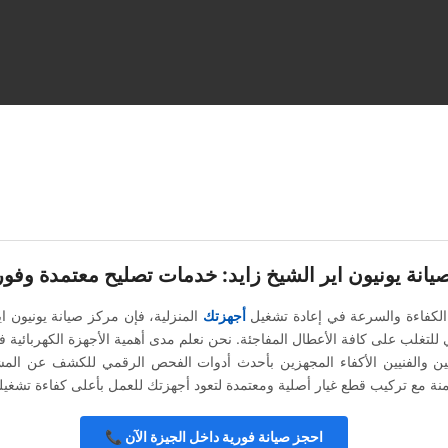
يانة يونيون اير الشيخ زايد: خدمات تصليح معتمدة وفور
الكفاءة والسرعة في إعادة تشغيل
أجهزتك
المنزلية، فإن مركز صيانة يونيون اي
ي للتغلب على كافة الأعطال المفاجئة. نحن نعلم مدى أهمية الأجهزة الكهربائية 
سين والفنيين الأكفاء المجهزين بأحدث أدوات الفحص الرقمي للكشف عن المش
📞 احجز صيانة فورية داخل الجيزة الآن