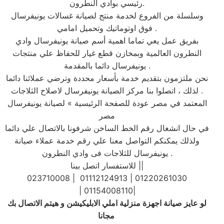
رئيسي بوادي النطرون.
وسلسلة من الفروع لخدمة منتج لصيانة غسالات يونيفرسال
فوق اوتوماتيك وتحميل امامي .
بفريق عمل يعي تماما اهمية أسم صيانة يونيفرسال وادي
النطرون العالمية وبمخازن قطع غيار للحفاظ علي منتجات
يونيفرسال دائما بالمقدمة .
نحن ملتزمون بتقديم خدمة بأسعار محددة وترضي عملائنا دائما
. لذلك ، اتصلوا بنا مركز الصيانة يونيفرسال لاصلاح الثلاجات
المعتمد في مصر عودة للصفحة الرئيسية » لصيانة يونيفرسال
مصر
في حال انشغال رقم الخط الساخن شرفونا بالاتصال علي دائما
ولذلك يمكنكم التواصل معنا علي رقم خدمة عملاء صيانة
يونيفرسال للثلاجات فى وادي النطرون .
للاستفسار اتصل بينا ||
023710008 | 01112124913 | 01220261030
| 01154008110|
لو عايز صيانة اجهزة منزلية املي الابليكيشن و هيتم الاتصال بك
‎
مجانا