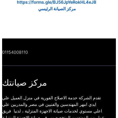
https://forms.gle/BJ56JpYeRokHL4eJ8
مركز الصيانة الرئيسي
01154008110
مركز صيانتك
تقدم الشركة خدمة الاصلاح الفورية في منزل العميل علي
ايدي امهر المهندسين والفنيين في مصر والمدربين علي
اعلي مستوي لخدمات صيانة الاجهزة المنزلية ، لدنيا فريق
عمل من المهندسن المتخصصين فى صيانة الاجهزة المنزلية