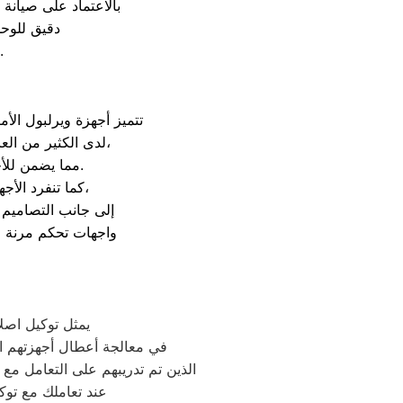
. بالاعتماد على صيا
دقيق للوحد
لتقليل استهلاك الطاقة الكهربائية ومنع تكرار الأعطال خلال فص
تتميز أجهزة ويرلبول الأمر
لدى الكثير من العائلات. ومن أبرز مميزات أجهزة ويرلبول هو الاعتماد على خامات تصنيع قوية ومقاومة للصدأ،
مما يضمن للأجهزة عمراً افتراضياً طويلاً وقدرة فائقة على تحمل ظروف التشغيل الشاقة والمستمرة.
كما تنفرد الأجهزة بتوفير تقنيات ذكية تسهم في تقليل استهلاك الطاقة الكهربائية والمياه بشكل ملحوظ،
إلى جانب التصاميم ا
واجهات تحكم مرنة وس
يمثل توكيل اصلا
في معالجة أعطال أجهزتهم الم
الذين تم تدريبهم على التعامل مع 
. عند تعاملك مع ت