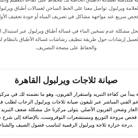
لامة ويرلبول. تواصل معنا على الخط الساخن لغسالات أطباق ويرلبو
حص سريع عند مواجهة مشاكل في تصريف المياه أو جودة تجفيف الأوا
بحل مشكلة عدم تسخين الماء في غسالة أطباق ويرلبول عبر استبدال ا
لعميل إرشادات حول طريقة تنظيف رشاشات غسالة الأطباق بانتظام لت
والحفاظ على مضخة التصريف.
صيانة ثلاجات ويرلبول القاهرة
 يبدأ من كفاءة التبريد واستقرار الفريون، وهو ما نضمنه لك في مركزن
عم الفني المباشر عبر تليفون صيانة ثلاجات ويرلبول الرحاب لطلب 
لغاز وشحن الفريون الأصلي. يتولى مركزنا حل مشكلة ضعف التبريد ف
فحص مروحة التوزيع ومستشعرات النوفروست، بالإضافة إلى شرح 
درجة حرارة ثلاجة ويرلبول الرقمية لتناسب فصول الصيف والشتاء.