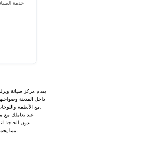
خدمة الصيان
يقدم مركز صيانة ويرلبو
داخل المدينة وضواحيها
مع الأنظمة واللوحات الرقمية الذكية وتكنولوجيا الحاسة السادسة لعلامة ويرلبول لإصلاح الأعطال بكفاءة متناهية.
عند تعاملك مع م
دون الحاجة لنقل جهازك من مكانه، مع تركيب قطع غيار أصلية ومعتمدة يصاحبها شهادة ضمان موثقة،
مما يحمي الغسالات، والثلاجات، والديب فريزر من تكرار الأعطال ويوفر لك الراحة التامة.