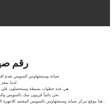
رقم صي
صيانة وستنجهاوس السويس نقدم افضل 
لدينا بمقر مركز صيانة وستنجهاوس السويس ستجدون سهولة الخدمة لتواجد المكونات الاصلية .
هي عدة خطوات بسيطة وستحصلون علي افضل خدمات اصلاح الاجهزة الكهربائية المنزلية وستنجهاوس بحد اقصي اربعة وعشرون ساعة بجميع احياء السويس .
نحن دائماً قريبون منك بالسويس والمناطق المحيطة، نحن بجانبك لتقديم الدعم الفني والمشورة وضمان إصلاح سريع، فقط ثق بنا وبكفائتنا المهنية.
هنا موقع مركز صيانه وستنجهاوس بالسويس المعتمد للاجهزة الكهربائية المنزلية ، نبذل قصاري جهدنا ونضع جميع امكانيات مركز المساعدة والدعم الفني لخدمة عملاء شركة وستنجهاوس للصيانة دوما .