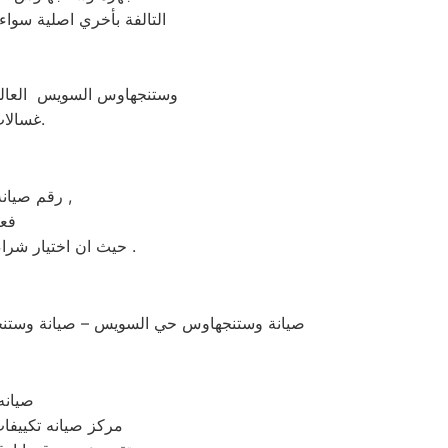
التالفة بأخري اصلية سواء
وستنجهاوس السويس العالمي
غسالات وستنجهاوس السويس من مركز الخدمة المعتمد رقم تليفون 01010916814.
رقم صيانة وستنجهاوس الساخن بالسويس عامل التكلفة من اهم عوامل نجاح عملية الاصلاح ,
فعن
حيث ان اختيار شراء جهاز جديد بضمان لمدة خمس سنوات علي الاقل و بيع الجهاز القديم يكون هو الاختيار الأمثل .
صيانة وستنجهاوس حي السويس – صيانة وستنج
صيانه
| مركز صيانه تكي