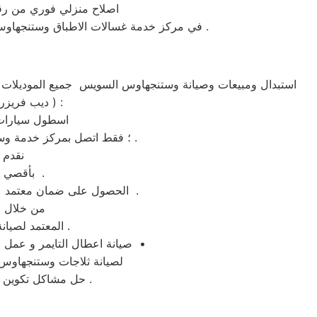
اصلاح منزلي فوري من رق
في مركز خدمة غسالات الاطباق وستنجهاوس السويس كل ماعليكم هو الاتصال المباشر علي رقم توكيل صيانة ماكينات وستنجهاوس السويس المعتمد في مصر .
ملابس ،غسالة اطباق ،شاشة lcd ، شاشة led ، ديب فريزر ،تكييف شباك ،تكييف اسبليت ، دراير ) :
اسطول سيارات 
؛ فقط اتصل بمركز خدمة وستنجهاوس السويس ولمزيد من الاستفسارات كلمنا علي رقم توكيل وستنجهاوس السويس المختصر .
نقدم 
بأقصي جهد ممكن وباسطة توكيل وستنجهاوس السويس– الخط الساخن 01210999852 .
الحصول على ضمان معتمد علي رقم الخط الساخن من خلال تواصلكم مع الرقم المختصر لصيانة وستنجهاوس السويس بالسويس .
من خلال ا
المعتمد لصيانة ثلاجات وستنجهاوس فى السويس وغيرها من المحافظات و الموقع الرسمي في مصر .
صيانة اعطال التايمر و عمل الاصلاحات اللازمة للدائرة الكهربائية و تصليح غسالات وستنجهاوس السويس فورا وبالمنزل فى السويس •
لصيانة ثلاجات وستنجهاوس ا
حل مشاكل تكوين الثلج ؛ تركيب موتور الثلاجة ؛ شحن الفريون ؛ تغيير الثرموستات ؛ تغيير مجموعة النوفروست .