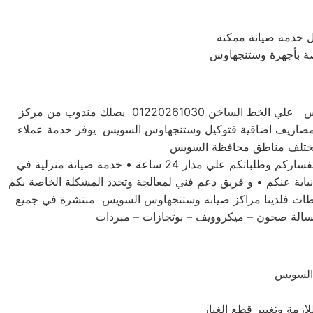
 خدمة صيانة ممكنة
اصة بأجهزة وستنجهاوس
للحفاظ علي جهازك وستنجهاوس السويس فضلاً اتصل بخدمة صيانة اعطال وستنجهاوس السويس علي الخط الساخن 01220261030 يصلك مندوب من مركز
 مصاريف اضافية فتوكيل وستنجهاوس السويس يوفر خدمة عملاء
توكيل صيانه وستنجهاوس السويس لديه تعاقد مع جميع وكلاء الاجهزة الكهربية والالكترونية في مصر • فريق مخصص للرد علي استفساركم وطلباتكم علي مدار 24 ساعة • خدمة صيانة منزلية في
نيابة عنكم • و فريق دعم فني لمعالجة وتحدد المشكلة الخاصة بكم
فظات فلدينا مراكز صيانه وستنجهاوس السويس منتشرة في جميع
غسالة صحون – ميكروويف – بوتجازات – مبردات
السويس
زمة وتغيير قطع الغيار