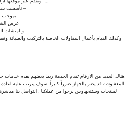
وتقدم عبر موقعها ارقام مراكز الصيانة,خدمة العملاء رقم صيانه وستنجهاوس السويس ؛ تليفون وستنجهاوس السويس …
تأسست شركة ” وستنجهاوس السويس ” شركة مساهمة مصرية – وفقا لأحكام قوانين الاستثمار –
بموجب القرار رقم 125 لسنة 1976 الصادر من وزارة الاقتصاد والدولة للتعاون الاقتصادي.
غرض الشرك
والمنشآت الص
وكذلك القيام بأعمال المقاولات الخاصة بالتركيب والصيانة وقط
هناك العديد من الارقام تقدم الخدمة ربما بعضهم يقدم خدمات ج
المغشوشة قد يضر بالجهاز ضرراً كبيراً. سوف يترتب عليه اعادة
لمنتجات وستنجهاوس نرجوا من عملائنا . التواصل بنا مباشرة