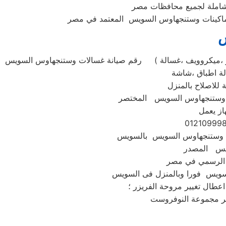
 شاملة لجميع محافظات مصر
س
رقم صيانة غسالات وستنجهاوس السويس ( استبدال ومبيعات وصيانة وستنجهاوس السويس جميع الموديلات . غسالة تحميل امامي او تحميل علوي ،ثلاجة ،مكنسة ،تكييف ،بوتاجاز ،ميكروويف ،غسالة
لاصلاح بالمنزل
از يعمل
ويس المصدر
عطال تغيير مروحة الفريزر ؛