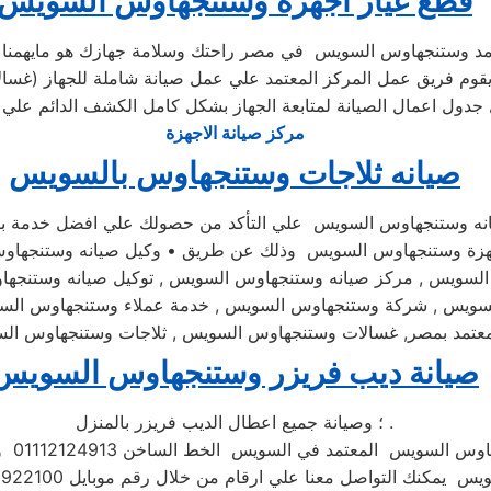
قطع غيار اجهزة وستنجهاوس السويس
تمد وستنجهاوس السويس في مصر راحتك وسلامة جهازك هو مايهمنا ت
 فريق عمل المركز المعتمد علي عمل صيانة شاملة للجهاز (غسالات
مركز صيانة الاجهزة
صيانه ثلاجات وستنجهاوس بالسويس
نه وستنجهاوس السويس علي التأكد من حصولك علي افضل خدمة بال
 بأجهزة وستنجهاوس السويس وذلك عن طريق • وكيل صيانه وستنجهاوس ا
لسويس , مركز صيانه وستنجهاوس السويس , توكيل صيانه وستنجها
لسويس , شركة وستنجهاوس السويس , خدمة عملاء وستنجهاوس الس
عتمد بمصر, غسالات وستنجهاوس السويس , ثلاجات وستنجهاوس ال
صيانة ديب فريزر وستنجهاوس السويس
؛ وصيانة جميع اعطال الديب فريزر بالمنزل .
عتمد في السويس الخط الساخن 01112124913 وفي حال انشغال الرقم المختصر
عنا علي ارقام من خلال رقم موبايل 01096922100 فنحن دائما نسعد بتلقى اتصالاتكم