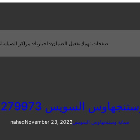
صفحات تهمك
تفعيل الضمان
اخبارنا
مراكز الصيانة
ات
نجهاوس السويس 01092279973
صيانة وستنجهاوس السويس
November 23, 2023
nahed