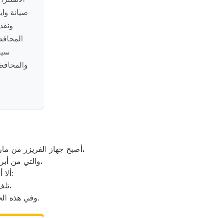
صيانة واي
ونقد
المحافظ
سير
والمحافظا
أصبح جهاز الفريزر من ماركة وايت ويل من الأجهزة الضرورية داخل كافة البيوت، وفقًا لمميزات ديب فريزر وايت ويل العديدة،
والتي من أبرزها حفظ الطعام لفترات طويلة، وتعدد موديلاته المختلفة، وبالرغم من مميزاته العديدة،
ألا أنه من المحتمل حدوث بعض الأعطال التي تتطلب الصيانة، ومن هذه الأعطال:
تلف التايمر، أو مشكلة في الترموستات، أو السخان، أو عطل بالدائرة الكهربائية،
وفي هذه الحالة يجب عليك الاتصال بخدمة ديب فريزر وايت ويل القاهرة لعمل الإصلاحات اللازمة.