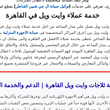
رى، تعرفي على خدمات
[
توكيل صيانة ال جي شبين القناطر
]
خدمة عملاء وايت ويل في القاهرة
وايت ويل يعمل على مدار الساعه من اجل خدمة عملاء وايت ويل في 
 وايت ويل من اعرق المراكز المتخصصة فى
صيانة الاجهزة المنزلية
بم
خط الساخن تحظى بخدمة عملاء الافضل في القاهرة والتى يمكنك ان 
لى مدار الساعه من خلال الرقم المختصر ولتسجيل بياناتك والاتفاق عل
ايت ويل القاهرة الموحد فهو الضمانة الحقيقية للوصول بلاغات اعطال
وايت ويل المعتمد عبر الموقع الرسمي لمعرفة عناوين واماكن وارقا
 واماكن المعارض والمبيعات والاسعار عبر فروعنا المنتشرة بجميع انح
ة ثلاجات وايت ويل القاهرة | الدعم والخدمة ال
ات وايت ويل هي أهم الأجهزة الكهربائية التي توفرها الشركة وأكثرها مبيع
 الأخرى، لأنها قوية جداً في عمليات التبريد وتتضمن بعض التقنيات المتم
، لأن مثل هذه الإمكانيات المرتفعة لا يمكن أن تتوافر أبداً بسعر كهذا ال