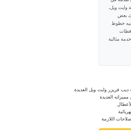
ة وايت ويل،
اك بعض
وجيه خطوط
افظات
خدمة مثالية