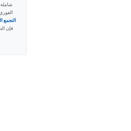
شاملة 
الفوري 
التجمع ا
فإن الد