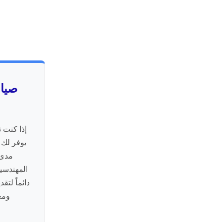
صيان
إذا كنت 
يوفر لك 
مدى 
دائماً لت
ومع