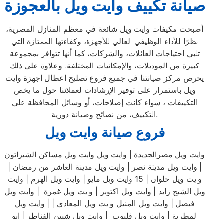
صيانة تكييف وايت ويل بالعجوزة
أصبحت مكيفات وايت ويل شائعة في معظم المنازل المصرية،
نظرًا للأداء الوظيفي العالي للأجهزة، وكفاءتها الممتازة التي
تلبي احتياجات العائلات، والشركات، كما أنها تتوافر بمجموعة
كبيرة من الموديلات، والإمكانيات المختلفة، وعلاوة على ذلك
يحرص مركز صيانتنا في جميع فروع تصليح اعطال اجهزة وايت
ويل باستمرار على توفير الإرشادات لعملائنا حول ما يخص
التكييفات ، سواء كانت إصلاحات، أو وسائل المحافظة على
التكييف، من نصائح وصيانة دورية.
فروع صيانة وايت ويل
وايت ويل مصرالجديدة | وايت ويل وايت ويل مساكن الشيراتون
| وايت ويل مديتة نصر | وايت ويل مدينة العاشر من رمضان |
وايت ويل حلوان | 15 وايت ويل مايو | وايت ويل الهرم | وايت
ويل الشيخ زايد | وايت ويل اكتوبر | وايت ويل غمرة | وايت ويل
فيصل | وايت ويل المنيل وايت ويل المعادي | | وايت ويل
المطرية | وايت ويل قليوب | وايت ويل شبين القناطر | ابو