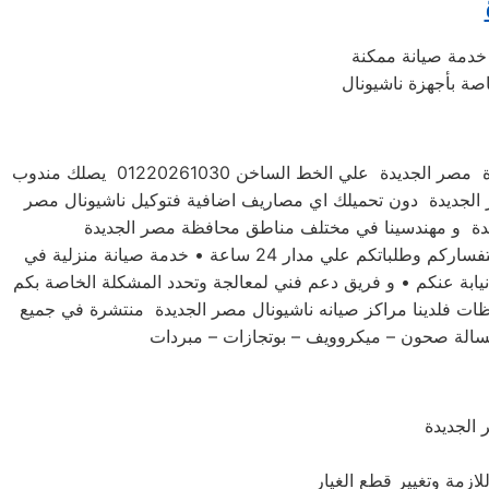
خدمة صيانة ممكنة
اصة بأجهزة ناشيونال
للحفاظ علي جهازك ناشيونال مصر الجديدة فضلاً اتصل بخدمة صيانة اعطال ناشيونال مصر الجديدة مصر الجديدة علي الخط الساخن 01220261030 يصلك مندوب
ر الجديدة دون تحميلك اي مصاريف اضافية فتوكيل ناشيونال مصر
توكيل صيانه ناشيونال مصر الجديدة لديه تعاقد مع جميع وكلاء الاجهزة الكهربية والالكترونية في مصر • فريق مخصص للرد علي استفساركم وطلباتكم علي مدار 24 ساعة • خدمة صيانة منزلية في
نيابة عنكم • و فريق دعم فني لمعالجة وتحدد المشكلة الخاصة بكم
ظات فلدينا مراكز صيانه ناشيونال مصر الجديدة منتشرة في جميع
غسالة صحون – ميكروويف – بوتجازات – مبردات
الجديدة
ازمة وتغيير قطع الغيار