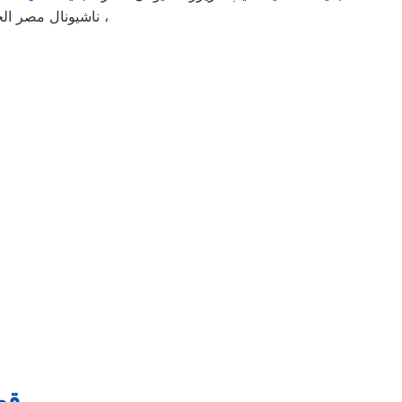
ناشيونال مصر الجديدة الخاص بك ناتيك فوراً مهما كان مكانك في محيط جمهورية مصر العربية صيانه فورية ،
قط