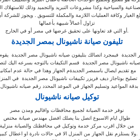
ناعية والسياحية وكذا مشروعات التبريد والتجميد وذلك للاستهلاك ا
ع الغيار وكافة العمليات اللازمة والمكملة للتسويق . ويجوز للشركة 
تزاول أعمالاً شبيهة بأعمالها
أو التي قد تعاونها على تحقيق غرضها في مصر أو في الخارج.
تليفون صيانة ناشيونال بمصر الجديدة
ر الجديدة فبمجرد اتصالك بتليفون صيانه ناشيونال مصر الجديدة ي
صيانه ناشيونال مصر الجديدة قسم التكيفات بالتوجه بسرعه اليك لتص
مع تقديم ايصال باسمصر الجديدةم الجهاز وهذا في حالة عدم امكاني
تصليح بوتاجاز ديف فريزر تكييفات ناشيونال مصر الجديدة في المنز
م بدقة المواعيد وتسليم الجهاز في الموعد المحدد رقم صيانه ناشيونال
توكيل صيانه ناشيونال
نوفر خدمة الصيانة لجميع محافظات واقاليم ومدن مصر
طوال ايام الاسبوع اتصل بنا يصلك افضل مهندس صيانة مختص
من خلال اقرب مركز خدمة وتوكيل في محافظتك والصيانة منزلية
ولا يستلزم نقل الجهاز من المنزل الا في حالات نادرة او اعطال كبيرة.