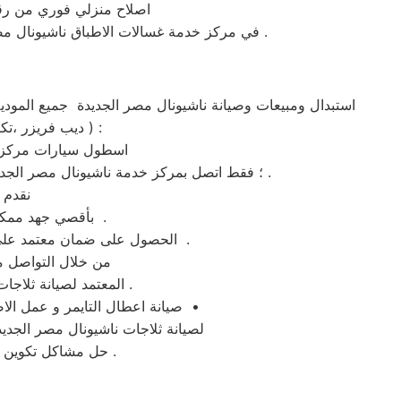
اصلاح منزلي فوري من رق
في مركز خدمة غسالات الاطباق ناشيونال مصر الجديدة كل ماعليكم هو الاتصال المباشر علي رقم توكيل صيانة ماكينات ناشيونال مصر الجديدة المعتمد في مصر .
،غسالة ملابس ،غسالة اطباق ،شاشة lcd ، شاشة led ، ديب فريزر ،تكييف شباك ،تكييف اسبليت ، دراير ) :
اسطول سيارات مركز خد
؛ فقط اتصل بمركز خدمة ناشيونال مصر الجديدة مصر الجديدة ولمزيد من الاستفسارات كلمنا علي رقم توكيل ناشيونال مصر الجديدة فرع مصر الجديدة المختصر .
نقدم 
بأقصي جهد ممكن وباسطة توكيل ناشيونال مصر الجديدة بمصر الجديدة – الخط الساخن 01210999852 .
الحصول على ضمان معتمد علي رقم الخط الساخن من خلال تواصلكم مع الرقم المختصر لصيانة ناشيونال مصر الجديدة بمصر الجديدة .
من خلال التواصل م
المعتمد لصيانة ثلاجات ناشيونال مصر الجديدة فى مصر الجديدة وغيرها من المحافظات و الموقع الرسمي في مصر .
صيانة اعطال التايمر و عمل الاصلاحات اللازمة للدائرة الكهربائية و تصليح غسالات ناشيونال مصر الجديدة فورا وبالمنزل فى مصر الجديدة •
لصيانة ثلاجات ناشيونال مصر الجديد
حل مشاكل تكوين الثلج ؛ تركيب موتور الثلاجة ؛ شحن الفريون ؛ تغيير الثرموستات ؛ تغيير مجموعة النوفروست .