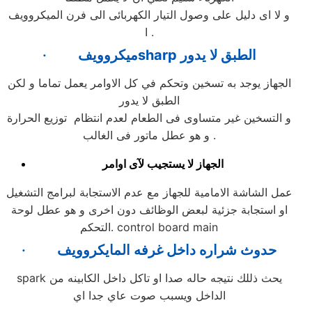
و لا اى دليل على وصول التيار الكهربائى الى فرن الميكروويف
ا .
الطبق لا يدور
sharp
ميكروويف
·
الجهاز يوجد به تسخين وتحكم في كل الاوامر يعمل تماما و لكن
الطبق لا يدور
و التسخين غير متساوى فى الطعام لعدم انتظام توزيع الحرارة
و هو عطل ماتور فى الغالب .
الجهاز لا يستجيب لآى اوامر
عمل الشاشة الامامية للجهاز مع عدم الاستجابة لبرامج التشغيل
او استجابة جزئية لبعض الوظائف دون اخرى و هو عطل لوحة
التحكم. control board main
حدوث شراره داخل غرفه المايكروويف
·
spark يحث ذللك نتيجه حاله صدا او تاكل داخل الكابينه من
الداخل ويسبب صوت عاي جدا اي