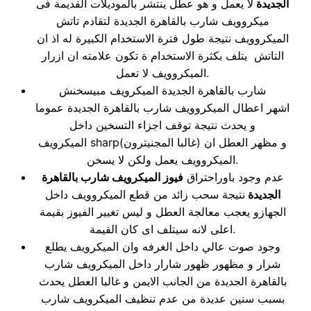
الجديدة
لا يعمل و هو عطل ينتشر بالموديلات القديمة فى
ميكروويف شارب بالقاهرة الجديدة لتقادم تاتش
الميكروويف نتيجة طول فترة الاستخدام الكبيرة له اذ ان
التاتش يتلف بكثرة الاستخدام ة تكون علامته ان ازرار
الميكروويف لا تعمل.
شارب بالقاهرة الجديدة الميكرويف مبيسخنش
اشهر اعطال الميكروويف شارب بالقاهرة الجديدة عموما
و يحدث نتيجة توقف اجزاء التسخين داخل
الميكرويف sharp(غالبا المجنيترون) و مظهر العطل ان
الميكروويف يعمل ولكن لا يسخن.
عدم وجود باوراحتراق
فيوز الميكرويف شارب بالقاهرة
الجديدة
نتيجة سحب زائد من قطع الميكروويف داخل
الجهازو يعجب معالجة العطل و ليس تغيير الفيوز بقيمة
اعلى لانه سيتلف اى كان القيمة.
وجود صوت عالي داخل الغرفه وان الميكرويف يطلع
شرار و مظهور ظهور شارار داخل الميكرويف شارب
بالقاهرة الجديدة من الجانب الايمن و غالبا العطل يحدث
بسبب سنين عديدة من عدم تنظيف الميكرويف شارب