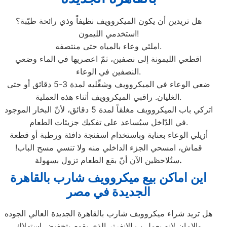
هل تريدين أن يكون الميكروويف نظيفاً وذي رائحة طيّبة؟
استخدمي الليمون!
املئي وعاء بالمياه حتى منتصفه.
اقطعي الليمونة إلى نصفين، ثمّ اعصريها في الماء وضعي
النصفين في الوعاء.
ضعي الوعاء في الميكروويف وشغِّليه لمدة 3-5 دقائق أو حتى
الغليان. راقبي الميكروويف أثناء هذه العملية.
اتركي باب الميكروويف مغلقاً لمدة 5 دقائق، لأنّ البخار الموجود
في الدّاخل سيُساعد على تفكيك جزيئات الطعام.
أزيلي الوعاء بعناية وباستخدام اسفنجة دافئة ورطبة أو قطعة
قماش، امسحي الجزء الداخلي منه ولا تنسي مسح الباب!
.
ستُلاحظين الآن أنّ بقع الطعام تزول بسهولة
اين اماكن بيع ميكروويف شارب
بالقاهرة
الجديدة
في مصر
هل تريد شراء ميكروويف شارب بالقاهرة الجديدة العالي الجوده
والامان لانه يعمل ب الانفرتر الذي يقوم بتخفيض استهلاك