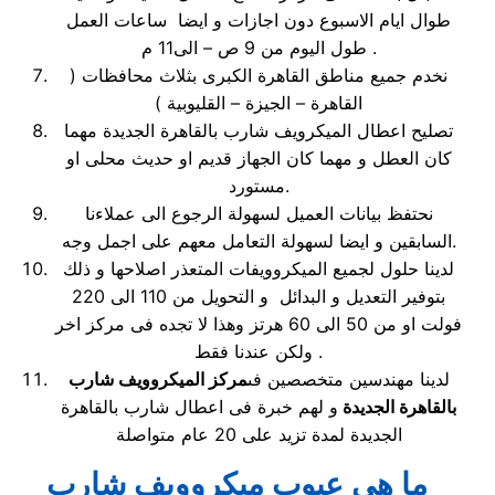
طوال ايام الاسبوع دون اجازات و ايضا ساعات العمل
طول اليوم من 9 ص – الى11 م .
نخدم جميع مناطق القاهرة الكبرى بثلاث محافظات (
القاهرة – الجيزة – القليوبية )
تصليح اعطال الميكرويف شارب بالقاهرة الجديدة مهما
كان العطل و مهما كان الجهاز قديم او حديث محلى او
مستورد.
نحتفظ بيانات العميل لسهولة الرجوع الى عملاءنا
السابقين و ايضا لسهولة التعامل معهم على اجمل وجه.
لدينا حلول لجميع الميكروويفات المتعذر اصلاحها و ذلك
بتوفير التعديل و البدائل و التحويل من 110 الى 220
فولت او من 50 الى 60 هرتز وهذا لا تجده فى مركز اخر
ولكن عندنا فقط .
لدينا مهندسين متخصصين فى
مركز الميكروويف شارب
بالقاهرة الجديدة
و لهم خبرة فى اعطال شارب بالقاهرة
الجديدة لمدة تزيد على 20 عام متواصلة
ما هي عيوب ميكروويف شارب