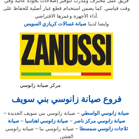
فريق عمل محترف ومدرب لتوفير إصلاحات بجودة عالية وفي
وقت قياسي. كما يضمن استخدام قطع غيار أصلية للحفاظ على
أداء الأجهزة وعمرها الافتراضي.
وايضا لدينا
صيانة غسالات كريازي السويس
مركز صيانة زانوسي
فروع صيانة زانوسي بني سويف
صيانة زانوسي الواسطي
– صيانة زانوسي بني سويف الجديدة –
صيانة زانوسي مركز ناصر
–
صيانة زانوسي اهناسيا
–
صيانة
ثلاجات زانوسي سمسطا
– صيانة زانوسي ببا – صيانة زانوسي
الفشن