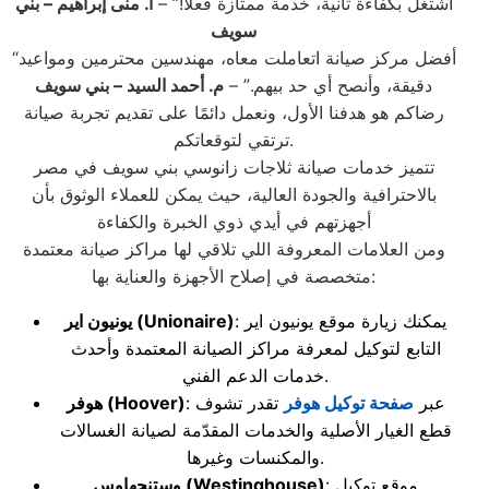
اشتغل بكفاءة تانية، خدمة ممتازة فعلًا!” –
أ. منى إبراهيم
– بني
سويف
“أفضل مركز صيانة اتعاملت معاه، مهندسين محترمين ومواعيد
دقيقة، وأنصح أي حد بيهم.” –
م. أحمد السيد
– بني سويف
رضاكم هو هدفنا الأول، ونعمل دائمًا على تقديم تجربة صيانة
ترتقي لتوقعاتكم.
تتميز خدمات صيانة ثلاجات زانوسي بني سويف في مصر
بالاحترافية والجودة العالية، حيث يمكن للعملاء الوثوق بأن
أجهزتهم في أيدي ذوي الخبرة والكفاءة
ومن العلامات المعروفة اللي تلاقي لها مراكز صيانة معتمدة
متخصصة في إصلاح الأجهزة والعناية بها:
: يمكنك زيارة موقع يونيون اير
(Unionaire)
يونيون اير
التابع لتوكيل لمعرفة مراكز الصيانة المعتمدة وأحدث
خدمات الدعم الفني.
: عبر
صفحة توكيل هوفر
تقدر تشوف
(Hoover)
هوفر
قطع الغيار الأصلية والخدمات المقدّمة لصيانة الغسالات
والمكنسات وغيرها.
: موقع توكيل
(Westinghouse)
وستنجهاوس