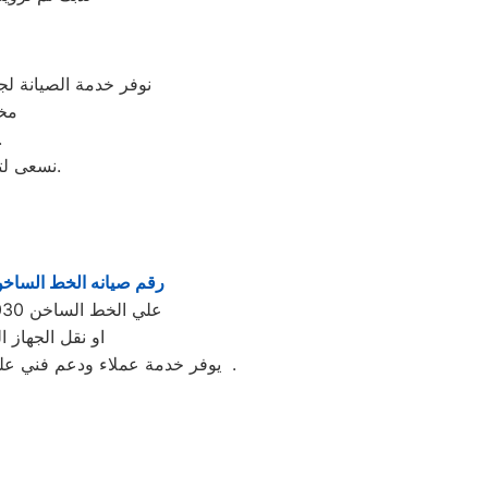
نوفر خدمة الصيانة ل
مخ
ولا يستلزم نقل الجهاز من المنزل ا
نسعى لتحقيق مستوى جديد من الإنجازات من خلال تحدي ومواجة طريقة تفكيرنا دائمًا.
رقم صيانه الخط الساخ
علي الخط الساخن 01220261030 يصلك مندوب من مركز صيانه توشيبا بلبيس لتحديد العطل واصلاحه بالمنزل
او نقل الجهاز 
يوفر خدمة عملاء ودعم فني علي مدار الساعة وبتنسيق كامل بين عملاء توشيبا بلبيس و مهندسينا في مختلف مناطق محافظة بلبيس .