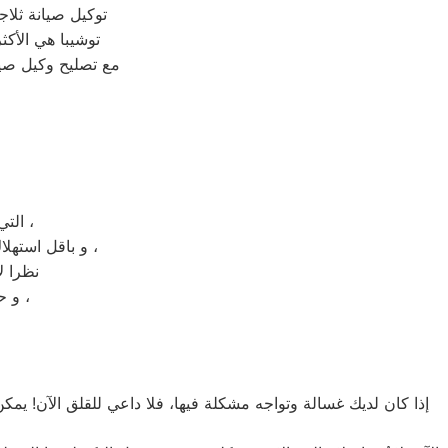
توكيل صيانة ثلا
توشيبا هي الأكثر
مع تصليح وكيل صيان
التي ستضمن لكم الحصول علي طعام صحي و طازج مهما امتدت فترة تخزينه ،
و باقل استهلاك للكهرباء ؛ كما انكم تستطيعوا تخزين ما شئتم من الاطعمة بالجهاز بدون اي صعوبة ،
نظرا ل
و حتي تتضح لكم الصورة و تتعرفوا علي ديب فريزر توشيبا 6 درج بشكل اكبر ،
إذا كان لديك غسالة وتواجه مشكلة فيها، فلا داعي للقلق الآن! يمكن