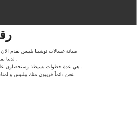
رقم
صيانة غسالات توشيبا بلبيس نقدم الان 
لدينا بمقر مركز صيانه توشيبا بلبيس ستجدون سهولة الخدمة لتواجد المكونات الاصلية .
هي عدة خطوات بسيطة وستحصلون علي افضل خدمات اصلاح الاجهزة الكهربائية المنزلية توشيبا بحد اقصي اربعة وعشرون ساعة بجميع احياء بلبيس .
نحن دائماً قريبون منك ببلبيس والمناطق المحيطة، نحن بجانبك لتقديم الدعم الفني والمشورة وضمان إصلاح سريع، فقط ثق بنا وبكفائتنا المهنية.