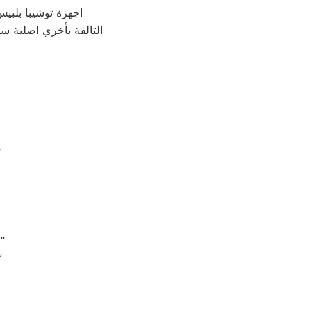
اجهزة توشيبا بلبي
التالفة بأخري اصلية سو
فنح
“جودة في كل تفاصيل الصيانة: مهندسو توشيبا يوفرون الأمان والكفاءة”
“الاعتماد على الاحترافية: مه