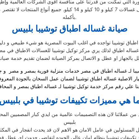
ورة التي تمكّنت من قدرتنا على منافسة أقوى الشركات العالمية وإظها
في ذلك الأتوماتيكية والتحميل الأمامي والتحميل العلوي، بالإضافة إلى 
بأكمله.
صيانة غساله اطباق توشيبا بلبيس
طباق توشيبا تواجده في اغلب البيوت المصرية هو شيء طبيعي و دلي
 غساله اطباق لذلك يري مركز توكيل توشيبا للغسالات الاطباق في مص
ار الاصلية غساله اطباق توشيبا لضمان عمل السخان بالجودة المعروف
ا هي مميزات تكييفات توشيبا في بلبيس
د من عملائنا لان هذه التصميمات عالمية من ايدي كبار المصميين الم
بلبيس
ل المسئولين في عامل الامان هو الاهم لان قد يحدث انفجار في المكث
د تكييفات توشيبا بنظام امان عالي الجوده لتفاضي حدوث اي عطل 