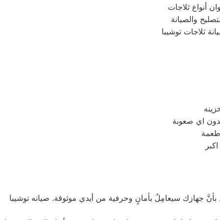
ن أنواع ثلاجات
لتصليح والصيانة
انة ثلاجات توشيبا
اطعمة
أنَّ جهازك سيعامِلُ بأمانٍ وحرفية من أيدي موثوقة. صيانه توشيبا