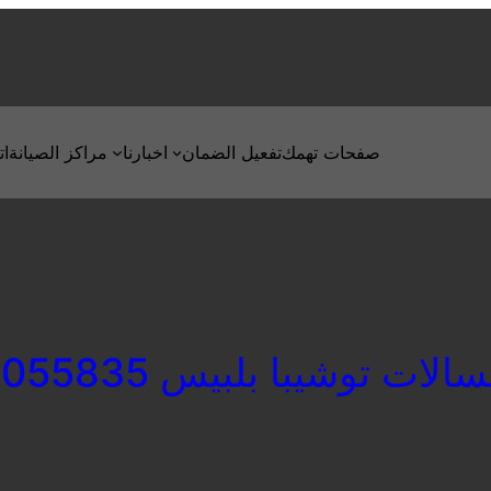
صفحات تهمك
تفعيل الضمان
اخبارنا
مراكز الصيانة
ات
ات توشيبا بلبيس 01093055835