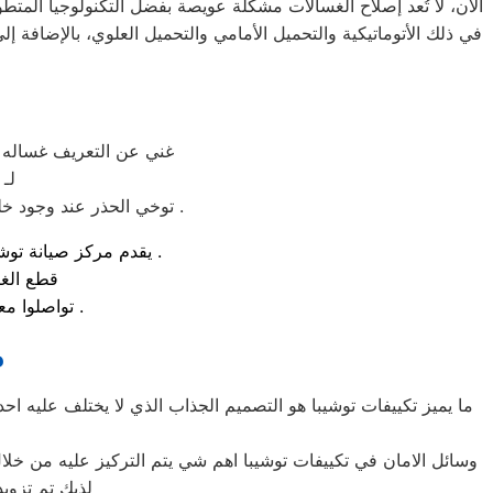
الآن، لا تُعد إصلاح الغسالات مشكلة عويصة بفضل التكنولوجيا المتط
غني عن التعريف غساله ا
لـ
توخي الحذر عند وجود خلل بالجهاز او عطل و الاتصال بمركز الصيانة لضمان تقديم خدمة صيانة بها اعلي معايير السلامة .
يقدم مركز صيانة توشيبا لـ غساله اطباق في مصر خدمات منزلية فورية بمصر و مصر و جميع المحافظات .
قطع الغي
تواصلوا معنا علي رقم مركز خدمة توكيل توشيبا لـ غساله اطباق بمصر و المحافظات .
م
ما يميز تكييفات توشيبا هو التصميم الجذاب الذي لا يختلف عليه اح
وسائل الامان في تكييفات توشيبا اهم شي يتم التركيز عليه من خلا
لذبك تم تزوي