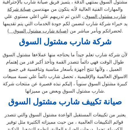
مشتول السوق بمنتهي الدقة ، يتميز فريق صيانة شارب بالإحترافية
والمهارات الفنية العالية لأنه يتكون من مهندسين
صيانة شركة
شارب مشتول السوق
، الذين تم تدريبهم علي اعلي مستوي علي
يد خبراء شركة شارب لنضمن لكم جودة الخدمات التي يتم تقديمها
).
لحضراتكم وبأمر مباشر من (
صيانة شارب مشتول السوق
شركة شارب مشتول السوق
لأن شركة شارب تعلم جيداً ما يحتاجه منها عملاءها مشتول السوق
طوال الوقت فهي دائماً تتصدر القمة وتأخذ أكبر قدر من إهتمام
العميل ، ولأنها تنتج أجهزة بأسعار مناسبة وتنافسية في جميع
الاسواق العالمية والإقليمية ، تحصل شارب دائماً علي نسبة مبيعات
كبيرة مشتول السوق سنوياً ، إليكم نبذه قصيرة عن منتجات شركة
شارب مشتول السوق وبعض من مميزاتها.
صيانة تكييف شارب مشتول السوق
يعتبر من تكييفات المستقبل الواعدة مشتول السوق والتي تتصدر
قوائم التكييفات العالمية ، من حيث مميزاته الكثيرة مثل توفير
الكهرباء، تحمل درجات الحرارة العالية، انظمة التشغيل الذكية