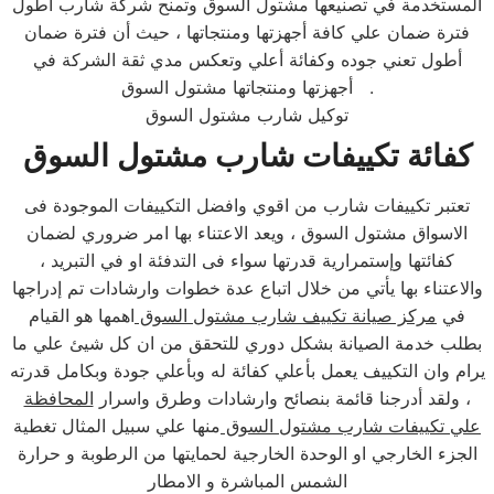
المستخدمة في تصنيعها مشتول السوق وتمنح شركة شارب أطول
فترة ضمان علي كافة أجهزتها ومنتجاتها ، حيث أن فترة ضمان
أطول تعني جوده وكفائة أعلي وتعكس مدي ثقة الشركة في
أجهزتها ومنتجاتها مشتول السوق .
توكيل شارب مشتول السوق
كفائة تكييفات شارب مشتول السوق
تعتبر تكييفات شارب من اقوي وافضل التكييفات الموجودة فى
الاسواق مشتول السوق ، ويعد الاعتناء بها امر ضروري لضمان
كفائتها وإستمرارية قدرتها سواء فى التدفئة او في التبريد ،
والاعتناء بها يأتي من خلال اتباع عدة خطوات وارشادات تم إدراجها
في
مركز صيانة تكييف شارب مشتول السوق
اهمها هو القيام
بطلب خدمة الصيانة بشكل دوري للتحقق من ان كل شيئ علي ما
يرام وان التكييف يعمل بأعلي كفائة له وبأعلي جودة وبكامل قدرته
، ولقد أدرجنا قائمة بنصائح وارشادات وطرق واسرار
المحافظة
علي تكييفات شارب مشتول السوق
منها علي سبيل المثال تغطية
الجزء الخارجي او الوحدة الخارجية لحمايتها من الرطوبة و حرارة
الشمس المباشرة و الامطار