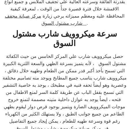
بقدرتة الفائقة وسرعته العالية علي تجفيف الملابس و جميع انواع
الاقمشة خلال فترة قصيرة جداً من الوقت ، لمعرفة كيفية
المحافظة عليه ومعظم مميزاته يرجي زيارة
مركز صيانة مجفف
.
شارب مشتول السوق
سرعة ميكروويف شارب مشتول
السوق
حصل ميكروويف شارب علي المركز الخامس من حيث الكفائة
مشتول السوق ، لأنه يتميز بسرعة الطهي والسعة اللترية الكبيرة
التي تسمح بأخذ أكبر قدر ممكن من الطعام وطهيه خلال دقائق ،
ميكروويف شارب يناسب جميع المطابخ ويوجد منه تصاميم مختلفة
وعصرية وهو أيضاً تحفه فنيه في مطبخك ، يوجد به خاصية التشفير
التي تسمح بقفل الباب عن طريقة كلمة السر لمنع الاطفال من
فتحه ، ايضاً يوجد به عوازل داخلية متينه مصممة لتمنع خروج
موجات الميكروويف الضارة ويتميز بوجود قرص دوار ليقوم بطهي
الطاعم من جميع جوانب الطبق ، ولا يستهلك الكثير من الكهرباء
رغم قوة وسرعة طهيه للطعام ، يمكن إيجاد جميع التفاصيل
.
مركز صيانة ميكروويف شارب مشتول السوق
في