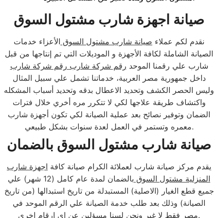
صيانة اجهزة شارب مشتول السوق
نقدم لكم عملاء
صيانة شارب مشتول السوق
الأعزاء خدمات
الصيانة الشاملة لكافة الأجهزة و الموديلات التي تم إنتاجها من قبل
شارب علي رقمنا الموحد
رقم شركة شارب رقم شركة شارب
داخل جمهورية مصر العربية، خدماتنا تشمل علي سبيل المثال
وليس الحصر الكشف وتحديد الاعطال بدقه وتحديد أسباب المشكله
واكتشاف طريقة علاجها لكي لا تتكرر مره أخري خلال فترات
الضمان وتوفير نصائح بعد عملية الصيانة لكي تكون أجهزة شارب
معمره وتستمر في العمل لعدة سنوات بشكل طبيعي.
صيانة شارب مشتول السوق بالضمان
يقدم مركز صيانة شارب لعملائة الكرام صيانة كافة
اجهزة شارب
المنزلية مشتول السوق
بالضمان لمدة عام كامل (12 شهر) علي
جميع قطع الغيار (الاصلية) المستبدلة من تاريخ استبدالها (من تاريخ
الصيانة) وذلك بعد طلب خدمة الصيانة علي الرقم الموحد في
مصر فقط لا غير ونحن لسنا مسؤلين عن اي ارقام اخري.