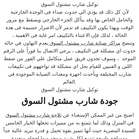
توكيل شارب مشتول السوق
لأن كل ذلك قد يؤدي الي حدوث صداء فى الوحدة الخارجية
والحامل الخاص بها وقد يتأكل الجزء الخارجي ويسقط مع مرور
الوقت وبهذا يكون التكييف قد تدمر لأن الاضرار جسيمة فى هذة
الحالة ، لذلك فإن الاعتناء بالتكييف امر غاية فى الاهمية ،
وتنصح
مراكز صيانة شارب مشتول السوق
بعدم التهاون في حالة
حدوث اي مشكلة في التكييف ، يرجي الاتصال بنا فوراً على الرقم
الموحد ، وسوف تجدون فريق عمل متكامل علي الفور من صفط
اللبن و الفنيين للقيام بحل اي مشكلة قد تواجههم فى تكييفات
شارب المختلفة وبأحدث اجهزة ومعدات الصيانة الموجودة في
العالم.
توكيل شارب مشتول السوق
جودة شارب مشتول السوق
اصبح من غير الممكن الإستغناء عن
ثلاجة شارب مشتول السوق
في المنزل وذلك لما تتمتع به من مميزات تجعلها الخيار الخامس
للسيدة المصرية حيث أنها تتميز بقوة تحمل و قدرة تبريد عالية جداً
ومساحة واسعة تتسع لكل شيئ ويوجد منها احجام متعددة