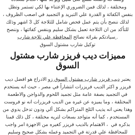
ومختلفة ، لذلك فمن الضروري الإعتناء بها لكي تستمر وتظل
بنفس الكفائة و القدرة علي التبريد و التجميد في اصعب الظروف ،
لذلك ننصح بأن يتم عمل فحص شامل للثلاجة كل 3 اشهر وذلك
للتأكد من ان الثلاجة تعمل بشكل سليم وبنفس كفائتها ، وننصح
.
المحافظة علي ثلاجة شارب
سيادتكم بقرائة نصائح
توكيل شارب مشتول السوق
مميزات ديب فريزر شارب مشتول
السوق
يعتبر
ديب فريزر شارب مشتول السوق
زو الادراج هو افضل ديب
فريزر و اكثر الديب فريزرات انتشاراً في مصر ، حيث انه يستخدم
في التجميد بصفة عامة مثل تجميد اللحوم والدواجن والاطعمة
المختلفة ، وما يميزه عن غيره من الديب فريزرات انه نو فروست
وهذا يعني انه يذيب الثلج المتراكم بشكل ألي ودون تدخل يدوي من
المستخدم ، كما أنه متواجد بسعات لتريه مختلفة ، كل ذلك قمنا
بذكره في ، الاهتمام بالديب فريزر كغيره من الاجهزة امر واجب
للمحافظة علي قدرتة في التجميد وعمله بشكل صحيح وسليم