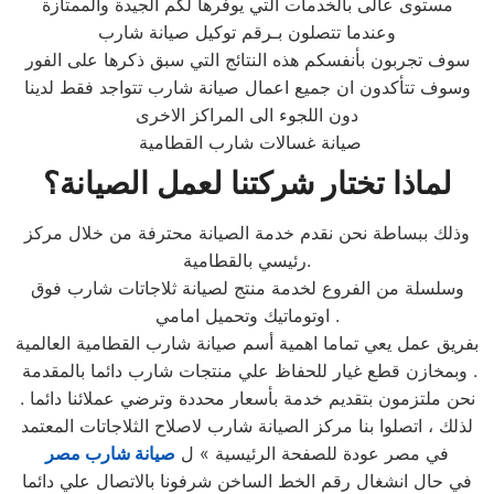
مستوى عالى بالخدمات التي يوفرها لكم الجيدة والممتازة
وعندما تتصلون بـرقم توكيل صيانة شارب
سوف تجربون بأنفسكم هذه النتائج التي سبق ذكرها على الفور
وسوف تتأكدون ان جميع اعمال صيانة شارب تتواجد فقط لدينا
دون اللجوء الى المراكز الاخرى
صيانة غسالات شارب القطامية
لماذا تختار شركتنا لعمل الصيانة؟
وذلك ببساطة نحن نقدم خدمة الصيانة محترفة من خلال مركز
رئيسي بالقطامية.
وسلسلة من الفروع لخدمة منتج لصيانة ثلاجاتات شارب فوق
اوتوماتيك وتحميل امامي .
بفريق عمل يعي تماما اهمية أسم صيانة شارب القطامية العالمية
وبمخازن قطع غيار للحفاظ علي منتجات شارب دائما بالمقدمة .
نحن ملتزمون بتقديم خدمة بأسعار محددة وترضي عملائنا دائما .
لذلك ، اتصلوا بنا مركز الصيانة شارب لاصلاح الثلاجاتات المعتمد
في مصر عودة للصفحة الرئيسية » ل
صيانة شارب مصر
في حال انشغال رقم الخط الساخن شرفونا بالاتصال علي دائما