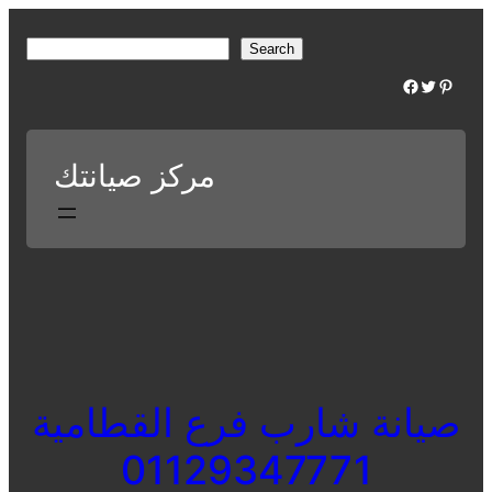
Skip
to
S
Search
content
e
Facebook
Twitter
Pinterest
a
r
c
مركز صيانتك
h
صيانة شارب فرع القطامية
01129347771