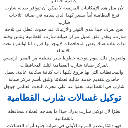
كتقنية الانفلتر,
لأن مثل هذه الإمكانيات المرتفعة لا يمكن أن تتوافر صيانة شارب
فرع القطامية أبداً بسعر كهذا الذي نقدمه في صيانة ثلاجات
شارب
نحن نعرف جيدا مدي التوتر والارتباك عند حدوث عطل في ثلاجة
شارب. ونقدر قلق عميل مركز صيانة شارب القطامية ونثمن وقته.
لذلك عادة هناك بعض المحافظات لايوجد بها فروع لنا اوالفرع تحت
الانشاء .
ولتعويض ذلك نقوم بتوجية خطوط سير منظمة من المقر الرئيسي
لمركز صيانة شارب القطامية لتلك المحافظات.
والمحافظات التي بها فروع لكنها ذات كثافة سكانية عالية. نعمل
جاهدين لتقديم خدمة مثالية لعملائنا وتليق بأسم مركز صيانة
شارب في القطامية. ابحثوا عنا علي محرك البحث العالمي جوجل
توكيل غسالات شارب القطامية
نظرًا لأن توكيل شارب يدرك جيدًا ما يحتاجه العملاء بمحافظة
القطامية،
فهو دائمًا يتصدر المرتبة الأولى في صيانة جميع أنواع الغسالات