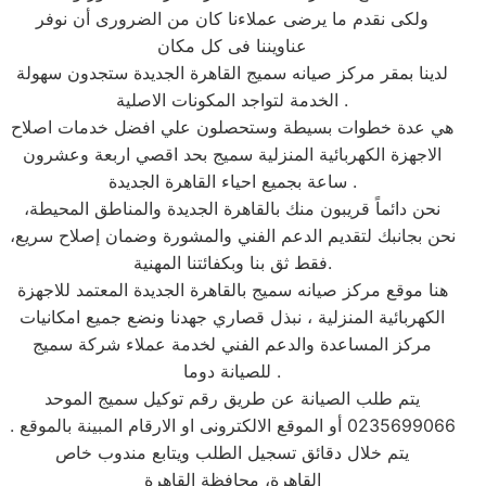
ولكى نقدم ما يرضى عملاءنا كان من الضرورى أن نوفر
عناويننا فى كل مكان
لدينا بمقر مركز صيانه سميج القاهرة الجديدة ستجدون سهولة
الخدمة لتواجد المكونات الاصلية .
هي عدة خطوات بسيطة وستحصلون علي افضل خدمات اصلاح
الاجهزة الكهربائية المنزلية سميج بحد اقصي اربعة وعشرون
ساعة بجميع احياء القاهرة الجديدة .
نحن دائماً قريبون منك بالقاهرة الجديدة والمناطق المحيطة،
نحن بجانبك لتقديم الدعم الفني والمشورة وضمان إصلاح سريع،
فقط ثق بنا وبكفائتنا المهنية.
هنا موقع مركز صيانه سميج بالقاهرة الجديدة المعتمد للاجهزة
الكهربائية المنزلية ، نبذل قصاري جهدنا ونضع جميع امكانيات
مركز المساعدة والدعم الفني لخدمة عملاء شركة سميج
للصيانة دوما .
يتم طلب الصيانة عن طريق رقم توكيل سميج الموحد
0235699066 أو الموقع الالكترونى او الارقام المبينة بالموقع .
يتم خلال دقائق تسجيل الطلب ويتابع مندوب خاص
القاهرة، محافظة القاهرة