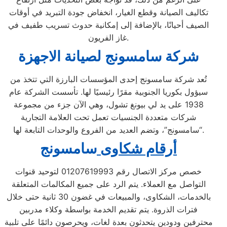
تكاليف الصيانة وقطع الغيار، انخفاض جودة التبريد في أوقات
الصيف أحيانًا، بالإضافة إلى إمكانية حدوث تسريب طفيف في
غاز الفريون.
شركة سامسونج لصيانة الاجهزة
تُعد شركة سامسونج إحدى المؤسسات البارزة التي تتخذ من
سيؤول بكوريا الجنوبية مقرًا رئيسيًا لها. تأسست الشركة عام
1938 على يد لي بيونغ تشول، وهي الآن جزء من مجموعة
شركات متعددة الجنسيات تعمل تحت العلامة التجارية
“سامسونج”، وتضم العديد من الفروع والوحدات التابعة لها.
أرقام شكاوى
سامسونج
خصص مركز الاتصال رقم 01207619993 لتوحيد قنوات
التواصل مع العملاء. يتم الرد على جميع المكالمات المتعلقة
بالخدمات، الشكاوى، والمبيعات في غضون 30 ثانية حتى خلال
فترات الذروة. يتم تقديم الخدمة بواسطة وكلاء مدربين
محترفين ودودين يتحدثون بعدة لغات، ويحرصون دائمًا على تلبية