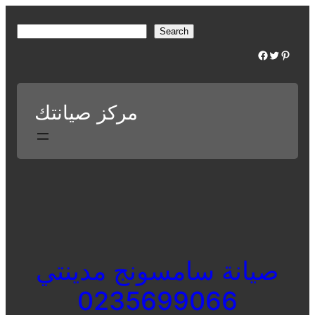
Skip
to
S
Search
content
e
Facebook
Twitter
Pinterest
a
r
c
مركز صيانتك
h
صيانة سامسونج مدينتي
0235699066