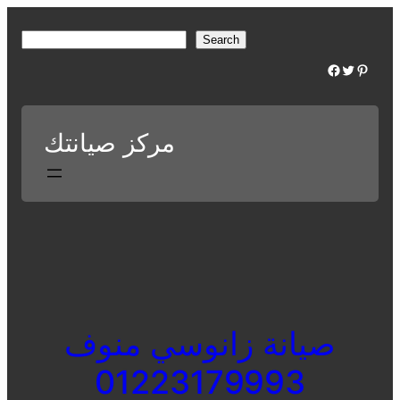
Skip
to
S
Search
content
e
Facebook
Twitter
Pinterest
a
r
c
مركز صيانتك
h
صيانة زانوسي منوف
01223179993