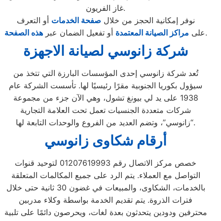
غاز الفريون.
نوفر إمكانية الحجز من خلال
صفحة الخدمات
أو التعرف
.
على
مراكز الصيانة المعتمدة
أو تفعيل الضمان عبر
هذه الصفحة
شركة زانوسي لصيانة الاجهزة
تُعد شركة زانوسي إحدى المؤسسات البارزة التي تتخذ من
سيؤول بكوريا الجنوبية مقرًا رئيسيًا لها. تأسست الشركة عام
1938 على يد لي بيونغ تشول، وهي الآن جزء من مجموعة
شركات متعددة الجنسيات تعمل تحت العلامة التجارية
“زانوسي”، وتضم العديد من الفروع والوحدات التابعة لها.
أرقام شكاوى زانوسي
خصص مركز الاتصال رقم 01207619993 لتوحيد قنوات
التواصل مع العملاء. يتم الرد على جميع المكالمات المتعلقة
بالخدمات، الشكاوى، والمبيعات في غضون 30 ثانية حتى خلال
فترات الذروة. يتم تقديم الخدمة بواسطة وكلاء مدربين
محترفين ودودين يتحدثون بعدة لغات، ويحرصون دائمًا على تلبية