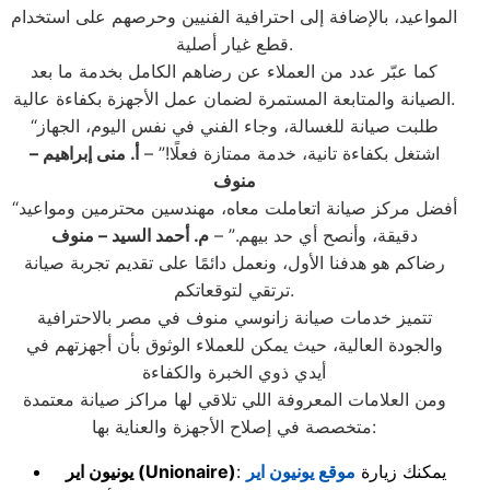
المواعيد، بالإضافة إلى احترافية الفنيين وحرصهم على استخدام
قطع غيار أصلية.
كما عبّر عدد من العملاء عن رضاهم الكامل بخدمة ما بعد
الصيانة والمتابعة المستمرة لضمان عمل الأجهزة بكفاءة عالية.
“طلبت صيانة للغسالة، وجاء الفني في نفس اليوم، الجهاز
اشتغل بكفاءة تانية، خدمة ممتازة فعلًا!” –
أ. منى إبراهيم
–
منوف
“أفضل مركز صيانة اتعاملت معاه، مهندسين محترمين ومواعيد
دقيقة، وأنصح أي حد بيهم.” –
م. أحمد السيد
– منوف
رضاكم هو هدفنا الأول، ونعمل دائمًا على تقديم تجربة صيانة
ترتقي لتوقعاتكم.
تتميز خدمات صيانة زانوسي منوف في مصر بالاحترافية
والجودة العالية، حيث يمكن للعملاء الوثوق بأن أجهزتهم في
أيدي ذوي الخبرة والكفاءة
ومن العلامات المعروفة اللي تلاقي لها مراكز صيانة معتمدة
متخصصة في إصلاح الأجهزة والعناية بها:
: يمكنك زيارة
موقع يونيون اير
(Unionaire)
يونيون اير