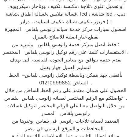
او تحميل علوي ،ثلاجة ،مكنسة ،تكييف ،بوتاجاز ،ميكروويف
،غسالة ملابس ،غسالة اطباق ،شاشة lcd ، شاشة led ، ديب
فريزر ،تكييف شباك ،تكييف اسبليت ، دراير ) :
اسطول سيارات مركز خدمة صيانه زانوسي بلقاس المجهزة
بقطع غيار اصلية للاصلاح بالمنزل
؛ فقط اتصل بمركز خدمة زانوسي بلقاس ولمزيد من
الاستفسارات كلمنا علي رقم توكيل زانوسي بلقاس المختصر .
نقدم خدمة تتوافق مع معايير الجودة القياسية التى تهدف
لتسليم العميل جهاز يعمل
بأقصي جهد ممكن وباسطة توكيل زانوسي بلقاس– الخط
الساخن 01210999852 .
الحصول على ضمان معتمد علي رقم الخط الساخن من خلال
تواصلكم مع الرقم المختصر لصيانه زانوسي بلقاس ببلقاس .
من خلال التواصل معنا علي الرقم المختصر لتوكيل غسالات
زانوسي بلقاس المصدر
المعتمد لصيانة ثلاجات زانوسي فى بلقاس وغيرها من
المحافظات و الموقع الرسمي في مصر .
صيانة اعطال التايمر و عمل الاصلاحات اللازمة للدائرة