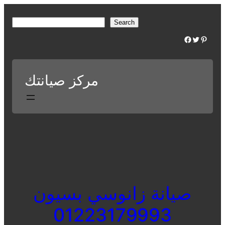
Skip
to
S
Search
content
e
Facebook
Twitter
Pinterest
a
r
c
مركز صيانتك
h
صيانة زانوسي بسيون
01223179993