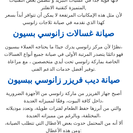
لأنها قوية جداً في عمليات التبريد و تتضمن بعض التقنيات
المتميزة كتقنية الانفلتر,
لأن مثل هذه الإمكانيات المرتفعة لا يمكن أن تتوافر أبداً بسعر
كهذا الذي نقدمه في صيانة ثلاجات زانوسي
صيانة غسالات زانوسي بسيون
نظرًا لأن مركز زانوسي يدرك جيدًا ما يحتاجه العملاء ببسيون،
فهو دائمًا يتصدر المرتبة الأولى في صيانة جميع أنواع الغسالات
الخاصة بماركة زانوسي تحت أيدي متخصصين ، مع مراعاة
توفير أفضل خدمات الدعم الفنى.
صيانة ديب فريزر زانوسي ببسيون
أصبح جهاز الفريزر من ماركة زانوسي من الأجهزة الضرورية
داخل كافة البيوت، وفقًا لمميزاته العديدة،
والتي من أبرزها حفظ الطعام لفترات طويلة، وتعدد موديلاته
المختلفة، وبالرغم من مميزاته العديدة،
ألا أنه من المحتمل حدوث بعض الأعطال التي تتطلب الصيانة،
ومن هذه الأعطال: