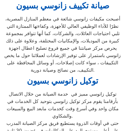
صيانة تكييف زانوسي بسيون
أصبحت مكيفات زانوسي شائعة في معظم المنازل المصرية،
نظرًا للأداء الوظيفي العالي للأجهزة، وكفاءتها الممتازة التي
تلبي احتياجات العائلات، والشركات، كما أنها تتوافر بمجموعة
كبيرة من الموديلات، والإمكانيات المختلفة، وعلاوة على ذلك
يحرص مركز صيانتنا في جميع فروع تصليح اعطال اجهزة
زانوسي باستمرار على توفير الإرشادات لعملائنا حول ما يخص
التكييفات ، سواء كانت إصلاحات، أو وسائل المحافظة على
التكييف، من نصائح وصيانة دورية.
توكيل زانوسي بسيون
توكيل زانوسي مميز في خدمة الصيانة من خلال الاتصال
بأرقامنا يقوم مركز توكيل زانوسي بتوحيد كل الخدمات في
مكان واحد وفي أسرع وقت كخدمات مابعد البيع والمبيعات
والشكاوي.
حتى في أوقات الذروة يستطيع فريق مركز الصيانة المدرب
على أعلى مستوى الرد على المكالمات في غضون 30 ثانية