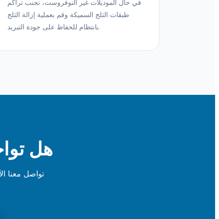
في حال الموديلات غير النوفروست، تجنب تراكم
طبقات الثلج السميكة وقم بعملية إزالة الثلج
بانتظام للحفاظ على جودة التبريد.
هل تواج
تواصل معنا ال