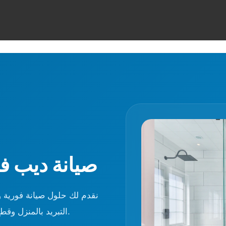
صيانة ديب ف
نقدم لك حلول صيانة فورية 
التبريد بالمنزل وقطع غيار أصلية تضمن الحفاظ على الأطعمة بحالة ممتازة.