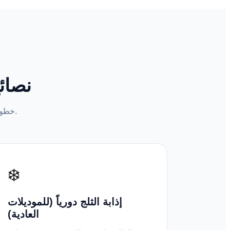
نصائ
خطوات بسيطة تضمن لك كفاءة تبريد عالية وحماية الجهاز من الأعطال المفاجئة.
❄️
إذابة الثلج دورياً (للموديلات
العادية)