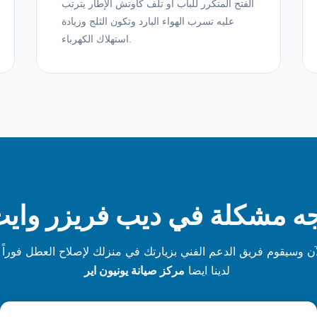
الفتح المتكرر للباب أو تلف كاوتش الإطار يترتب
عليه تسرب الهواء البارد وتكون الثلج وزيادة
استهلاك الكهرباء.
ه مشكلة في ديب فريزر واي
آن وسيقوم فريق الدعم الفني بزيارتك في منزلك لإصلاح العطل فوراً 
لدينا ايضا
مركز صيانة يونيون اير