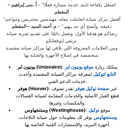
اشتغل بكفاءة تانية، خدمة ممتازة فعلًا!” –
أ. منى إبراهيم
–
المقطم
“أفضل مركز صيانة اتعاملت معاه، مهندسين محترمين ومواعيد
دقيقة، وأنصح أي حد بيهم.” –
م. أحمد السيد
– المقطم
رضاكم هو هدفنا الأول، ونعمل دائمًا على تقديم تجربة صيانة
ترتقي لتوقعاتكم.
ومن العلامات المعروفة اللي تلاقي لها مراكز صيانة معتمدة
متخصصة في إصلاح الأجهزة والعناية بها:
: يمكنك زيارة
موقع يونيون اير
(Unionaire)
يونيون اير
التابع لتوكيل
لمعرفة مراكز الصيانة المعتمدة وأحدث
خدمات الدعم الفني.
: عبر
صفحة توكيل هوفر
تقدر تشوف
(Hoover)
هوفر
قطع الغيار الأصلية والخدمات المقدّمة لصيانة الغسالات
والمكنسات وغيرها.
: موقع
توكيل
(Westinghouse)
وستنجهاوس
وستنجهاوس
يوفر لك معلومات حول صيانة الثلاجات،
أجهزة التبريد، والإستشارات الفنية الخاصة بها.