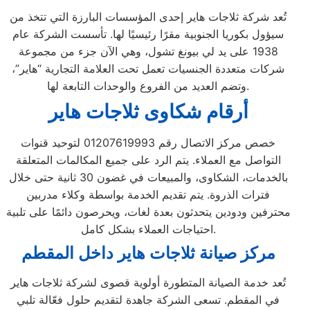
تُعد شركة ثلاجات هاير إحدى المؤسسات البارزة التي تتخذ من
سيؤول بكوريا الجنوبية مقرًا رئيسيًا لها. تأسست الشركة عام
1938 على يد لي بيونغ تشول، وهي الآن جزء من مجموعة
شركات متعددة الجنسيات تعمل تحت العلامة التجارية “هاير”،
وتضم العديد من الفروع والوحدات التابعة لها.
أرقام شكاوى ثلاجات هاير
خصص مركز الاتصال رقم 01207619993 لتوحيد قنوات
التواصل مع العملاء. يتم الرد على جميع المكالمات المتعلقة
بالخدمات، الشكاوى، والمبيعات في غضون 30 ثانية حتى خلال
فترات الذروة. يتم تقديم الخدمة بواسطة وكلاء مدربين
محترفين ودودين يتحدثون بعدة لغات، ويحرصون دائمًا على تلبية
احتياجات العملاء بشكل كامل.
مركز صيانة ثلاجات هاير داخل المقطم
تُعد خدمة الصيانة المتطورة أولوية قصوى لشركة ثلاجات هاير
في المقطم. تسعى الشركة جاهدة لتقديم حلول فعّالة تلبي