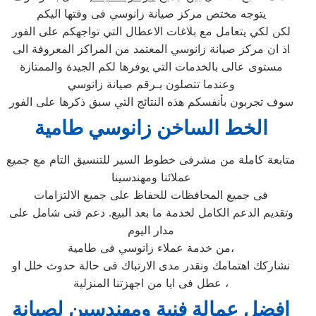
يتوجه مختص مركز صيانة زانوسي فى وقتها اليكم
لكن لكي يتعامل مع بلاغات الاعطال التي تواجهكم على الفور
اذ ان مركز صيانة زانوسي المعتمد من المراكز المعروفة الى
مستوى عالى بالخدمات التي يوفرها لكم الجيدة والممتازة
وعندما تتصلون بـرقم صيانة زانوسي
سوف تجربون بأنفسكم هذه النتائج التي سبق ذكرها على الفور
الخط الساخن زانوسي طامية
متابعة كاملة من مشرفى خطوط السير للتنسيق التام مع جميع
عملائنا ومهندسينا
فى جميع المحافظات للحفاظ على جميع الالتزامات
وتقديم الدعم الكامل لخدمة ما بعد البيع. دعم فنى شامل على
مدار اليوم
من خدمة عملاء زانوسي فى طامية،
نشاركك اهتمامك ونقدر مدى الارتباك فى حالة حدوث خلل او
عطل فى ايا من اجهزتنا المنزلية ،
افضل عمالة فنية ومهندسين لصيانة