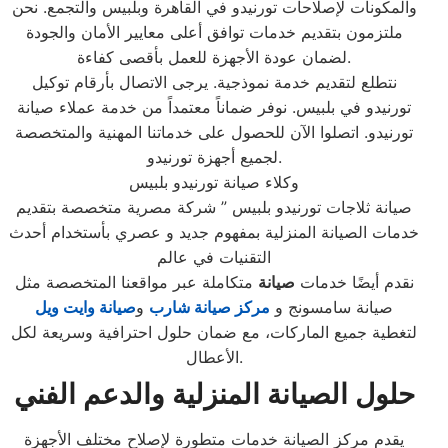
والمكونات لإصلاحات تورنيدو في القاهرة وبلبيس والتجمع. نحن
ملتزمون بتقديم خدمات توافق أعلى معايير الأمان والجودة
لضمان عودة الأجهزة للعمل بأقصى كفاءة.
نتطلع لتقديم خدمة نموذجية. يرجى الاتصال بأرقام توكيل
تورنيدو في بلبيس. نوفر ضماناً معتمداً من خدمة عملاء صيانة
تورنيدو. اتصلوا الآن للحصول على خدماتنا المهنية والمتخصصة
لجميع أجهزة تورنيدو.
وكلاء صيانة تورنيدو بلبيس
صيانة ثلاجات تورنيدو بلبيس ” شركة مصرية متخصصة بتقديم
خدمات الصيانة المنزلية بمفهوم جديد و عصري بأستخدام أحدث
التقنيات في عالم
نقدم أيضًا خدمات
صيانة
متكاملة عبر مواقعنا المتخصصة مثل
صيانة سامسونج و
مركز صيانة شارب
و
صيانة وايت ويل
لتغطية جميع الماركات، مع ضمان حلول احترافية وسريعة لكل
الأعطال.
حلول الصيانة المنزلية والدعم الفني
يقدم مركز الصيانة خدمات متطورة لإصلاح مختلف الأجهزة