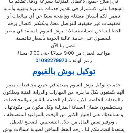
في إصلاح جميع الأعطال المنزلية بسرعة ودقة. ثقتكم بنا
تشجعنا على الاستمرار في تقديم خدمات متميزة بمهنية وأمانة.
نضمن لكم أسعارًا معتدلة وواضحة بعيدًا عن أي مبالغات أو
تخفيضات غير حقيقية. للتواصل معنا، يمكنكم الاتصال برقم
الخط الساخن لصيانة غسالات بوش الفيوم المعتمد في مصر
للحصول على خدمة عالية الجودة بأسعار تنافسية.
اتصل بنا الآن!
مواعيد العمل: من 9:00 صباحًا حتى 9:00 مساءً
رقم الهاتف:
01092279973
توكيل بوش بالفيوم
خدمات توكيل بوش الفيوم ممتدة في جميع محافظات مصر
أنّهم يتّمتعون بكلّ ما يلزم من المهارات والدراية الفنية ويملكون
المعدات الخاصة اللازمة لاتمام الخدمة بالقاهرة والمحافظات ،
ويستطيعون ضمانَ الصيانة المنزلية وكلِ مكون من مكوناتها ،
ومساعدتِك على اجتياز الكثير من الوقت بالمواعيد المنضبطة ،
وتوفير بعض المال من خلال التشخيص الصحيح للعطل .
يسعدنا انضمامكم لنا ، رقم الخط الساخن لصيانة غسالات بوش