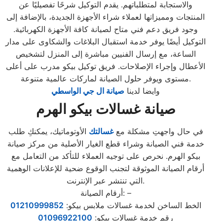
والاستجابة لمتطلباتهم. يقدم التوكيل شرحًا تفصيليًا عن
المنتجات ومميزاتها لعملاء شراء الأجهزة الجديدة، بالإضافة إلى
وجود فريق دعم فني متاح لصيانة كافة الأجهزة الكهربائية.
التوكيل أيضًا يوفر خدمة استقبال البلاغات والشكاوى على مدار
الساعة، مع إرسال الفنيين مباشرة إلى المنزل لتشخيص
الأعطال وإجراء الإصلاحات. فريق توكيل بيكو مدرب على أعلى
مستوى ويوفر حلول الصيانة لماركات عالمية متنوعة.
وايضا لدينا
صيانة ال جي الواسطي
صيانة غسالات بيكو الهرم
في حال واجهتِ مشكلة مع
غسالتك
الأوتوماتيك، يمكنكِ طلب
خدمة فني الصيانة وشراء قطع الغيار الأصلية من مركز صيانة
بيكو الهرم. نحرص على توجيه العملاء للتأكد من التعامل مع
أرقام الصيانة الموثوقة لتجنب الوقوع ضحية للإعلانات الوهمية
التي تنتشر عبر الإنترنت.
أرقام الصيانة: –
الخط الساخن لخدمة غسالات ملابس بيكو:
01210999852
رقم خدمة غسالات بيكو:
01096922100