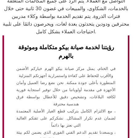
التواصل مع العملاء. يتم الرد على جميع المكالمات المتعلقة
بالخدمات، الشكاوى، والمبيعات في غضون 30 ثانية حتى خلال
فترات الذروة. يتم تقديم الخدمة بواسطة وكلاء مدربين
محترفين ودودين يتحدثون بعدة لغات، ويحرصون دائمًا على تلبية
احتياجات العملاء بشكل كامل.
رؤيتنا لخدمة صيانة بيكو متكاملة وموثوقة
بالهرم
في الختام، يمثل مركز صيانة بيكو الهرم خياركم الأضمن
والأقرب للحفاظ على كفاءة واستمرارية أجهزتكم المنزلية
المتطورة بأعلى جودة ممكنة. نحن نضع رضا العميل وأمان
الأجهزة في مقدمة أولوياتنا من خلال توفير استجابة فورية
لكافة البلاغات، وتشخيص دقيق للأعطال بواسطة فرق
هندسية محترفة
، مع الالتزام الكامل بتركيب قطع الغيار الأصلية المعتمدة
لضمان عدم تكرار المشاكل. نشكركم على ثقتكم الغالية
التي نعتز بها دائماً
، ويسعدنا تقديم الدعم الفني الفوري الذي يضمن لكم بيئة