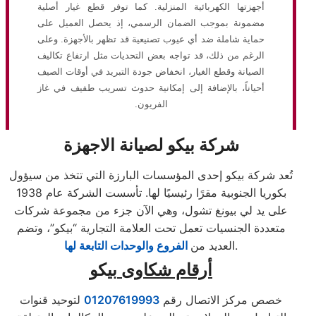
أجهزتها الكهربائية المنزلية. كما توفر قطع غيار أصلية
مضمونة بموجب الضمان الرسمي، إذ يحصل العميل على
حماية شاملة ضد أي عيوب تصنيعية قد تظهر بالأجهزة. وعلى
الرغم من ذلك، قد تواجه بعض التحديات مثل ارتفاع تكاليف
الصيانة وقطع الغيار، انخفاض جودة التبريد في أوقات الصيف
أحياناً، بالإضافة إلى إمكانية حدوث تسريب طفيف في غاز
الفريون.
شركة بيكو لصيانة الاجهزة
تُعد شركة بيكو إحدى المؤسسات البارزة التي تتخذ من سيؤول
بكوريا الجنوبية مقرًا رئيسيًا لها. تأسست الشركة عام 1938
على يد لي بيونغ تشول، وهي الآن جزء من مجموعة شركات
متعددة الجنسيات تعمل تحت العلامة التجارية “بيكو”، وتضم
.
العديد من
الفروع والوحدات التابعة لها
أرقام شكاوى
بيكو
خصص مركز الاتصال رقم
01207619993
لتوحيد قنوات