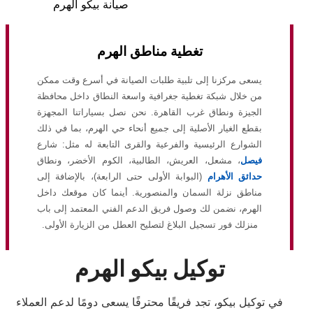
صيانة بيكو الهرم
تغطية مناطق الهرم
يسعى مركزنا إلى تلبية طلبات الصيانة في أسرع وقت ممكن
من خلال شبكة تغطية جغرافية واسعة النطاق داخل محافظة
الجيزة ونطاق غرب القاهرة. نحن نصل بسياراتنا المجهزة
بقطع الغيار الأصلية إلى جميع أنحاء حي الهرم، بما في ذلك
الشوارع الرئيسية والفرعية والقرى التابعة له مثل: شارع
فيصل
، مشعل، العريش، الطالبية، الكوم الأخضر، ونطاق
حدائق الأهرام
(البوابة الأولى حتى الرابعة)، بالإضافة إلى
مناطق نزلة السمان والمنصورية. أينما كان موقعك داخل
الهرم، نضمن لك وصول فريق الدعم الفني المعتمد إلى باب
منزلك فور تسجيل البلاغ لتصليح العطل من الزيارة الأولى.
توكيل بيكو الهرم
في توكيل بيكو، تجد فريقًا محترفًا يسعى دومًا لدعم العملاء