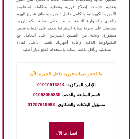
بتقديم خدمات إصلاح فورية وتغطية متكاملة لمنظومة
الأجهزة الكهربائية بالكامل داخل الجيزة ونطاق شارع الهرم
والقرى والشوارع التابعة له. من خلال صيانة بيكو الهرم،
ستحصل على تجربة صيانة استثنائية تعتمد على تقنيات فحص
متطورة، ونخبة من الفنيين المدربين على التعامل مع
التكنولوجيا الذكية لإعادة أجهزتك للعمل بأعلى كفاءة
تشغيلية وبأقل تكلفة ممكنة باستخدام قطع غيار أصلية.
📞 احجز صيانة فورية داخل الجيزة الآن
01010916814
الإدارة المركزية:
01093055835
قسم المتابعة والدعم:
01207619993
مسؤول البلاغات والشكاوى:
اتصل بنا الآن