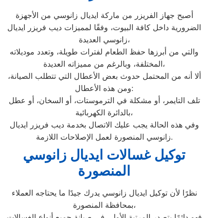
أصبح جهاز الفريزر من ماركة ايديال زانوسي من الأجهزة
الضرورية داخل كافة البيوت، وفقًا لمميزات ديب فريزر ايديال
زانوسي العديدة،
والتي من أبرزها حفظ الطعام لفترات طويلة، وتعدد موديلاته
المختلفة، وبالرغم من مميزاته العديدة،
ألا أنه من المحتمل حدوث بعض الأعطال التي تتطلب الصيانة،
ومن هذه الأعطال:
تلف التايمر، أو مشكلة في الترموستات، أو السخان، أو عطل
بالدائرة الكهربائية،
وفي هذه الحالة يجب عليك الاتصال بخدمة ديب فريزر ايديال
زانوسي المنصورة لعمل الإصلاحات اللازمة.
توكيل غسالات ايديال زانوسي
المنصورة
نظرًا لأن توكيل ايديال زانوسي يدرك جيدًا ما يحتاجه العملاء
بمحافظة المنصورة،
فهو دائمًا يتصدر المرتبة الأولى في صيانة جميع أنواع الغسالات