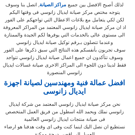
لذلك أصبح الافضل بين جميع
مراكز الصيانة
, اتصل بنا وسوف
يتوجه مختص مركز صيانة ايديال زانوسي فى وقتها اليكم
لكن لكي يتعامل مع بلاغات الاعطال التي تواجهكم على الفور
اذ ان مركز صيانة ايديال زانوسي المعتمد من المراكز المعروفة
الى مستوى عالى بالخدمات التي يوفرها لكم الجيدة والممتازة
وعندما تتصلون بـرقم توكيل صيانة ايديال زانوسي
سوف تجربون بأنفسكم هذه النتائج التي سبق ذكرها على الفور
وسوف تتأكدون ان جميع اعمال صيانة ايديال زانوسي تتواجد
فقط لدينا دون اللجوء الى المراكز الاخرى صيانة غسالات ايديال
زانوسي المنصورة
افضل عمالة فنية ومهندسين لصيانة اجهزة
ايديال زانوسى
نحن مركز صيانة ايديال زانوسي المعتمد من شركة ايديال
زانوسي نملك وبحمد الله اسطول من فريق العمل المتخصص
فى صيانة منتجات ايديال زانوسي العالمية
نستطيع ان نصل اليك اينما كنت وفى اى وقت هدفنا هو ارضاء
العميل الى اقصى درجة ممكنة