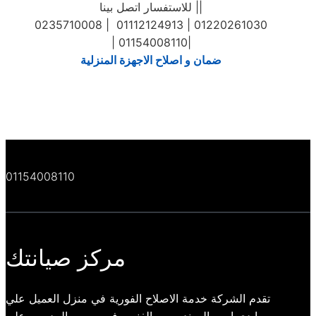
للاستفسار اتصل بينا ||
0235710008 | 01112124913 | 01220261030
| 01154008110|
ضمان و اصلاح الاجهزة المنزلية
01154008110
مركز صيانتك
تقدم الشركة خدمة الاصلاح الفورية في منزل العميل علي