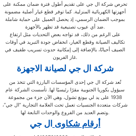
تحرص شركة ال جي على تقديم أطول فترة ضمان ممكنة على
أجهزتها الكهربائية المنزلية. كما توفر قطع غيار أصلية مضمونة
بموجب الضمان الرسمي، إذ يحصل العميل على حماية شاملة
ضد أي عيوب تصنيعية قد تظهر بالأجهزة.
على الرغم من ذلك، قد تواجه بعض التحديات مثل ارتفاع
تكاليف الصيانة وقطع الغيار، انخفاض جودة التبريد في أوقات
الصيف أحيانًا، بالإضافة إلى إمكانية حدوث تسريب طفيف في
غاز الفريون.
شركة ال جي لصيانة الاجهزة
تُعد شركة ال جي إحدى المؤسسات البارزة التي تتخذ من
سيؤول بكوريا الجنوبية مقرًا رئيسيًا لها. تأسست الشركة عام
1938 على يد لي بيونغ تشول، وهي الآن جزء من مجموعة
شركات متعددة الجنسيات تعمل تحت العلامة التجارية “ال جي”،
وتضم العديد من الفروع والوحدات التابعة لها.
أرقام شكاوى
ال جي