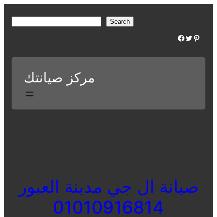
Skip
to
S
Search
content
e
Facebook
Twitter
Pinterest
a
r
c
مركز صيانتك
h
صيانة ال جي مدينة العبور
01010916814