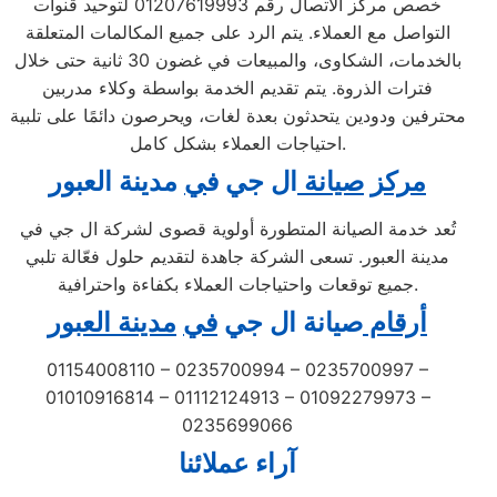
خصص مركز الاتصال رقم 01207619993 لتوحيد قنوات
التواصل مع العملاء. يتم الرد على جميع المكالمات المتعلقة
بالخدمات، الشكاوى، والمبيعات في غضون 30 ثانية حتى خلال
فترات الذروة. يتم تقديم الخدمة بواسطة وكلاء مدربين
محترفين ودودين يتحدثون بعدة لغات، ويحرصون دائمًا على تلبية
احتياجات العملاء بشكل كامل.
مركز
صيانة
ال جي ف
ي
مدينة العبور
تُعد خدمة الصيانة المتطورة أولوية قصوى لشركة ال جي في
مدينة العبور. تسعى الشركة جاهدة لتقديم حلول فعّالة تلبي
جميع توقعات واحتياجات العملاء بكفاءة واحترافية.
أرقام
صيانة ال جي
في
مدينة العبور
01154008110 – 0235700994 – 0235700997 –
01010916814 – 01112124913 – 01092279973 –
0235699066
آراء عملائنا