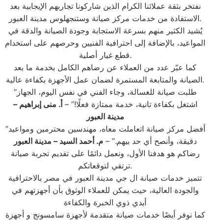
نفتخر بثقة عملائنا الكرام الذين شاركونا تجاربهم الإيجابية بعد
الاستفادة من خدمات مركز صيانة وستنجهلوس مدينة العبور.
يُشيد الكثير منهم بسرعة الاستجابة وجودة الصيانة والدقة في
المواعيد، بالإضافة إلى احترافية الفنيين وحرصهم على استخدام
قطع غيار أصلية.
كما عبّر عدد من العملاء عن رضاهم الكامل بخدمة ما بعد
الصيانة والمتابعة المستمرة لضمان عمل الأجهزة بكفاءة عالية.
“طلبت صيانة للغسالة، وجاء الفني في نفس اليوم، الجهاز
اشتغل بكفاءة تانية، خدمة ممتازة فعلًا!” –
أ. منى إبراهيم –
مدينة العبور
“أفضل مركز صيانة اتعاملت معاه، مهندسين محترمين ومواعيد
دقيقة، وأنصح أي حد بيهم.” –
م. أحمد السيد – مدينة العبور
رضاكم هو هدفنا الأول، ونعمل دائمًا على تقديم تجربة صيانة
ترتقي لتوقعاتكم.
تتميز خدمات صيانة ال جي مدينة العبور في مصر بالاحترافية
والجودة العالية، حيث يمكن للعملاء الوثوق بأن أجهزتهم في
أيدي ذوي الخبرة والكفاءة
كما نوفر أيضًا خدمات صيانة متقدمة لأجهزة سامسونج و أجهزة